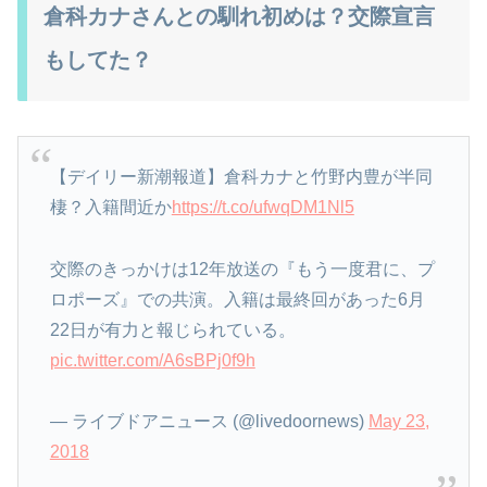
倉科カナさんとの馴れ初めは？交際宣言
もしてた？
【デイリー新潮報道】倉科カナと竹野内豊が半同
棲？入籍間近か
https://t.co/ufwqDM1Nl5
交際のきっかけは12年放送の『もう一度君に、プ
ロポーズ』での共演。入籍は最終回があった6月
22日が有力と報じられている。
pic.twitter.com/A6sBPj0f9h
— ライブドアニュース (@livedoornews)
May 23,
2018