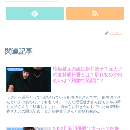
スマユ
関連記事
稲垣啓太の嫁は新井貴子？元カノ
エンタメ
の倉持明日香とは？馴れ初めや出
会いは？結婚で笑顔に？
ラグビー選手として活躍されている稲垣啓太さんです。 稲垣啓太さ
んといえば笑わないで有名です。 そんな稲垣啓太さんはモデルの新
井貴子さんとご結婚しました。 過去もお付き合いしていた倉持明日
香さんとの馴れ初め、また新井貴子さんとの馴れ初め...
2022】新川優愛は太った？妊娠
エンタメ