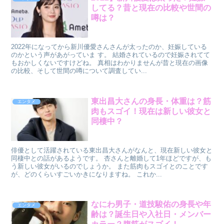
してる？昔と現在の比較や世間の
噂は？
2022年になってから新川優愛さんさんが太ったのか、妊娠している
のかという声があがっていま す。 結婚されているので妊娠されてて
もおかしくないですけどね。 真相はわかりませんが昔と現在の画像
の比較、そして世間の噂について調査してい...
東出昌大さんの身長・体重は？筋
エンタメ
肉もスゴイ！現在は新しい彼女と
同棲中？
俳優として活躍されている東出昌大さんがなんと、現在新しい彼女と
同棲中との話があるようです。 杏さんと離婚して1年ほどですが、も
う新しい彼女がいるのでしょうか。 また筋肉もスゴイとのことです
が、どのくらいすごいかきになりますね。 これか...
なにわ男子・道技駿佑の身長や年
エンタメ
齢は？誕生日や入社日・メンバー