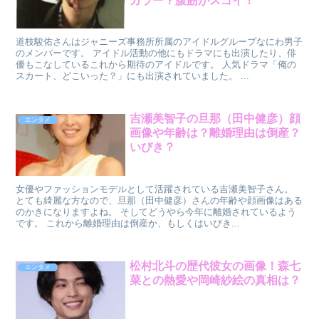
カラー？腹筋がスゴイ！
道枝駿佑さんはジャニーズ事務所所属のアイドルグループなにわ男子
のメンバーです。 アイドル活動の他にもドラマにも出演したり、俳
優もこなしているこれから期待のアイドルです。 人気ドラマ「俺の
スカート、どこいった？」にも出演されていました。 ...
吉瀬美智子の旦那（田中健彦）顔
エンタメ
画像や年齢は？離婚理由は倒産？
いびき？
女優やファッションモデルとして活躍されている吉瀬美智子さん。
とても綺麗な方なので、旦那（田中健彦）さんの年齢や顔画像はある
のかきになりますよね。 そしてどうやら今年に離婚されているよう
です。 これから離婚理由は倒産か、もしくはいびき...
松村北斗の歴代彼女の画像！森七
エンタメ
菜との熱愛や岡崎紗絵の真相は？