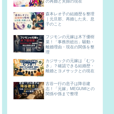
の再婚と夫婦の現在
森本レオ子の結婚歴を整理
｜元旦那、再婚した夫、息
子のこと
フジモンの元嫁は木下優樹
菜！「事務所総出」騒動・
離婚理由・現在の関係を整
理
カジサックの元嫁は「むつ
き」？確認できる結婚歴・
離婚とヨメサックとの現在
古谷一行の息子は降谷建
志！「元嫁」MEGUMIとの
関係や孫まで整理