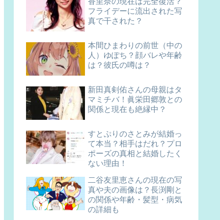
香里奈の現在は完全復活？
フライデーに流出された写
真で干された？
本間ひまわりの前世（中の
人）ゆぽち？顔バレや年齢
は？彼氏の噂は？
新田真剣佑さんの母親はタ
マミチバ！眞栄田郷敦との
関係と現在も絶縁中？
すとぷりのさとみが結婚っ
て本当？相手はだれ？プロ
ポーズの真相と結婚したく
ない理由！
二谷友里恵さんの現在の写
真や夫の画像は？長渕剛と
の関係や年齢・髪型・病気
の詳細も