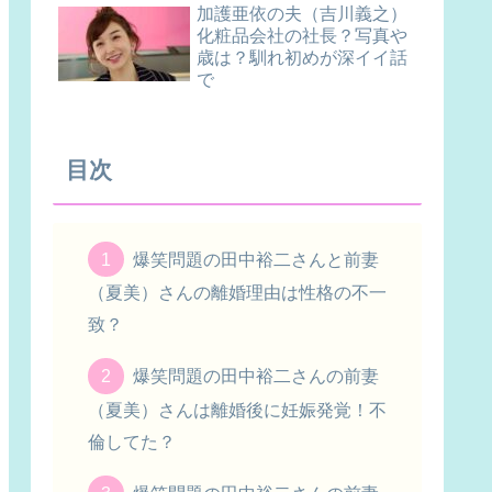
加護亜依の夫（吉川義之）
化粧品会社の社長？写真や
歳は？馴れ初めが深イイ話
で
目次
爆笑問題の田中裕二さんと前妻
（夏美）さんの離婚理由は性格の不一
致？
爆笑問題の田中裕二さんの前妻
（夏美）さんは離婚後に妊娠発覚！不
倫してた？