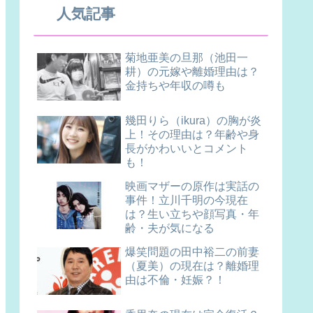
人気記事
菊地亜美の旦那（池田一
耕）の元嫁や離婚理由は？
金持ちや年収の噂も
幾田りら（ikura）の胸が炎
上！その理由は？年齢や身
長がかわいいとコメント
も！
映画マザーの原作は実話の
事件！立川千明の今現在
は？生い立ちや顔写真・年
齢・夫が気になる
爆笑問題の田中裕二の前妻
（夏美）の現在は？離婚理
由は不倫・妊娠？！