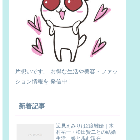
片想いです。 お得な生活や美容・ファッ
ション情報を 発信中！
新着記事
辺見えみりは2度離婚｜木
村祐一・松田賢二との結婚
生活、娘と歩む現在