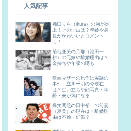
人気記事
幾田りら（ikura）の胸が炎
上！その理由は？年齢や身
長がかわいいとコメント
も！
菊地亜美の旦那（池田一
耕）の元嫁や離婚理由は？
金持ちや年収の噂も
映画マザーの原作は実話の
事件！立川千明の今現在
は？生い立ちや顔写真・年
齢・夫が気になる
爆笑問題の田中裕二の前妻
（夏美）の現在は？離婚理
由は不倫・妊娠？！