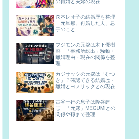
の再婚と夫婦の現在
森本レオ子の結婚歴を整理
｜元旦那、再婚した夫、息
子のこと
フジモンの元嫁は木下優樹
菜！「事務所総出」騒動・
離婚理由・現在の関係を整
理
カジサックの元嫁は「むつ
き」？確認できる結婚歴・
離婚とヨメサックとの現在
古谷一行の息子は降谷建
志！「元嫁」MEGUMIとの
関係や孫まで整理