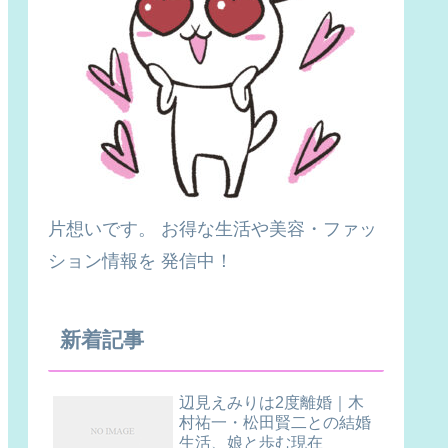
片想いです。 お得な生活や美容・ファッ
ション情報を 発信中！
新着記事
辺見えみりは2度離婚｜木
村祐一・松田賢二との結婚
生活、娘と歩む現在