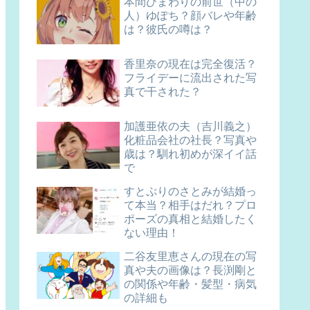
本間ひまわりの前世（中の
人）ゆぽち？顔バレや年齢
は？彼氏の噂は？
香里奈の現在は完全復活？
フライデーに流出された写
真で干された？
加護亜依の夫（吉川義之）
化粧品会社の社長？写真や
歳は？馴れ初めが深イイ話
で
すとぷりのさとみが結婚っ
て本当？相手はだれ？プロ
ポーズの真相と結婚したく
ない理由！
二谷友里恵さんの現在の写
真や夫の画像は？長渕剛と
の関係や年齢・髪型・病気
の詳細も