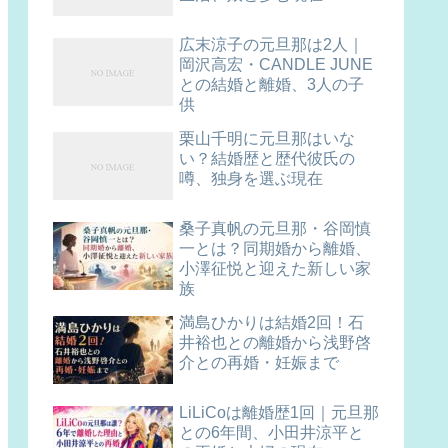
広末涼子の元旦那は2人｜
岡沢高宏・CANDLE JUNE
との結婚と離婚、3人の子
供
栗山千明に元旦那はいな
い？結婚歴と歴代彼氏の
噂、独身を選ぶ現在
桑子真帆の元旦那・谷岡慎
一とは？同期婚から離婚、
小澤征悦と迎えた新しい家
族
満島ひかりは結婚2回！石
井裕也との離婚から浅野啓
介との再婚・妊娠まで
LiLiCoは離婚歴1回｜元旦那
との6年間、小田井涼平と