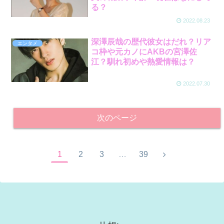
る？
2022.08.23
深澤辰哉の歴代彼女はだれ？リア
エンタメ
コ枠や元カノにAKBの宮澤佐
江？馴れ初めや熱愛情報は？
2022.07.30
次のページ
1
2
3
…
39