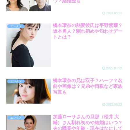
つ？結婚歴も
2022.08.23
橋本環奈の熱愛彼氏は平野紫耀？
エンタメ
坂本勇人？馴れ初めや匂わせデー
トとは？
2022.08.23
橋本環奈の兄は双子？ハーフ？名
エンタメ
前や画像は？兄弟や両親など家族
写真も
2022.08.23
加藤ローサさんの旦那（松井 大
エンタメ
輔）さん馴れ初めや結婚はいつ？
夫の職業や年齢・現在はなにして