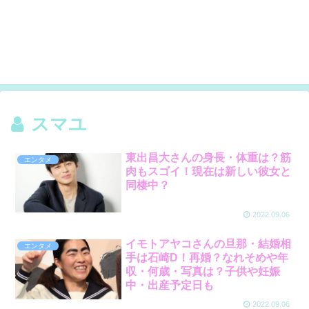
スマユ
東出昌大さんの身長・体重は？筋
エンタメ
肉もスゴイ！現在は新しい彼女と
同棲中？
2022.09.06
イモトアヤコさんの旦那・結婚相
エンタメ
手は石崎D！再婚？なれそめや年
収・何歳・写真は？子供や妊娠
中・出産予定日も
2022.09.06