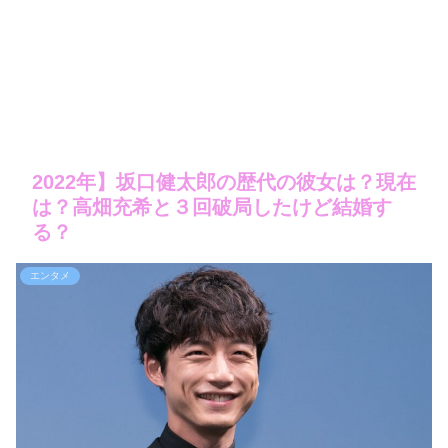
2022年】坂口健太郎の歴代の彼女は？現在
は？高畑充希と３回破局したけど結婚す
る？
エンタメ