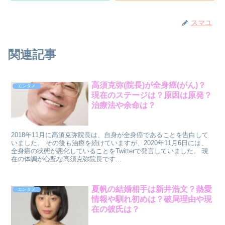
スマユ
関連記事
高須克弥(院長)が全身癌(がん)？
エンタメ
現在のステージは？原因は原発？
治療法や余命は？
2018年11月に高須克弥院長は、自身が全身癌であることを告白して
いました。 その後も治療を続けていますが、2020年11月6日には、
全身癌の状態が悪化していることをTwitterで発言していました。 現
在の体調が心配な高須克弥院長です...
夏帆の結婚相手は新井浩文？熱愛
エンタメ
情報や馴れ初めは？破局理由や現
在の彼氏は？