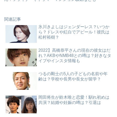
関連記事
氷川きよしはジェンダーレス？いつか
ら？ドレスや紅白でアピール！彼氏は
松村裕樹？
2022】高橋恭平さんの現在の彼女はだ
れ？AKBやNMB48との噂は？好きなタ
イプやインスタ情報も
つるの剛士の5人の子どもの名前や年
齢は？学校や長男や長女が留学？
岡田将生が鈴木唯と恋愛！馴れ初めは
共演？結婚や妊娠の噂は？引退は