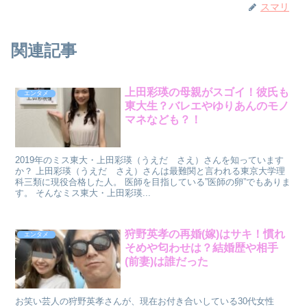
スマリ
関連記事
上田彩瑛の母親がスゴイ！彼氏も
エンタメ
東大生？バレエやゆりあんのモノ
マネなども？！
2019年のミス東大・上田彩瑛（うえだ さえ）さんを知っています
か？ 上田彩瑛（うえだ さえ）さんは最難関と言われる東京大学理
科三類に現役合格した人。 医師を目指している”医師の卵”でもありま
す。 そんなミス東大・上田彩瑛...
狩野英孝の再婚(嫁)はサキ！慣れ
エンタメ
そめや匂わせは？結婚歴や相手
(前妻)は誰だった
お笑い芸人の狩野英孝さんが、現在お付き合いしている30代女性