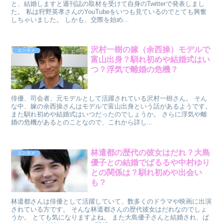
と、結婚しますと週刊誌の取材を受けて自身のTwitterで発表しまし
た。 私は狩野英孝さんのYouTubeをいつも見ているのでとても興奮
しちゃいました。 しかも、交際を始め...
沢村一樹の嫁（余西操）モデルで
エンタメ
富山出身？馴れ初めや結婚式はい
つ？浮気で離婚の危機？
俳優、司会者、元モデルとして活躍されている沢村一樹さん。 そん
な中、嫁の余西操さんはモデルで富山出身という話があるようです。
また馴れ初めや結婚式はいつだったのでしょうか。 さらに浮気や離
婚の危機があるとのことなので、これから詳し...
林遣都の歴代の彼女はだれ？大島
エンタメ
優子との結婚でぱるるや中村ゆり
との関係は？馴れ初めや出会い
も？
林遣都さんは俳優として活躍していて、数多くのドラマや映画に出演
されている方です。 そんな林遣都さんの歴代彼女はだれなのでしょ
うか。 とても気になりますよね。 また大島優子さんと結婚され、ぱ