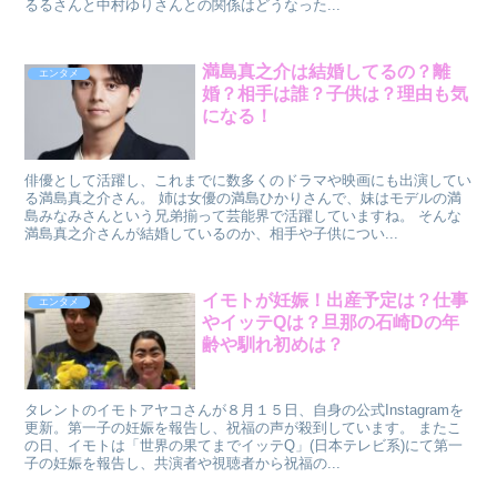
るるさんと中村ゆりさんとの関係はどうなった...
満島真之介は結婚してるの？離
エンタメ
婚？相手は誰？子供は？理由も気
になる！
俳優として活躍し、これまでに数多くのドラマや映画にも出演してい
る満島真之介さん。 姉は女優の満島ひかりさんで、妹はモデルの満
島みなみさんという兄弟揃って芸能界で活躍していますね。 そんな
満島真之介さんが結婚しているのか、相手や子供につい...
イモトが妊娠！出産予定は？仕事
エンタメ
やイッテQは？旦那の石崎Dの年
齢や馴れ初めは？
タレントのイモトアヤコさんが８月１５日、自身の公式Instagramを
更新。第一子の妊娠を報告し、祝福の声が殺到しています。 またこ
の日、イモトは「世界の果てまでイッテQ」(日本テレビ系)にて第一
子の妊娠を報告し、共演者や視聴者から祝福の...