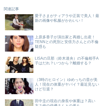
関連記事
愛子さまがティアラや正装で美人！最
新の画像や私服がかわいい！
上原多香子が演出家と再婚し出産！
TENNとの死別と安倍力さんとの不倫
疑惑も
LISAの旦那（鈴木達央）の不倫相手A
子はだれ？いつから？離婚する？
（3時のヒロイン）ゆめっちの昔が美
人！現在の体重がヤバイ？最近見ない
けど引退？
田中圭の現在の身長や体重は？高い
方？他の俳優さんとの差も