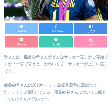
Twitter
Facebook
はてブ
Pocket
LINE
コピー
皆さんは、熊谷紗希さんがどんなサッカー選手かご存知で
すか？一言で言うと、かわいくて、サッカーが上手い選手
です。
熊谷紗希さんは2019年アジア最優秀選手に選ばれまし
た。アジア1活躍している、熊谷紗希さんについてご紹介
していきたいと思います。