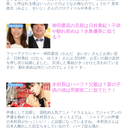
星」と呼ばれる彼はいったいどのような人物なのでしょうか？ 美良
政次（みよし せいじ）さんのプロフィールや本名って...
神田愛花の旦那は日村勇紀！子供
エンタメ
や馴れ初めは？永島優美に似て
る？
フリーアナウンサー・神田愛花（かんだ あいか）さんとお笑い芸
人・日村勇紀（ひむら ゆうき）さんは 2018年、お互いの親の反対
を押し切り結婚しました。 共演した番組がきっかけと言われていま
すが、 馴れ初めは何だったのでしょうか？ す...
木村昴はハーフ？父親は？昔の子
エンタメ
供の頃は羽賀研二に似てた？！
声優として活躍し、国民的人気アニメ『ドラえもん』でジャイアンの
声優を務めている木村昴さん。 ネット上では、「ジャイアンの声優
の木村昴がかっこいい！」と話題になっていますね。 木村昴さんは
日本人離れした顔立ちをしているので、ハーフ説も囁か...