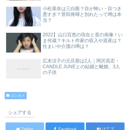
小松菜奈は三白眼？目が怖い・目つき
悪すぎ？菅田将暉と別れたって噂は本
当？
2022】山口百恵の現在と昔の画像！い
ま何歳？キルト作家の収入や資産は？
住まいや介護の噂は？
広末涼子の元旦那は2人｜岡沢高宏・
CANDLE JUNEとの結婚と離婚、3人
の子供
エンタメ
シェアする
Twitter
Facebook
はてブ