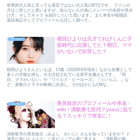
世界的大人気と言っても過言ではない大人気のBTSです。 ファンの
方はご存じだと思いますが、知らない人の為にメンバーの名前や見分
け方、そしてキャラ を紹介したいと思います。 また本名や韓国語、
英語表記そしてプロフィールも詳しく調べて...
桜田ひよりは天才てれびくんに子
エンタメ
役時代に出演してた？明日、ママ
がいないで出世した？
桜田ひよりさんといえば、17歳（2020年9月現在）ながら女優として
多くの才能を持ち、今大注目されている若手女優さんです。 『明
日、ママがいない』や『ワイルド・ヒーローズ』『ういらぶ。』な
ど、多数のドラマや映画に出演し、そのほかにもCMな...
美良政次のプロフィールや本名・
エンタメ
wiki！演歌第七世代？yasuに似て
る？スッキリで有名に！
演歌歌手の美良政次（みよし せいじ）さんを知っていますか？ ド
派手な装いとメイク・一見ビジュアル系に見える、 「演歌界の新