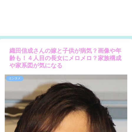
織田信成さんの嫁と子供が病気？画像や年
齢も！４人目の長女にメロメロ？家族構成
や家系図が気になる
エンタメ