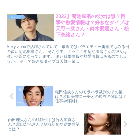
2022】菊池風磨の彼女は誰？目
エンタメ
撃や熱愛情報は？好きなタイプは
天野一菜さん・鈴木愛理さん・松
下奈緒さん？
Sexy Zoneで活躍されていて、最近ではバラエティー番組でもみる日
の多い菊池風磨さん。 そんな中、２０２２年菊池風磨さんの彼女は
誰か話題になっています。 また目撃情報や熱愛情報はあるのでしょ
うか。 そして好きなタイプは天野一菜...
織田信成さんのモラハラ裁判のその後
は？濱田美栄コーチとの現在の関係は？
仕事や評判も
内田理央さんの結婚相手は竹内涼真さ
ん？北山宏光さん？馴れ初めや結婚願望
とは？