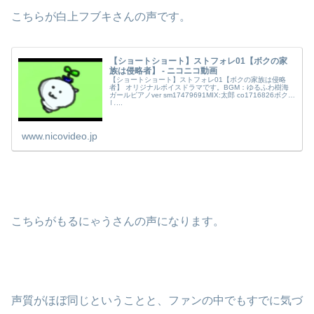
こちらが白上フブキさんの声です。
【ショートショート】ストフォレ01【ボクの家
族は侵略者】 - ニコニコ動画
【ショートショート】ストフォレ01【ボクの家族は侵略
者】 オリジナルボイスドラマです。BGM：ゆるふわ樹海
ガールピアノver sm17479691MIX:太郎 co1716826ボク:
し...
www.nicovideo.jp
こちらがもるにゃうさんの声になります。
声質がほぼ同じということと、ファンの中でもすでに気づ