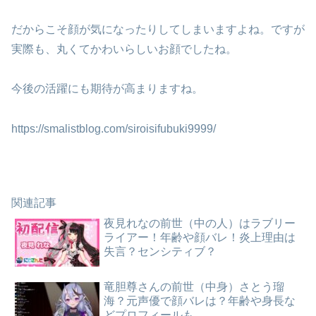
だからこそ顔が気になったりしてしまいますよね。ですが
実際も、丸くてかわいらしいお顔でしたね。
今後の活躍にも期待が高まりますね。
https://smalistblog.com/siroisifubuki9999/
関連記事
夜見れなの前世（中の人）はラブリー
ライアー！年齢や顔バレ！炎上理由は
失言？センシティブ？
竜胆尊さんの前世（中身）さとう瑠
海？元声優で顔バレは？年齢や身長な
どプロフィールも