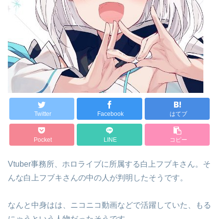
Twitter
Facebook
はてブ
Pocket
LINE
コピー
Vtuber事務所、ホロライブに所属する白上フブキさん。そ
んな白上フブキさんの中の人が判明したそうです。
なんと中身はは、ニコニコ動画などで活躍していた、もる
にゃうという人物だったそうです。