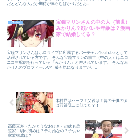
だとどんな人だか期待が膨らむばかりだとお...
宝鐘マリンさんの中の人（前世）
VTuber
みかりん？顔バレや年齢は？漫画
家で結婚してる？
宝鐘マリンさんはホロライブに所属するバーチャルYouTuberとして
活躍されている方です。 そんな宝鐘マリンの前世（中の人）はニコ
ニコ生配信を行っている「みかりん」と噂されています。 そんなみ
かりんのプロフィールや年齢も気になりますが、...
木村昴はハーフ？父親は？昔の子供の頃
は羽賀研二に似てた？！
高藤直寿（たかとうなおひさ）の嫁も柔
道家！馴れ初めは？デキ婚なの？子供や
家族構成は？