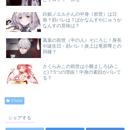
白銀ノエルさんの中身（前世）は日
南？顔バレは？ばかなんすやにゅうか
なんすの意味は？
葛葉の前世（中の人）そにろじ！身長
や誕生日・顔バレ！炎上は竜胆尊との
同棲？
さくらみこの前世は小雛ましろ(みこ
と)？5つの理由！中身の素顔がバレて
る？
VTuber
シェアする