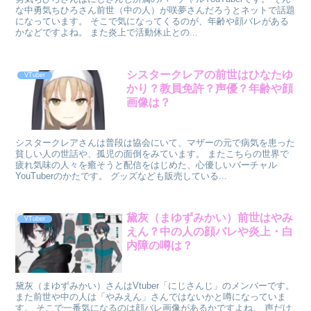
な中勇気ちひろさん前世（中の人）が咲夢さんだろうとネットで話題
になっています。 そこで気になってくるのが、年齢や顔バレがある
かなどですよね。 また炎上で活動休止との...
シスタークレアの前世はひなたゆ
VTuber
かり？教員免許？声優？年齢や顔
画像は？
シスタークレアさんは普段は協会にいて、マザーの元で病気を患った
貧しい人の世話や、孤児の面倒をみています。 またこちらの世界で
疲れ気味の人々を癒そうと配信をはじめた、心優しいバーチャル
YouTuberのかたです。 グッズなども販売している...
黛灰（まゆずみかい）前世はやみ
VTuber
えん？中の人の顔バレや炎上・白
内障の噂は？
黛灰（まゆずみかい）さんはVtuber「にじさんじ」のメンバーです。
また前世や中の人は「やみえん」さんではないかと噂になっていま
す。 そこで一番気になるのは顔バレ画像があるかですよね。 声だけ