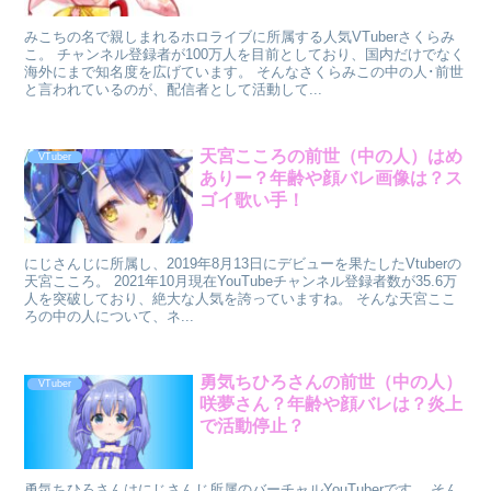
みこちの名で親しまれるホロライブに所属する人気VTuberさくらみ
こ。 チャンネル登録者が100万人を目前としており、国内だけでなく
海外にまで知名度を広げています。 そんなさくらみこの中の人･前世
と言われているのが、配信者として活動して...
天宮こころの前世（中の人）はめ
VTuber
ありー？年齢や顔バレ画像は？ス
ゴイ歌い手！
にじさんじに所属し、2019年8月13日にデビューを果たしたVtuberの
天宮こころ。 2021年10月現在YouTubeチャンネル登録者数が35.6万
人を突破しており、絶大な人気を誇っていますね。 そんな天宮ここ
ろの中の人について、ネ...
勇気ちひろさんの前世（中の人）
VTuber
咲夢さん？年齢や顔バレは？炎上
で活動停止？
勇気ちひろさんはにじさんじ所属のバーチャルYouTuberです。 そん