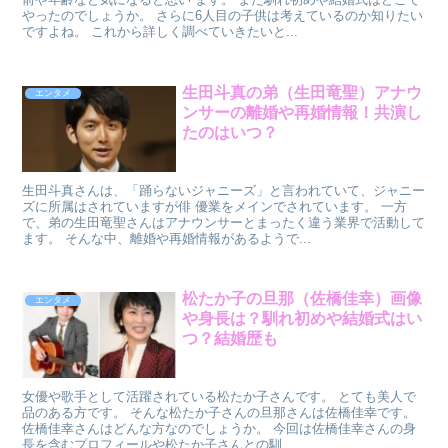
やったのでしょうか。 さらに6人目の子供は考えているのか知りたい
ですよね。 これから詳しく調べていきたいと...
生田斗真の弟（生田竜聖）アナウ
エンタメ
ンサーの離婚や再婚情報！共演し
たのはいつ？
生田斗真さんは、「踊らないジャニーズ」と言われていて、ジャニー
ズに所属はされていますが俳 優業をメインでされています。 一方
で、弟の生田竜聖さんはアナウンサーとまったく違う業界で活動して
ます。 そんな中、離婚や再婚情報があるようで...
松たか子の旦那（佐橋佳幸）画像
エンタメ
や身長は？馴れ初めや結婚式はい
つ？結婚歴も
女優や歌手として活躍されている松たか子さんです。 とても美人で
品のある方です。 そんな松たか子さんの旦那さんは佐橋佳幸です。
佐橋佳幸さんはどんな方なのでしょうか。 今回は佐橋佳幸さんの身
長を含むプロフィールや松たか子さんとの馴...