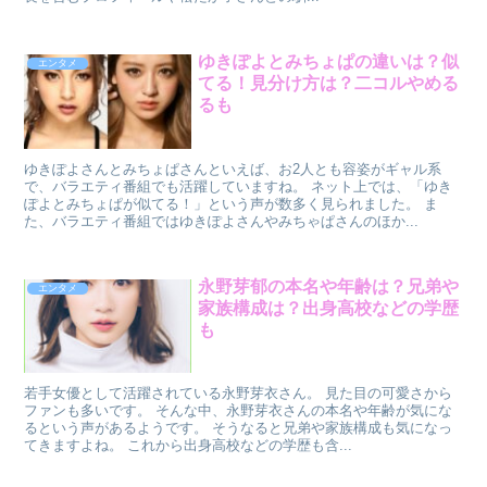
ゆきぽよとみちょぱの違いは？似
エンタメ
てる！見分け方は？二コルやめる
るも
ゆきぽよさんとみちょぱさんといえば、お2人とも容姿がギャル系
で、バラエティ番組でも活躍していますね。 ネット上では、「ゆき
ぽよとみちょぱが似てる！」という声が数多く見られました。 ま
た、バラエティ番組ではゆきぽよさんやみちゃぱさんのほか...
永野芽郁の本名や年齢は？兄弟や
エンタメ
家族構成は？出身高校などの学歴
も
若手女優として活躍されている永野芽衣さん。 見た目の可愛さから
ファンも多いです。 そんな中、永野芽衣さんの本名や年齢が気にな
るという声があるようです。 そうなると兄弟や家族構成も気になっ
てきますよね。 これから出身高校などの学歴も含...