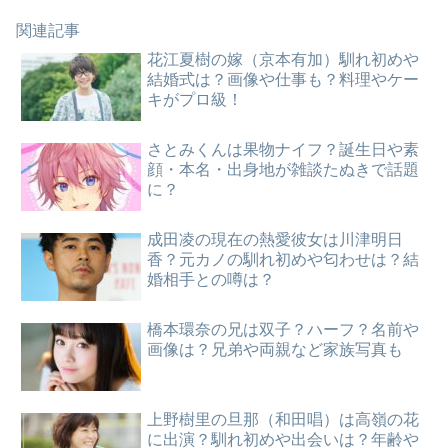
関連記事
花江夏樹の嫁（京本有加）馴れ初めや
結婚式は？画像や仕事も？料理やケー
キがプロ級！
さとみくんは果物ナイフ？誕生日や素
顔・本名・出身地が雑談たぬきで話題
に？
成田凌の現在の熱愛彼女は川津明日
香？元カノの馴れ初めや匂わせは？結
婚相手との噂は？
橋本環奈の兄は双子？ハーフ？名前や
画像は？兄弟や両親など家族写真も
上野樹里の旦那（和田唱）は高嶺の花
に出演？馴れ初めや出会いは？年齢や