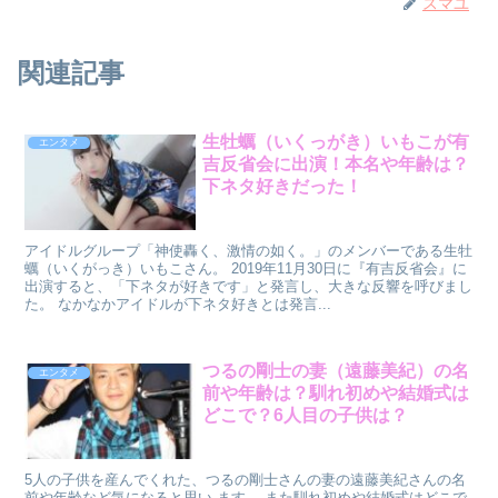
スマユ
関連記事
生牡蠣（いくっがき）いもこが有
エンタメ
吉反省会に出演！本名や年齢は？
下ネタ好きだった！
アイドルグループ「神使轟く、激情の如く。」のメンバーである生牡
蠣（いくがっき）いもこさん。 2019年11月30日に『有吉反省会』に
出演すると、「下ネタが好きです」と発言し、大きな反響を呼びまし
た。 なかなかアイドルが下ネタ好きとは発言...
つるの剛士の妻（遠藤美紀）の名
エンタメ
前や年齢は？馴れ初めや結婚式は
どこで？6人目の子供は？
5人の子供を産んでくれた、つるの剛士さんの妻の遠藤美紀さんの名
前や年齢など気になると思い ます。 また馴れ初めや結婚式はどこで