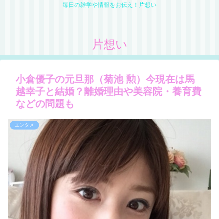
毎日の雑学や情報をお伝え！片想い
片想い
小倉優子の元旦那（菊池 勲）今現在は馬
越幸子と結婚？離婚理由や美容院・養育費
などの問題も
エンタメ