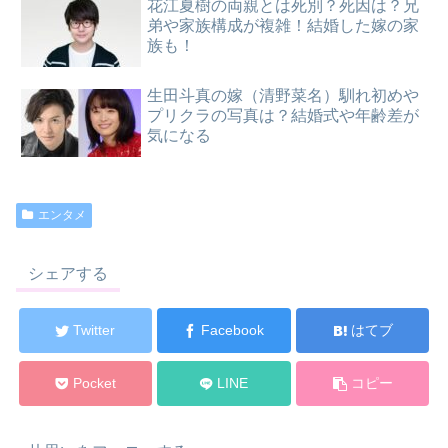
花江夏樹の両親とは死別？死因は？兄
弟や家族構成が複雑！結婚した嫁の家
族も！
生田斗真の嫁（清野菜名）馴れ初めや
プリクラの写真は？結婚式や年齢差が
気になる
エンタメ
シェアする
Twitter
Facebook
はてブ
Pocket
LINE
コピー