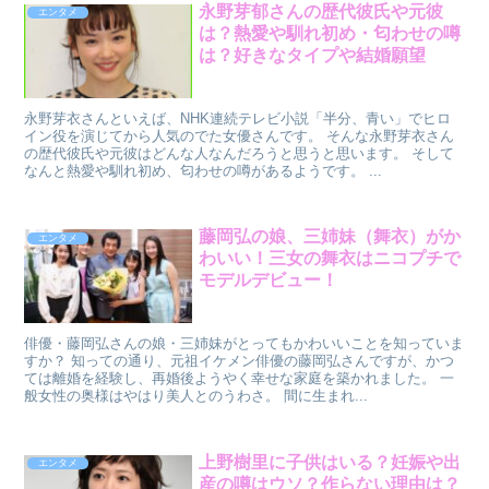
永野芽郁さんの歴代彼氏や元彼
エンタメ
は？熱愛や馴れ初め・匂わせの噂
は？好きなタイプや結婚願望
永野芽衣さんといえば、NHK連続テレビ小説「半分、青い」でヒロ
イン役を演じてから人気のでた女優さんです。 そんな永野芽衣さん
の歴代彼氏や元彼はどんな人なんだろうと思うと思います。 そして
なんと熱愛や馴れ初め、匂わせの噂があるようです。 ...
藤岡弘の娘、三姉妹（舞衣）がか
エンタメ
わいい！三女の舞衣はニコプチで
モデルデビュー！
俳優・藤岡弘さんの娘・三姉妹がとってもかわいいことを知っていま
すか？ 知っての通り、元祖イケメン俳優の藤岡弘さんですが、かつ
ては離婚を経験し、再婚後ようやく幸せな家庭を築かれました。 一
般女性の奥様はやはり美人とのうわさ。 間に生まれ...
上野樹里に子供はいる？妊娠や出
エンタメ
産の噂はウソ？作らない理由は？