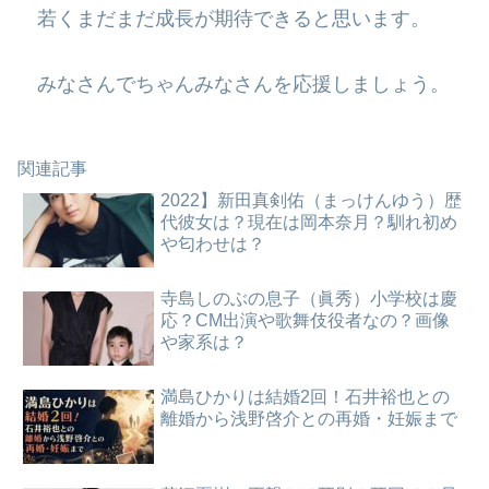
若くまだまだ成長が期待できると思います。
みなさんでちゃんみなさんを応援しましょう。
関連記事
2022】新田真剣佑（まっけんゆう）歴
代彼女は？現在は岡本奈月？馴れ初め
や匂わせは？
寺島しのぶの息子（眞秀）小学校は慶
応？CM出演や歌舞伎役者なの？画像
や家系は？
満島ひかりは結婚2回！石井裕也との
離婚から浅野啓介との再婚・妊娠まで