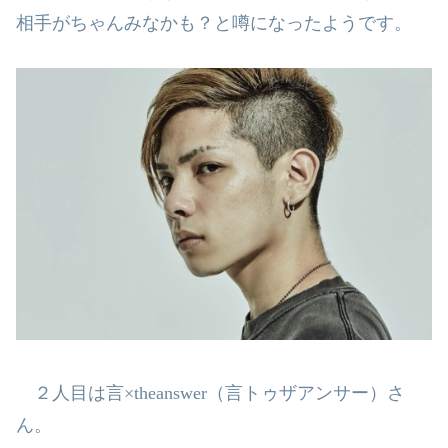
相手がちゃんみなかも？と噂になったようです。
２人目は言
×theanswer
（言トゥザアンサー）さ
ん。