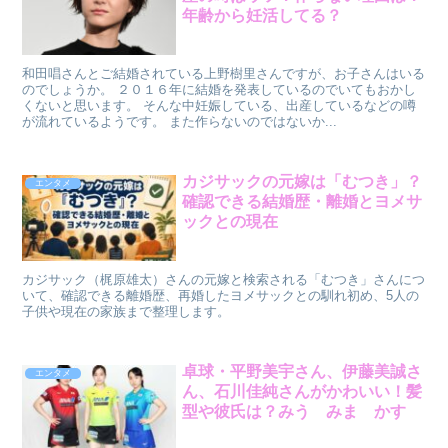
年齢から妊活してる？
和田唱さんとご結婚されている上野樹里さんですが、お子さんはいる
のでしょうか。 ２０１６年に結婚を発表しているのでいてもおかし
くないと思います。 そんな中妊娠している、出産しているなどの噂
が流れているようです。 また作らないのではないか...
カジサックの元嫁は「むつき」？
エンタメ
確認できる結婚歴・離婚とヨメサ
ックとの現在
カジサック（梶原雄太）さんの元嫁と検索される「むつき」さんにつ
いて、確認できる離婚歴、再婚したヨメサックとの馴れ初め、5人の
子供や現在の家族まで整理します。
卓球・平野美宇さん、伊藤美誠さ
エンタメ
ん、石川佳純さんがかわいい！髪
型や彼氏は？みう みま かす