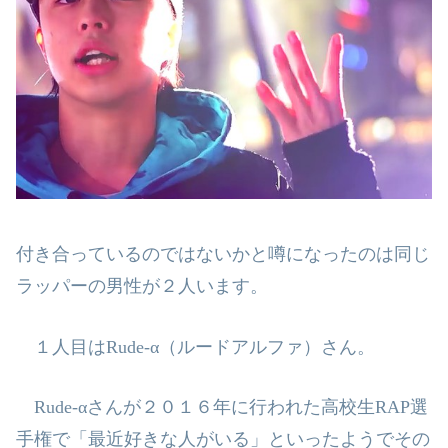
付き合っているのではないかと噂になったのは同じ
ラッパーの男性が２人いま
す。
１人目は
Rude-α
（ルードアルファ）さん。
Rude-α
さんが２０１６年に行われた高校生
RAP
選
手権で「最近好きな人がい
る」といったようでその