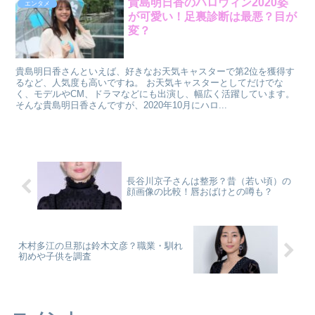
貴島明日香のハロウィン2020姿
エンタメ
が可愛い！足裏診断は最悪？目が
変？
貴島明日香さんといえば、好きなお天気キャスターで第2位を獲得す
るなど、人気度も高いですね。 お天気キャスターとしてだけでな
く、モデルやCM、ドラマなどにも出演し、幅広く活躍しています。
そんな貴島明日香さんですが、2020年10月にハロ...
長谷川京子さんは整形？昔（若い頃）の
顔画像の比較！唇おばけとの噂も？
木村多江の旦那は鈴木文彦？職業・馴れ
初めや子供を調査