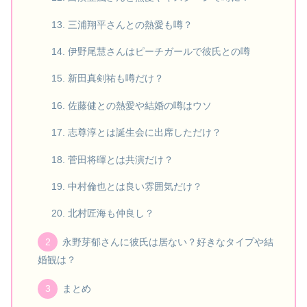
三浦翔平さんとの熱愛も噂？
伊野尾慧さんはピーチガールで彼氏との噂
新田真剣祐も噂だけ？
佐藤健との熱愛や結婚の噂はウソ
志尊淳とは誕生会に出席しただけ？
菅田将暉とは共演だけ？
中村倫也とは良い雰囲気だけ？
北村匠海も仲良し？
永野芽郁さんに彼氏は居ない？好きなタイプや結
婚観は？
まとめ