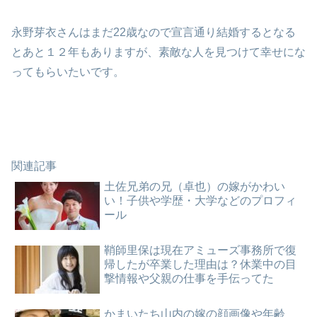
永野芽衣さんはまだ22歳なので宣言通り結婚するとなる
とあと１２年もありますが、素敵な人を見つけて幸せにな
ってもらいたいです。
関連記事
土佐兄弟の兄（卓也）の嫁がかわい
い！子供や学歴・大学などのプロフィ
ール
鞘師里保は現在アミューズ事務所で復
帰したが卒業した理由は？休業中の目
撃情報や父親の仕事を手伝ってた
かまいたち山内の嫁の顔画像や年齢