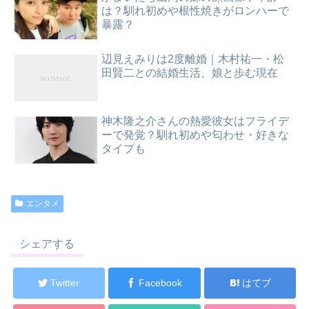
は？馴れ初めや根性焼きがロンハーで
暴露？
辺見えみりは2度離婚｜木村祐一・松
田賢二との結婚生活、娘と歩む現在
神木隆之介さんの熱愛彼女はフライデ
ーで発覚？馴れ初めや匂わせ・好きな
タイプも
エンタメ
シェアする
Twitter
Facebook
はてブ