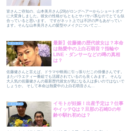
皆さんご存知の、山本美月さん(29)がロングヘアーからショートボブ
に大変身しました。彼女の性格がもともとサバサバ系なのでとても似
合っていると思います。 ですがネット上では不評の声もあがってい
ます。そんな山本美月さんの髪型やメイクについてご...
最新】佐藤健の歴代彼女は？本命
エンタメ
は熱愛中の上白石萌音？指輪や
LINE・ダンサーなどの噂の真相
は？
佐藤健さんと言えば、ドラマや映画に引っ張りだこの俳優さんです。
またバラエティー番組でも活躍されているのも良くみます。 そんな
大人気の佐藤健さんの最新歴代彼女が気になる人は多いのではないで
しょうか。 そして本命は熱愛中の上白石萌音さん...
イモトが妊娠！出産予定は？仕事
エンタメ
やイッテQは？旦那の石崎Dの年
齢や馴れ初めは？