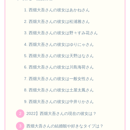
西畑大吾さんの彼女はあかねさん
西畑大吾さんの彼女は松浦雅さん
西畑大吾さんの彼女は野々すみ花さん
西畑大吾さんの彼女はゆりにゃさん
西畑大吾さんの彼女は天野はなさん
西畑大吾さんの彼女は川島海荷さん
西畑大吾さんの彼女は一般女性さん
西畑大吾さんの彼女は土屋太鳳さん
西畑大吾さんの彼女は中井りかさん
2022】西畑大吾さんの現在の彼女は？
西畑大吾さんの結婚観や好きなタイプは？