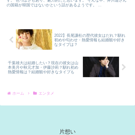
す。 色っぽさもあり、魅力的だと思います。 そんな中、井川遥さん
の国籍が韓国ではないかという話があるようです。 ...
2022】長尾謙杜の歴代彼女はだれ？馴れ
初めや匂わせ・熱愛情報も結婚観や好き
なタイプは？
千葉雄大は結婚したい？現在の彼女は山
本美月や秋元才加・伊藤沙莉？馴れ初め
熱愛情報は？結婚観や好きなタイプも
ホーム
エンタメ
片想い