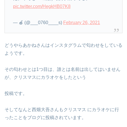
pic.twitter.com/HegkHB07K8
— 🍎 (@___0760____s)
February 26, 2021
どうやらあかねさんはインスタグラムで匂わせをしている
ようです。
その匂わせとは1つ目は、誰とは名前は出してはいません
が、クリスマスにカラオケをしたという
投稿です。
そしてなんと西畑大吾さんもクリスマス にカラオケに行
ったことをブログに投稿されています。