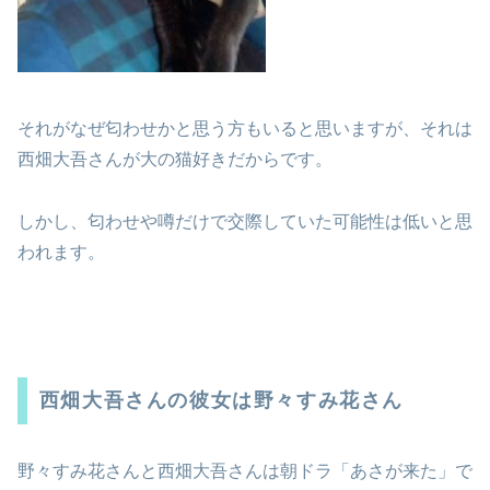
それがなぜ匂わせかと思う方もいると思いますが、それは
西畑大吾さんが大の猫好きだからです。
しかし、匂わせや噂だけで交際していた可能性は低いと思
われます。
西畑大吾さんの彼女は野々すみ花さん
野々すみ花さんと西畑大吾さんは朝ドラ「あさが来た」で