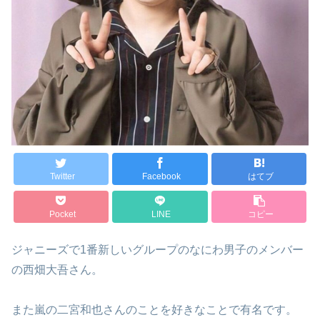
Twitter
Facebook
はてブ
Pocket
LINE
コピー
ジャニーズで1番新しいグループのなにわ男子のメンバー
の西畑大吾さん。
また嵐の二宮和也さんのことを好きなことで有名です。