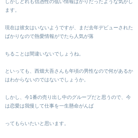
しかしどれも信憑性の低い情報ばかりだったような気がし
ます。
現在は彼女はいないようですが、まだ去年デビューされた
ばかりなので熱愛情報がでたら人気が落
ちることは間違いないでしょうね。
といっても、西畑大吾さんも年頃の男性なので何があるか
はわからないのではないでしょうか。
しかし、今1番の売り出し中のグループだと思うので、今
は恋愛は我慢して仕事を一生懸命がんば
ってもらいたいと思います。