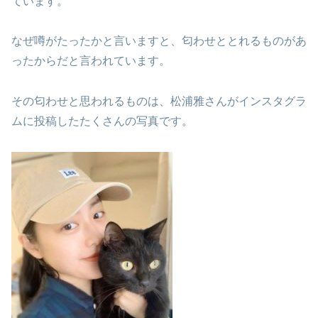
ています。
なぜ噂がたったかと言いますと、匂わせととれるものがあ
ったからだと言われています。
その匂わせと思われるものは、松浦雅さんがインスタグラ
ムに投稿したたくさんの写真です。