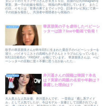
タレントのイモトアヤコさんが８月１５日、自身の公式Instagramを
更新。第一子の妊娠を報告し、祝福の声が殺到しています。 またこ
の日、イモトは「世界の果てまでイッテQ」(日本テレビ系)にて第一
子の妊娠を報告し、共演者や視聴者から祝福の...
華原朋美の子を虐待したベビーシ
エンタメ
ッターは誰？lineや動画で告発！
歌手の華原朋美さんが昨年8月に生まれた愛息子のベビーシッターを
巡り、バイオリニストの高嶋ちさ子さんとトラブルになっていると、
9月11日発売の「FRIDAY」が報じています。 華原朋美さんは、ベビ
ーシッターの言動に度々不審に思う点があったた...
井川遥さんの国籍は韓国？本名
エンタメ
は？実家の両親の名前や年齢は？
暴露した理由は？
大人美人な人気女優、井川遥さんです。 一昔前は「癒し系アイド
ル」として人気でしたが、今はモデル・女優として活躍されていま