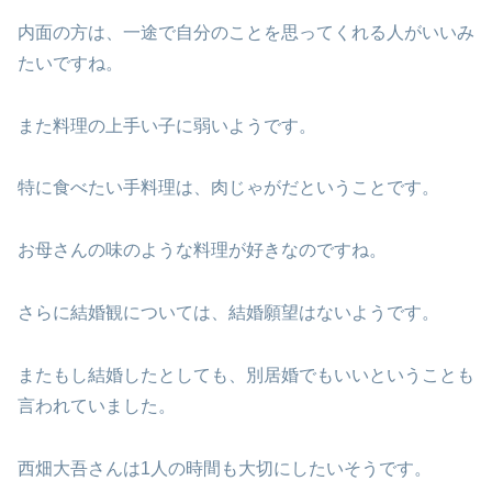
内面の方は、一途で自分のことを思ってくれる人がいいみ
たいですね。
また料理の上手い子に弱いようです。
特に食べたい手料理は、肉じゃがだということです。
お母さんの味のような料理が好きなのですね。
さらに結婚観については、結婚願望はないようです。
またもし結婚したとしても、別居婚でもいいということも
言われていました。
西畑大吾さんは1人の時間も大切にしたいそうです。