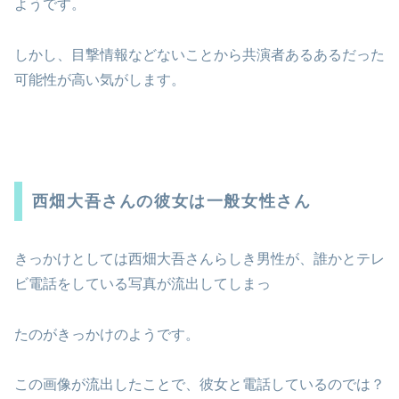
ようです。
しかし、目撃情報などないことから共演者あるあるだった
可能性が高い気がします。
西畑大吾さんの彼女は一般女性さん
きっかけとしては西畑大吾さんらしき男性が、誰かとテレ
ビ電話をしている写真が流出してしまっ
たのがきっかけのようです。
この画像が流出したことで、彼女と電話しているのでは？