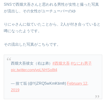
SNSで西畑大吾さんと思われる男性が女性と撮った写真
が流出し、その女性がユーチューバーのゆ
りにゃさんに似ていたことから、2人が付き合っていると
噂になったようです。
その流出した写真がこちらです。
西畑大吾彼女（右は弟）
#西畑大吾
#なにわ男子
pic.twitter.com/vpLNHSo8t4
— 捨て垢 (@YjZRQ5wKmKtimfr)
February 12,
2019