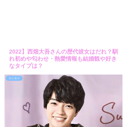
2022】西畑大吾さんの歴代彼女はだれ？馴
れ初めや匂わせ・熱愛情報も結婚観や好き
なタイプは？
エンタメ