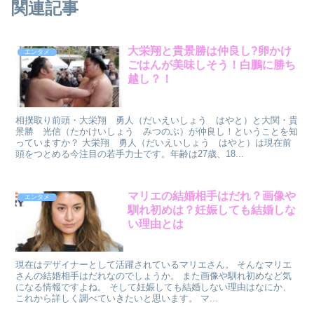
関連記事
大栄翔と貴景勝は仲良し?卵かけ
エンタメ
ごはんが美味しそう！白鵬に勝ち
越し？！
相撲取り前頭・大栄翔 勇人（だいえいしょう はやと）と大関・貴
景勝 光信（たかけいしょう みつのぶ）が仲良し！ということを知
っていますか？ 大栄翔 勇人（だいえいしょう はやと）は現在前
頭をつとめる今注目の若手力士です。年齢は27歳、18...
マリエの結婚相手はだれ？画像や
エンタメ
馴れ初めは？妊娠しても結婚しな
い理由とは
現在はデザイナーとして活躍されているマリエさん。 そんなマリエ
さんの結婚相手はだれなのでしょうか。 また画像や馴れ初めなど気
になる情報ですよね。 そして妊娠しても結婚しない理由はなにか、
これから詳しく調べていきたいと思います。 マ...