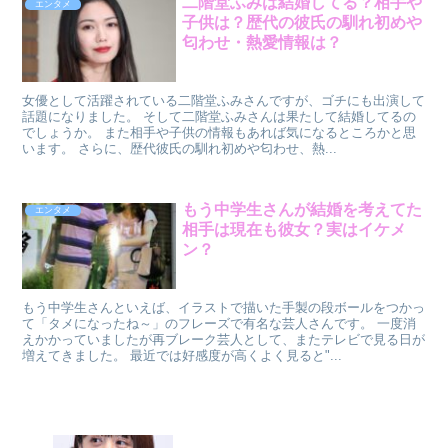
二階堂ふみは結婚してる？相手や
エンタメ
子供は？歴代の彼氏の馴れ初めや
匂わせ・熱愛情報は？
女優として活躍されている二階堂ふみさんですが、ゴチにも出演して
話題になりました。 そして二階堂ふみさんは果たして結婚してるの
でしょうか。 また相手や子供の情報もあれば気になるところかと思
います。 さらに、歴代彼氏の馴れ初めや匂わせ、熱...
もう中学生さんが結婚を考えてた
エンタメ
相手は現在も彼女？実はイケメ
ン？
もう中学生さんといえば、イラストで描いた手製の段ボールをつかっ
て「タメになったね～」のフレーズで有名な芸人さんです。 一度消
えかかっていましたが再ブレーク芸人として、またテレビで見る日が
増えてきました。 最近では好感度が高くよく見ると"...