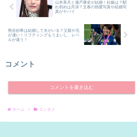
山本美月と瀬戸康史が結婚！妊娠は？馴
れ初めは共演？文春の熱愛写真や結婚写
真がヤバイ
熊谷紗希は結婚して夫がいる？父親や兄
が凄い！リフティングもうまいし、レベ
ルが違う！
コメント
コメントを書き込む
ホーム
エンタメ