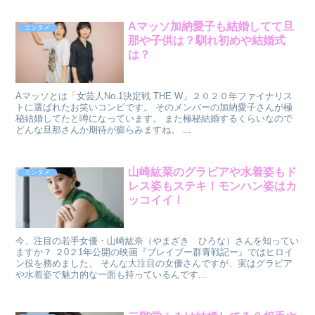
Aマッソ加納愛子も結婚してて旦
エンタメ
那や子供は？馴れ初めや結婚式
は？
Aマッソとは「女芸人No.1決定戦 THE W」２０２０年ファイナリス
トに選ばれたお笑いコンビです。 そのメンバーの加納愛子さんが極
秘結婚してたと噂になっています。 また極秘結婚するくらいなので
どんな旦那さんか期待が膨らみますね。 ...
山崎紘菜のグラビアや水着姿もド
エンタメ
レス姿もステキ！モンハン姿はカ
ッコイイ！
今、注目の若手女優・山崎紘奈（やまざき ひろな）さんを知ってい
ますか？ ２0２1年公開の映画『ブレイブー群青戦記ー』ではヒロイ
ン役を務めました。 そんな大注目の女優さんですが、実はグラビア
や水着姿で魅力的な一面も持っているんです...