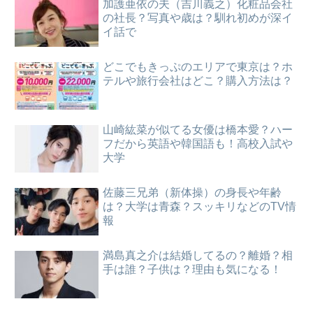
加護亜依の夫（吉川義之）化粧品会社
の社長？写真や歳は？馴れ初めが深イ
イ話で
どこでもきっぷのエリアで東京は？ホ
テルや旅行会社はどこ？購入方法は？
山崎紘菜が似てる女優は橋本愛？ハー
フだから英語や韓国語も！高校入試や
大学
佐藤三兄弟（新体操）の身長や年齢
は？大学は青森？スッキリなどのTV情
報
満島真之介は結婚してるの？離婚？相
手は誰？子供は？理由も気になる！