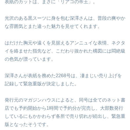
表紙のカットは、まさに「リアコの帝王」。
光沢のある黒スーツに身を包む深澤さんは、普段の爽やか
な雰囲気とまた違った魅力を見せてくれます。
はだけた胸元や遠くを見据えるアンニュイな表情、ネクタ
イを絡ませた指先など、こだわり抜かれた構図には悶絶級
の色気が漂っています。
深澤さんが表紙を務めた2268号は、凄まじい売り上げを
記録して緊急重版が決定しました。
発行元のマガジンハウスによると、同号は全てのネット書
店でも予約開始から1時間で予約分が完売し、大部数発行
しているにもかかわらず各所で売り切れが続出し、緊急重
版となったそうです。