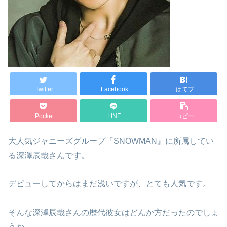
Twitter
Facebook
はてブ
Pocket
LINE
コピー
大人気ジャニーズグループ『SNOWMAN』に所属してい
る深澤辰哉さんです。
デビューしてからはまだ浅いですが、とても人気です。
そんな深澤辰哉さんの歴代彼女はどんか方だったのでしょ
うか。