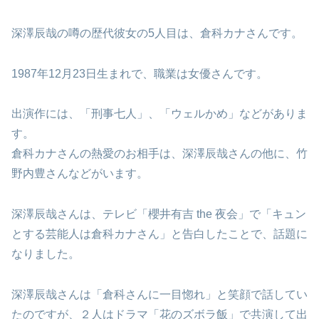
深澤辰哉の噂の歴代彼女の5人目は、倉科カナさんです。
1987年12月23日生まれで、職業は女優さんです。
出演作には、「刑事七人」、「ウェルかめ」などがありま
す。
倉科カナさんの熱愛のお相手は、深澤辰哉さんの他に、竹
野内豊さんなどがいます。
深澤辰哉さんは、テレビ「櫻井有吉 the 夜会」で「キュン
とする芸能人は倉科カナさん」と告白したことで、話題に
なりました。
深澤辰哉さんは「倉科さんに一目惚れ」と笑顔で話してい
たのですが、２人はドラマ「花のズボラ飯」で共演して出