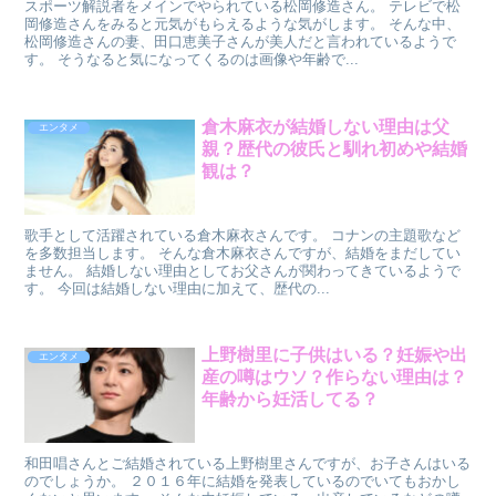
スポーツ解説者をメインでやられている松岡修造さん。 テレビで松
岡修造さんをみると元気がもらえるような気がします。 そんな中、
松岡修造さんの妻、田口恵美子さんが美人だと言われているようで
す。 そうなると気になってくるのは画像や年齢で...
倉木麻衣が結婚しない理由は父
エンタメ
親？歴代の彼氏と馴れ初めや結婚
観は？
歌手として活躍されている倉木麻衣さんです。 コナンの主題歌など
を多数担当します。 そんな倉木麻衣さんですが、結婚をまだしてい
ません。 結婚しない理由としてお父さんが関わってきているようで
す。 今回は結婚しない理由に加えて、歴代の...
上野樹里に子供はいる？妊娠や出
エンタメ
産の噂はウソ？作らない理由は？
年齢から妊活してる？
和田唱さんとご結婚されている上野樹里さんですが、お子さんはいる
のでしょうか。 ２０１６年に結婚を発表しているのでいてもおかし