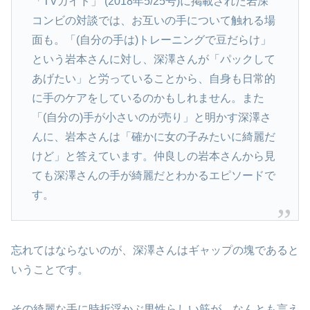
「TVガイド」 (2018年5/25号)に掲載された岩深
コンビの対談では、お互いの手について触れる場
面も。「(自分の手は)トレーニングで豆だらけ」
という岩本さんに対し、深澤さんが「パックして
あげたい」と労っていることから、自身も日常的
に手のケアをしているのかもしれません。また
「(自分の)手が小さいのが売り」と明かす深澤さ
んに、岩本さんは「確かに女の子みたいに綺麗だ
けど」と答えています。仲良しの岩本さんから見
ても深澤さんの手が綺麗だとわかるエピソードで
す。
忘れてはならないのが、深澤さんはギャップの塊であると
いうことです。
その綺麗な手に時折浮かぶ男性らしい筋が、なんとも言え