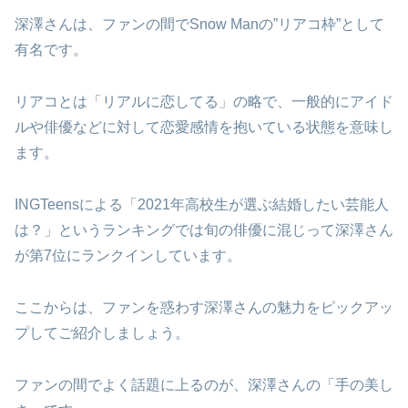
深澤さんは、ファンの間でSnow Manの”リアコ枠”として
有名です。
リアコとは「リアルに恋してる」の略で、一般的にアイド
ルや俳優などに対して恋愛感情を抱いている状態を意味し
ます。
INGTeensによる「2021年高校生が選ぶ結婚したい芸能人
は？」というランキングでは旬の俳優に混じって深澤さん
が第7位にランクインしています。
ここからは、ファンを惑わす深澤さんの魅力をピックアッ
プしてご紹介しましょう。
ファンの間でよく話題に上るのが、深澤さんの「手の美し