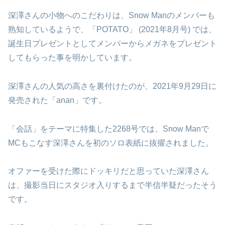
深澤さんの小物へのこだわりは、Snow Manのメンバーも
熟知しているようで、「POTATO」 (2021年8月号) では、
誕生日プレゼントとしてメンバーからメガネをプレゼント
してもらった事を明かしています。
深澤さんの人気の高さを裏付けたのが、2021年9月29日に
発売された「anan」です。
「会話」をテーマに特集した2268号では、Snow Manで
MCもこなす深澤さんを初のソロ表紙に抜擢されました。
オファーを受けた際にドッキリだと思っていた深澤さん
は、撮影当日にスタジオ入りするまで半信半疑だったそう
です。