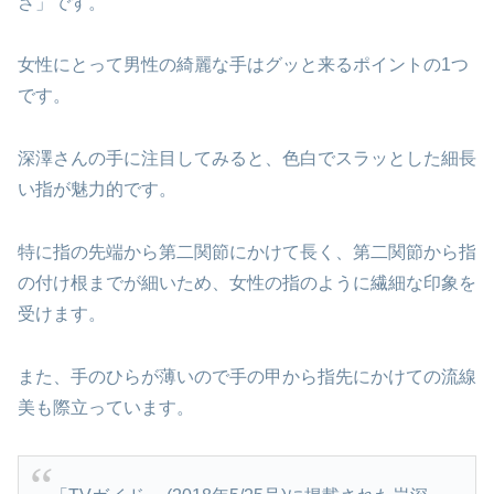
さ」です。
女性にとって男性の綺麗な手はグッと来るポイントの1つ
です。
深澤さんの手に注目してみると、色白でスラッとした細長
い指が魅力的です。
特に指の先端から第二関節にかけて長く、第二関節から指
の付け根までが細いため、女性の指のように繊細な印象を
受けます。
また、手のひらが薄いので手の甲から指先にかけての流線
美も際立っています。