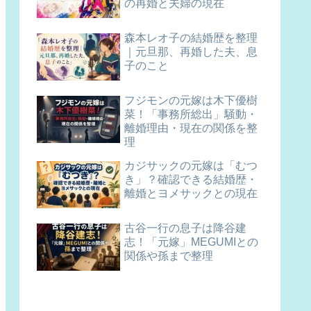
の再婚と夫婦の現在
森本レオ子の結婚歴を整理
｜元旦那、再婚した夫、息
子のこと
フジモンの元嫁は木下優樹
菜！「事務所総出」騒動・
離婚理由・現在の関係を整
理
カジサックの元嫁は「むつ
き」？確認できる結婚歴・
離婚とヨメサックとの現在
古谷一行の息子は降谷建
志！「元嫁」MEGUMIとの
関係や孫まで整理