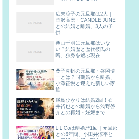
広末涼子の元旦那は2人｜
岡沢高宏・CANDLE JUNE
との結婚と離婚、3人の子
供
栗山千明に元旦那はいな
い？結婚歴と歴代彼氏の
噂、独身を選ぶ現在
桑子真帆の元旦那・谷岡慎
一とは？同期婚から離婚、
小澤征悦と迎えた新しい家
族
満島ひかりは結婚2回！石
井裕也との離婚から浅野啓
介との再婚・妊娠まで
LiLiCoは離婚歴1回｜元旦那
との6年間、小田井涼平と