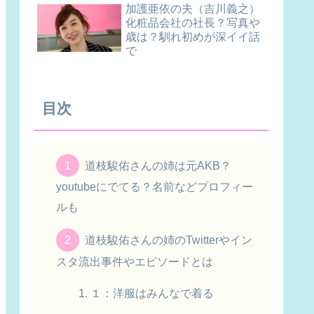
加護亜依の夫（吉川義之）
化粧品会社の社長？写真や
歳は？馴れ初めが深イイ話
で
目次
道枝駿佑さんの姉は元AKB？
youtubeにでてる？名前などプロフィー
ルも
道枝駿佑さんの姉のTwitterやイン
スタ流出事件やエピソードとは
１：洋服はみんなで着る