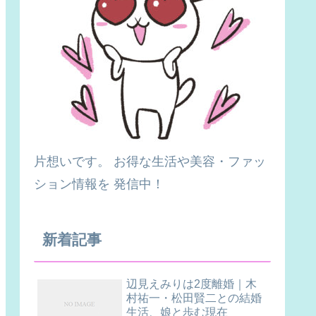
片想いです。 お得な生活や美容・ファッ
ション情報を 発信中！
新着記事
辺見えみりは2度離婚｜木
村祐一・松田賢二との結婚
生活、娘と歩む現在