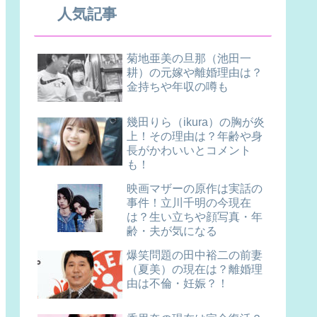
人気記事
菊地亜美の旦那（池田一
耕）の元嫁や離婚理由は？
金持ちや年収の噂も
幾田りら（ikura）の胸が炎
上！その理由は？年齢や身
長がかわいいとコメント
も！
映画マザーの原作は実話の
事件！立川千明の今現在
は？生い立ちや顔写真・年
齢・夫が気になる
爆笑問題の田中裕二の前妻
（夏美）の現在は？離婚理
由は不倫・妊娠？！