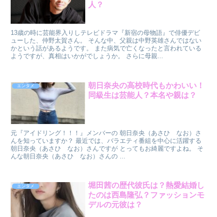
人？
13歳の時に芸能界入りしテレビドラマ『新宿の母物語』で俳優デビ
ューした、仲野太賀さん。 そんな中、父親は中野英雄さんではない
かという話があるようです。 また病気で亡くなったと言われている
ようですが、真相はいかがでしょうか。 さらに母親...
朝日奈央の高校時代もかわいい！
エンタメ
同級生は芸能人？本名や親は？
元『アイドリング！！！』メンバーの 朝日奈央（あさひ なお）さ
んを知っていますか？ 最近では、バラエティ番組を中心に活躍する
朝日奈央（あさひ なお）さんですが とってもお綺麗ですよね。 そ
んな朝日奈央（あさひ なお）さんの ...
堀田茜の歴代彼氏は？熱愛結婚し
エンタメ
たのは西島隆弘？ファッションモ
デルの元彼は？