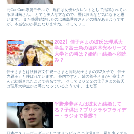
元CanCam専属モデルで、現在は女優やタレントとして活躍されてい
る堀田茜さん。 とても美人な方なので、歴代彼氏など気になると思
います。 また熱愛結婚したのは西島秀俊さんとの噂があるようです
が、本当なのか気になりますね。 そしてフ...
2022】佳子さまの彼氏は理系大
エンタメ
学生？富士急の堀内基光やリーズ
大学との噂は？婚約・結婚へ秒読
み？
佳子さまとは秋篠宮文仁親王さまと同妃紀子さまの第2女子で「佳子
内親王」と呼ばれています。 身内ですと、姉の眞子さまが小室圭さ
んと結婚されたことで有名です。 そして２０２２の佳子さまの彼氏
は理系大学生かと噂になっているようです。 また富...
平野歩夢さんは彼女と結婚して
エンタメ
る？子供は？プリクラやフライデ
ー・ラジオで暴露？
日本のスノーボーダーとしてオリンピックに出場され、最年少メダル