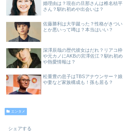
婚理由は？現在の旦那さんは椎名桔平
さん？馴れ初めや出会いは？
佐藤勝利は大学蹴った？性格がきつい
とか悪いって噂は？本当はいい？
深澤辰哉の歴代彼女はだれ？リアコ枠
や元カノにAKBの宮澤佐江？馴れ初め
や熱愛情報は？
松重豊の息子はTBSアナウンサー？娘
や妻など家族構成も！孫も居る？
エンタメ
シェアする