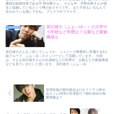
獲得記録保持者である平 野歩夢さん。 そんな中、平野歩夢さんが彼
女と結婚しているという噂がありそうです。 また子供もいるなんて
言われている感じですね。 プリクラやフライデ...
辰巳雄大（ふぉ～ゆ～）の大学や
エンタメ
小学校など学歴は？父親など家族
構成も
辰巳雄大さんをご存じでしょうか。 ジャニーズ事務所に所属する4人
組グループ、ふぉ～ゆ～のメンバーとして活躍しています。 今回
は、そんな辰巳雄大さんの出身校などの学歴や、父親などの家族構成
などを見ていきたいと思います。 辰巳雄大（ふぉ～ゆ...
深澤辰哉の歴代彼女はだれ？リアコ枠や
元カノにAKBの宮澤佐江？馴れ初めや熱
愛情報は？