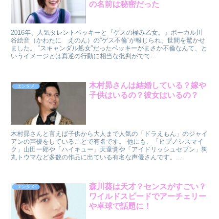
の名前は秘密だった
2016年、人気タレントベッキーと『ゲスの極み乙女。』ボーカル川
谷絵音（かわたに えのん）の”ゲス不倫”が報じられ、世間を驚かせ
ました。 ”スキャンダル処女”だったベッキーがまさか不倫なんて、と
いうイメージとは真逆の行動に相当な批判がでて...
木村昴さんは結婚している？嫁や
エンタメ
子供はいるの？彼女はいるの？
木村昴さんと言えば子供から大人まで人気の「ドラえもん」のジャイ
アンの声優をしていることで有名です。 他にも、「ヒプノシスマイ
ク」山田一郎や「ハイキュー」天童覚や「アイドリッシュセブン」狗
丸トウマなど多数の作品に出ている有名な声優さんです。...
森川葵は天才？センスがすごい？
エンタメ
ワイルドスピードでアーチェリー
や卓球で話題に！