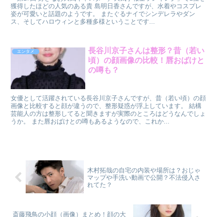
獲得したほどの人気のある貴 島明日香さんですが、水着やコスプレ
姿が可愛いと話題のようです。 またぐるナイでシンデレラやダン
ス、そしてハロウィンと多種多様ということです...
長谷川京子さんは整形？昔（若い
エンタメ
頃）の顔画像の比較！唇おばけと
の噂も？
女優として活躍されている長谷川京子さんですが、昔（若い頃）の顔
画像と比較すると顔が違うので、整形疑惑が浮上しています。 結構
芸能人の方は整形してると聞きますが実際のところはどうなんでしょ
うか。 また唇おばけとの噂もあるようなので、これか...
木村拓哉の自宅の内装や場所は？おじゃ
マップや手洗い動画で公開？不法侵入さ
れてた？
斎藤飛鳥の小顔（画像）まとめ！顔の大