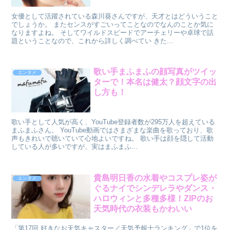
女優として活躍されている森川葵さんですが、天才とはどういうこと
でしょうか。 またセンスがすごいってことなのでなんのことか気に
なりますよね。 そしてワイルドスピードでアーチェリーや卓球で話
題ということなので、これから詳しく調べてい きた...
歌い手まふまふの顔写真がツイッ
エンタメ
ターで！本名は健太？顔文字の出
し方も！
歌い手として人気が高く、YouTube登録者数が295万人を超えている
まふまふさん。 YouTube動画ではさまざまな楽曲を歌っており、歌
声もきれいで聴いていて心地よいですね。 歌い手は顔を隠して活動
している人が多いですが、実はまふまふ...
貴島明日香の水着やコスプレ姿が
エンタメ
ぐるナイでシンデレラやダンス・
ハロウィンと多種多様！ZIPのお
天気時代の衣装もかわいい
「第17回 好きなお天気キャスター／天気予報士ランキング」で1位を