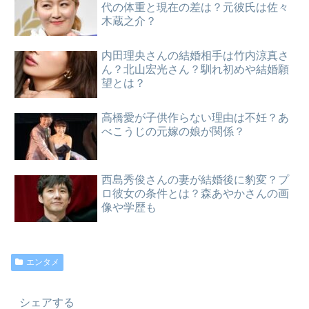
代の体重と現在の差は？元彼氏は佐々
木蔵之介？
内田理央さんの結婚相手は竹内涼真さ
ん？北山宏光さん？馴れ初めや結婚願
望とは？
高橋愛が子供作らない理由は不妊？あ
べこうじの元嫁の娘が関係？
西島秀俊さんの妻が結婚後に豹変？プ
ロ彼女の条件とは？森あやかさんの画
像や学歴も
エンタメ
シェアする