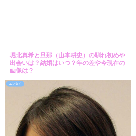
堀北真希と旦那（山本耕史）の馴れ初めや
出会いは？結婚はいつ？年の差や今現在の
画像は？
エンタメ