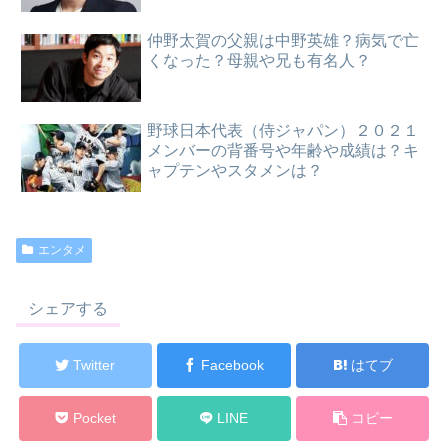
仲野太賀の父親は中野英雄？病気で亡
くなった？母親や兄も有名人？
野球日本代表（侍ジャパン）２０２１
メンバーの背番号や年齢や成績は？キ
ャプテンやスタメンは？
エンタメ
シェアする
Twitter
Facebook
はてブ
Pocket
LINE
コピー