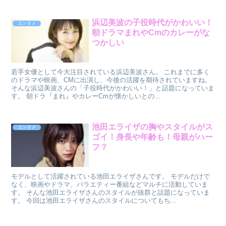
浜辺美波の子役時代がかわいい！
エンタメ
朝ドラマまれやCmのカレーがな
つかしい
若手女優として今大注目されている浜辺美波さん。 これまでに多く
のドラマや映画、CMに出演し、今後の活躍を期待されていますね。
そんな浜辺美波さんの「子役時代がかわいい！」と話題になっていま
す。 朝ドラ『まれ』やカレーCmが懐かしいとの...
池田エライザの胸やスタイルがス
エンタメ
ゴイ！身長や年齢も！母親がハー
フ？
モデルとして活躍されている池田エライザさんです。 モデルだけで
なく、映画やドラマ、バラエティー番組などマルチに活動していま
す。 そんな池田エライザさんのスタイルが抜群と話題になっていま
す。 今回は池田エライザさんのスタイルについてもち...