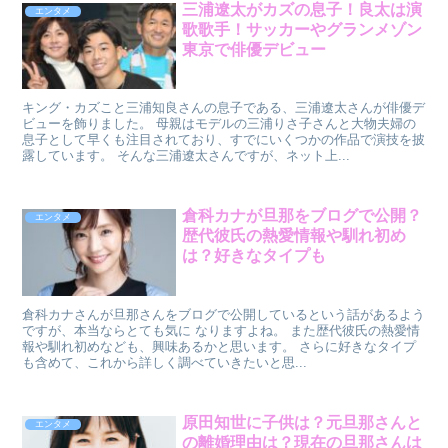
三浦遼太がカズの息子！良太は演
エンタメ
歌歌手！サッカーやグランメゾン
東京で俳優デビュー
キング・カズこと三浦知良さんの息子である、三浦遼太さんが俳優デ
ビューを飾りました。 母親はモデルの三浦りさ子さんと大物夫婦の
息子として早くも注目されており、すでにいくつかの作品で演技を披
露しています。 そんな三浦遼太さんですが、ネット上...
倉科カナが旦那をブログで公開？
エンタメ
歴代彼氏の熱愛情報や馴れ初め
は？好きなタイプも
倉科カナさんが旦那さんをブログで公開しているという話があるよう
ですが、本当ならとても気に なりますよね。 また歴代彼氏の熱愛情
報や馴れ初めなども、興味あるかと思います。 さらに好きなタイプ
も含めて、これから詳しく調べていきたいと思...
原田知世に子供は？元旦那さんと
エンタメ
の離婚理由は？現在の旦那さんは