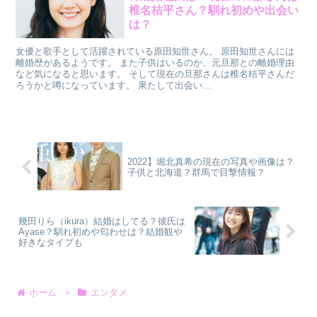
椎名桔平さん？馴れ初めや出会い
は？
女優と歌手として活躍されている原田知世さん。 原田知世さんには
離婚歴があるようです。 また子供はいるのか、元旦那との離婚理由
など気になると思います。 そして現在の旦那さんは椎名桔平さんだ
ろうかと噂になっています。 果たして出会い...
2022】堀北真希の現在の写真や画像は？
子供と北海道？群馬で目撃情報？
幾田りら（ikura）結婚はしてる？彼氏は
Ayase？馴れ初めや匂わせは？結婚観や
好きなタイプも
ホーム
エンタメ