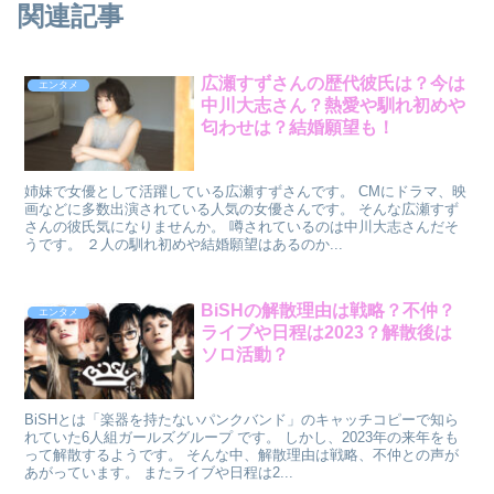
関連記事
広瀬すずさんの歴代彼氏は？今は
エンタメ
中川大志さん？熱愛や馴れ初めや
匂わせは？結婚願望も！
姉妹で女優として活躍している広瀬すずさんです。 CMにドラマ、映
画などに多数出演されている人気の女優さんです。 そんな広瀬すず
さんの彼氏気になりませんか。 噂されているのは中川大志さんだそ
うです。 ２人の馴れ初めや結婚願望はあるのか...
BiSHの解散理由は戦略？不仲？
エンタメ
ライブや日程は2023？解散後は
ソロ活動？
BiSHとは「楽器を持たないパンクバンド」のキャッチコピーで知ら
れていた6人組ガールズグループ です。 しかし、2023年の来年をも
って解散するようです。 そんな中、解散理由は戦略、不仲との声が
あがっています。 またライブや日程は2...