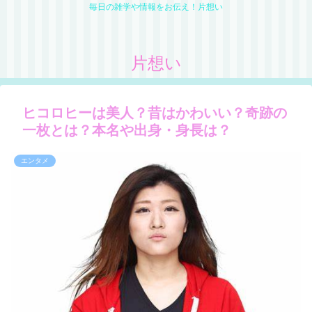
毎日の雑学や情報をお伝え！片想い
片想い
ヒコロヒーは美人？昔はかわいい？奇跡の
一枚とは？本名や出身・身長は？
エンタメ