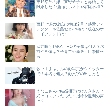
東野幸治の嫁（東野玲子）と再婚して
離婚した？理由はホストや家庭不和？
西野七瀬の彼氏は横山流星？熱愛ディ
レクターや佐藤健との噂は？現在のボ
ーイフレンドは？
武井咲とTAKAHIROの子供は何人？名
前や画像は？子育てや新居・目撃情報
も
歌い手まふまふの顔写真がツイッター
で！本名は健太？顔文字の出し方も！
えなこさんの結婚相手はけんきさん？
式はコスプレだった？指輪や世間の声
は？