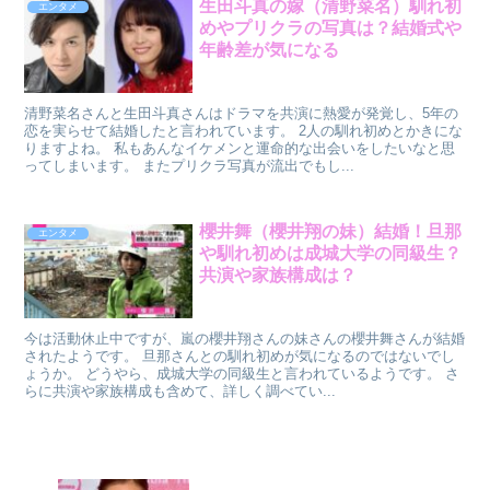
生田斗真の嫁（清野菜名）馴れ初
エンタメ
めやプリクラの写真は？結婚式や
年齢差が気になる
清野菜名さんと生田斗真さんはドラマを共演に熱愛が発覚し、5年の
恋を実らせて結婚したと言われています。 2人の馴れ初めとかきにな
りますよね。 私もあんなイケメンと運命的な出会いをしたいなと思
ってしまいます。 またプリクラ写真が流出でもし...
櫻井舞（櫻井翔の妹）結婚！旦那
エンタメ
や馴れ初めは成城大学の同級生？
共演や家族構成は？
今は活動休止中ですが、嵐の櫻井翔さんの妹さんの櫻井舞さんが結婚
されたようです。 旦那さんとの馴れ初めが気になるのではないでし
ょうか。 どうやら、成城大学の同級生と言われているようです。 さ
らに共演や家族構成も含めて、詳しく調べてい...