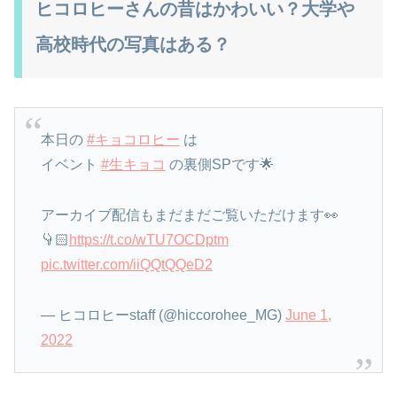
ヒコロヒーさんの昔はかわいい？大学や
高校時代の写真はある？
本日の
#キョコロヒー
は
イベント
#生キョコ
の裏側SPです🌟
アーカイブ配信もまだまだご覧いただけます👀
👇🏻
https://t.co/wTU7OCDptm
pic.twitter.com/iiQQtQQeD2
— ヒコロヒーstaff (@hiccorohee_MG)
June 1,
2022