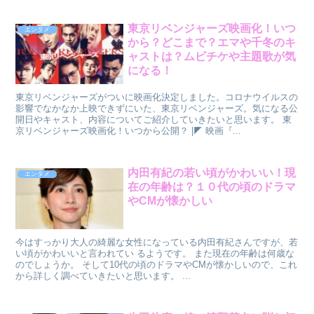
東京リベンジャーズ映画化！いつ
エンタメ
から？どこまで？エマや千冬のキ
ャストは？ムビチケや主題歌が気
になる！
東京リベンジャーズがついに映画化決定しました。コロナウイルスの
影響でなかなか上映できずにいた、東京リベンジャーズ。気になる公
開日やキャスト、内容についてご紹介していきたいと思います。 東
京リベンジャーズ映画化！いつから公開？ |◤ 映画『...
内田有紀の若い頃がかわいい！現
エンタメ
在の年齢は？１０代の頃のドラマ
やCMが懐かしい
今はすっかり大人の綺麗な女性になっている内田有紀さんですが、若
い頃がかわいいと言われてい るようです。 また現在の年齢は何歳な
のでしょうか。 そして10代の頃のドラマやCMが懐かしいので、これ
から詳しく調べていきたいと思います。 ...