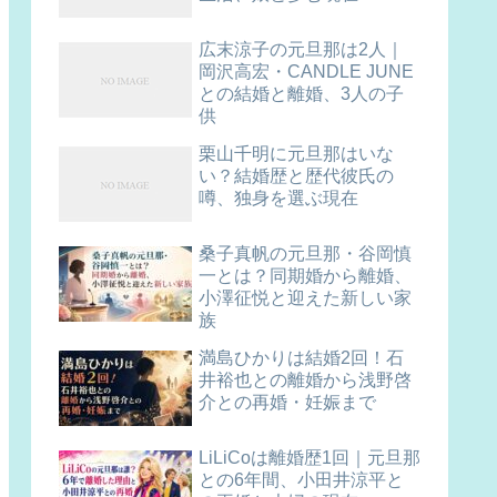
広末涼子の元旦那は2人｜
岡沢高宏・CANDLE JUNE
との結婚と離婚、3人の子
供
栗山千明に元旦那はいな
い？結婚歴と歴代彼氏の
噂、独身を選ぶ現在
桑子真帆の元旦那・谷岡慎
一とは？同期婚から離婚、
小澤征悦と迎えた新しい家
族
満島ひかりは結婚2回！石
井裕也との離婚から浅野啓
介との再婚・妊娠まで
LiLiCoは離婚歴1回｜元旦那
との6年間、小田井涼平と