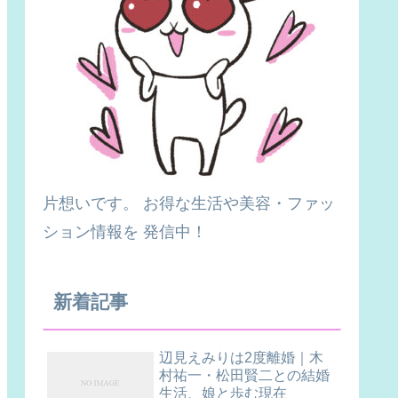
片想いです。 お得な生活や美容・ファッ
ション情報を 発信中！
新着記事
辺見えみりは2度離婚｜木
村祐一・松田賢二との結婚
生活、娘と歩む現在