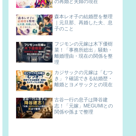
の再婚と夫婦の現在
森本レオ子の結婚歴を整理
｜元旦那、再婚した夫、息
子のこと
フジモンの元嫁は木下優樹
菜！「事務所総出」騒動・
離婚理由・現在の関係を整
理
カジサックの元嫁は「むつ
き」？確認できる結婚歴・
離婚とヨメサックとの現在
古谷一行の息子は降谷建
志！「元嫁」MEGUMIとの
関係や孫まで整理