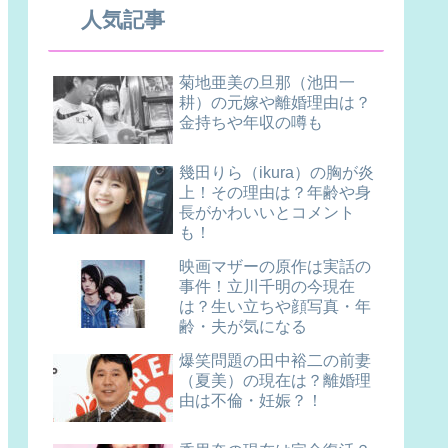
人気記事
菊地亜美の旦那（池田一
耕）の元嫁や離婚理由は？
金持ちや年収の噂も
幾田りら（ikura）の胸が炎
上！その理由は？年齢や身
長がかわいいとコメント
も！
映画マザーの原作は実話の
事件！立川千明の今現在
は？生い立ちや顔写真・年
齢・夫が気になる
爆笑問題の田中裕二の前妻
（夏美）の現在は？離婚理
由は不倫・妊娠？！