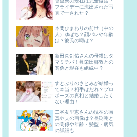
香里奈の現在は完全復活？
フライデーに流出された写
真で干された？
本間ひまわりの前世（中の
人）ゆぽち？顔バレや年齢
は？彼氏の噂は？
新田真剣佑さんの母親はタ
マミチバ！眞栄田郷敦との
関係と現在も絶縁中？
すとぷりのさとみが結婚っ
て本当？相手はだれ？プロ
ポーズの真相と結婚したく
ない理由！
二谷友里恵さんの現在の写
真や夫の画像は？長渕剛と
の関係や年齢・髪型・病気
の詳細も