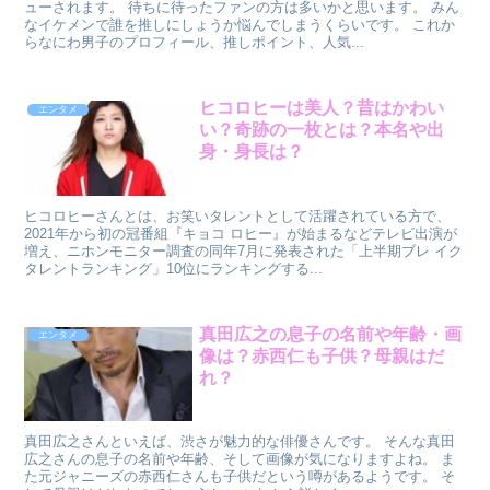
ューされます。 待ちに待ったファンの方は多いかと思います。 みん
なイケメンで誰を推しにしょうか悩んでしまうくらいです。 これか
らなにわ男子のプロフィール、推しポイント、人気...
ヒコロヒーは美人？昔はかわい
エンタメ
い？奇跡の一枚とは？本名や出
身・身長は？
ヒコロヒーさんとは、お笑いタレントとして活躍されている方で、
2021年から初の冠番組『キョコ ロヒー』が始まるなどテレビ出演が
増え、ニホンモニター調査の同年7月に発表された「上半期ブレ イク
タレントランキング」10位にランキングする...
真田広之の息子の名前や年齢・画
エンタメ
像は？赤西仁も子供？母親はだ
れ？
真田広之さんといえば、渋さが魅力的な俳優さんです。 そんな真田
広之さんの息子の名前や年齢、そして画像が気になりますよね。 ま
た元ジャニーズの赤西仁さんも子供だという噂があるようです。 そ