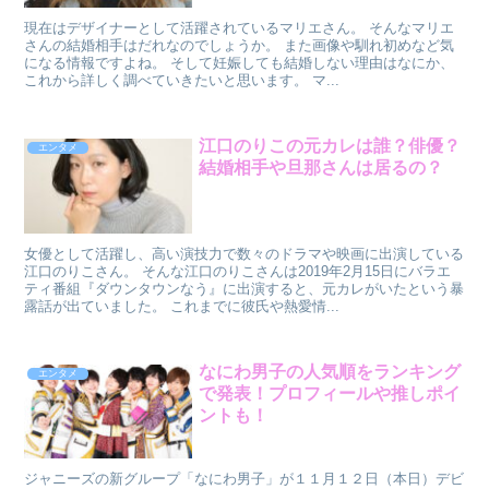
現在はデザイナーとして活躍されているマリエさん。 そんなマリエ
さんの結婚相手はだれなのでしょうか。 また画像や馴れ初めなど気
になる情報ですよね。 そして妊娠しても結婚しない理由はなにか、
これから詳しく調べていきたいと思います。 マ...
江口のりこの元カレは誰？俳優？
エンタメ
結婚相手や旦那さんは居るの？
女優として活躍し、高い演技力で数々のドラマや映画に出演している
江口のりこさん。 そんな江口のりこさんは2019年2月15日にバラエ
ティ番組『ダウンタウンなう』に出演すると、元カレがいたという暴
露話が出ていました。 これまでに彼氏や熱愛情...
なにわ男子の人気順をランキング
エンタメ
で発表！プロフィールや推しポイ
ントも！
ジャニーズの新グループ「なにわ男子」が１１月１２日（本日）デビ