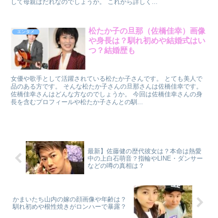
して母親はだれなのでしょうか。 これから詳しく...
松たか子の旦那（佐橋佳幸）画像
エンタメ
や身長は？馴れ初めや結婚式はい
つ？結婚歴も
女優や歌手として活躍されている松たか子さんです。 とても美人で
品のある方です。 そんな松たか子さんの旦那さんは佐橋佳幸です。
佐橋佳幸さんはどんな方なのでしょうか。 今回は佐橋佳幸さんの身
長を含むプロフィールや松たか子さんとの馴...
最新】佐藤健の歴代彼女は？本命は熱愛
中の上白石萌音？指輪やLINE・ダンサー
などの噂の真相は？
かまいたち山内の嫁の顔画像や年齢は？
馴れ初めや根性焼きがロンハーで暴露？