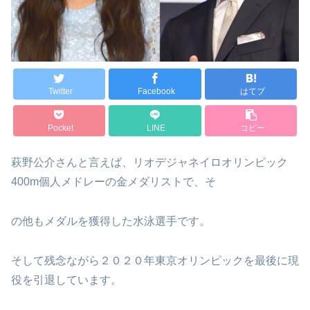
Twitter
Facebook
はてブ
Pocket
LINE
コピー
萩野公介さんと言えば、リオデジャネイロオリンピック
400m個人メドレーの金メダリストで、そ
の他もメダルを獲得した水泳選手です。
そして残念ながら２０２０年東京オリンピックを最後に現
役を引退しています。