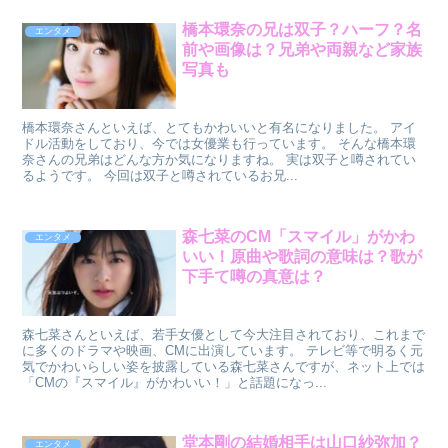
橋本環奈の兄は双子？ハーフ？名
エンタメ
前や画像は？兄弟や両親など家族
写真も
橋本環奈さんといえば、とてもかわいいと有名になりました。 アイ
ドル活動をしており、今では女優業も行っています。 そんな橋本環
奈さんの兄弟はどんな方か気になりますね。 実は双子と噂されてい
るようです。 今回は双子と噂されているお兄...
森七菜のCM「スマイル」がかわ
エンタメ
いい！原曲や歌詞の意味は？歌が
下手て噂の真意は？
森七菜さんといえば、若手女優として今大注目されており、これまで
に多くのドラマや映画、CMに出演しています。 テレビ等で明るく元
気でかわいらしい姿を披露している森七菜さんですが、ネット上では
「CMの『スマイル』がかわいい！」と話題になっ...
堂本剛の結婚相手は山口紗弥加？
エンタメ