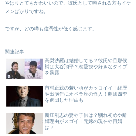
やはりとてもかわいいので、彼氏として噂される方もイケ
メンばかりですね。
ですが、どの噂も信憑性が低く感じます。
関連記事
高梨沙羅は結婚してる？彼氏や旦那候
補は大谷翔平？恋愛観や好きなタイプ
を暴露
市村正親の若い頃がカッコイイ！経歴
や出演作にオペラ座の怪人！劇団四季
を退団した理由も
新庄剛志の妻や子供は？馴れ初めや離
婚理由がスゴイ！元嫁の現在や再婚
は？