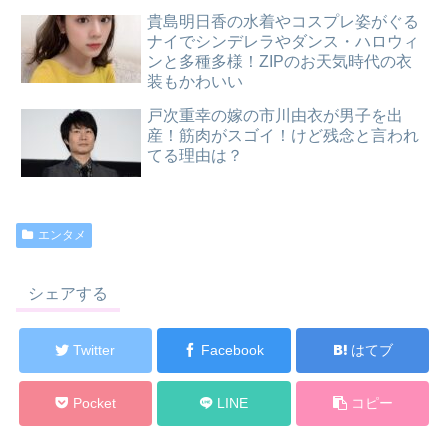
貴島明日香の水着やコスプレ姿がぐる
ナイでシンデレラやダンス・ハロウィ
ンと多種多様！ZIPのお天気時代の衣
装もかわいい
戸次重幸の嫁の市川由衣が男子を出
産！筋肉がスゴイ！けど残念と言われ
てる理由は？
エンタメ
シェアする
Twitter
Facebook
はてブ
Pocket
LINE
コピー