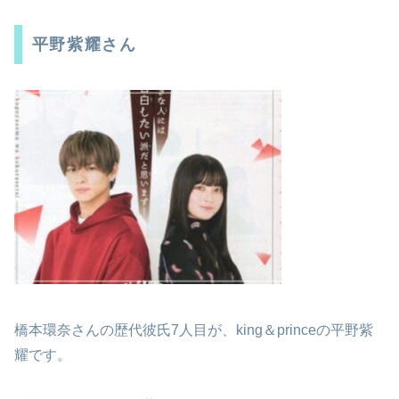
平野紫耀さん
橋本環奈さんの歴代彼氏7人目が、king＆princeの平野紫
耀です。