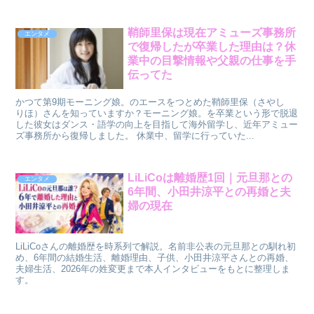
鞘師里保は現在アミューズ事務所
エンタメ
で復帰したが卒業した理由は？休
業中の目撃情報や父親の仕事を手
伝ってた
かつて第9期モーニング娘。のエースをつとめた鞘師里保（さやし
りほ）さんを知っていますか？モーニング娘。を卒業という形で脱退
した彼女はダンス・語学の向上を目指して海外留学し、近年アミュー
ズ事務所から復帰しました。 休業中、留学に行っていた...
LiLiCoは離婚歴1回｜元旦那との
エンタメ
6年間、小田井涼平との再婚と夫
婦の現在
LiLiCoさんの離婚歴を時系列で解説。名前非公表の元旦那との馴れ初
め、6年間の結婚生活、離婚理由、子供、小田井涼平さんとの再婚、
夫婦生活、2026年の姓変更まで本人インタビューをもとに整理しま
す。