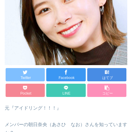
Twitter
Facebook
はてブ
Pocket
LINE
コピー
元『アイドリング！！！』
メンバーの朝日奈央（あさひ なお）さんを知っています