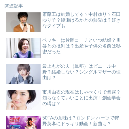
関連記事
斎藤工は結婚してる？中村ゆり？石田
ゆり子？綾瀬はるかとの熱愛は？好き
なタイプも
ベッキーは片岡コーチといつ結婚？川
谷との批判は？出産や子供の名前は秘
密だった
最上もがの夫（旦那）はピエール中
野？結婚しない？シングルマザーの理
由は？
市川由衣の現在はしゃべくりで暴露？
知らなくていいことに出演！創価学会
の噂は？
50TAの意味は？ロンドン ハーツで狩
野英孝にドッキリ動画！新曲も？