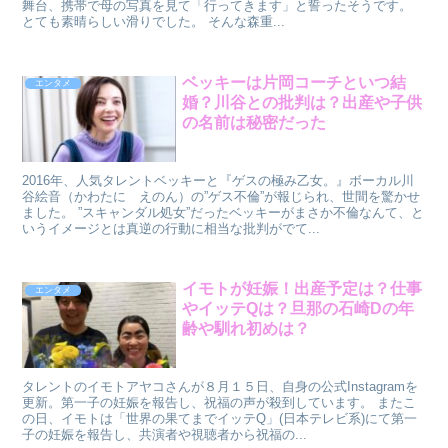
舞台、携帯で母の写真を見て「行ってきます」と誓ったそうです。
とても素晴らしい滑りでした。 そんな森重...
ベッキーは片岡コーチといつ結
エンタメ
婚？川谷との批判は？出産や子供
の名前は秘密だった
2016年、人気タレントベッキーと『ゲスの極み乙女。』ボーカル川
谷絵音（かわたに えのん）の”ゲス不倫”が報じられ、世間を驚かせ
ました。 ”スキャンダル処女”だったベッキーがまさか不倫なんて、と
いうイメージとは真逆の行動に相当な批判がでて...
イモトが妊娠！出産予定は？仕事
エンタメ
やイッテQは？旦那の石崎Dの年
齢や馴れ初めは？
タレントのイモトアヤコさんが８月１５日、自身の公式Instagramを
更新。第一子の妊娠を報告し、祝福の声が殺到しています。 またこ
の日、イモトは「世界の果てまでイッテQ」(日本テレビ系)にて第一
子の妊娠を報告し、共演者や視聴者から祝福の...