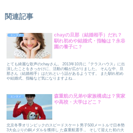
関連記事
chayの旦那（結婚相手）だれ？
エンタメ
馴れ初めや結婚式・指輪は？永谷
園の養子に？
とても綺麗な歌声のchayさん。 2013年10月に『テラスハウス』に出
演したことをきっかけに、活動の幅が広がりました。 そんな中、旦
那さん（結婚相手）はだれという話があるようです。 また馴れ初め
や結婚式、指輪など気になりますよね...
森重航の兄弟や家族構成は？実家
エンタメ
や高校・大学はどこ？
北京冬季オリンピックのスピードスケート男子500メートルで日本勢
3大会ぶりの銅メダルを獲得し た森重航選手.。 そして迎えた初の大