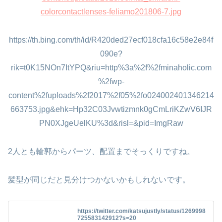
colorcontactlenses-feliamo201806-7.jpg
https://th.bing.com/th/id/R420ded27ecf018cfa16c58e2e84f
090e?
rik=t0K15NOn7ItYPQ&riu=http%3a%2f%2fminaholic.com
%2fwp-
content%2fuploads%2f2017%2f05%2fo024002401346214
663753.jpg&ehk=Hp32C03Jvwtizmnk0gCmLriKZwV6IJR
PN0XJgeUelKU%3d&risl=&pid=ImgRaw
2人とも輪郭からパーツ、配置までそっくりですね。
髪型が同じだと見分けつかないかもしれないです。
https://twitter.com/katsujustly/status/1269998
725583142912?s=20