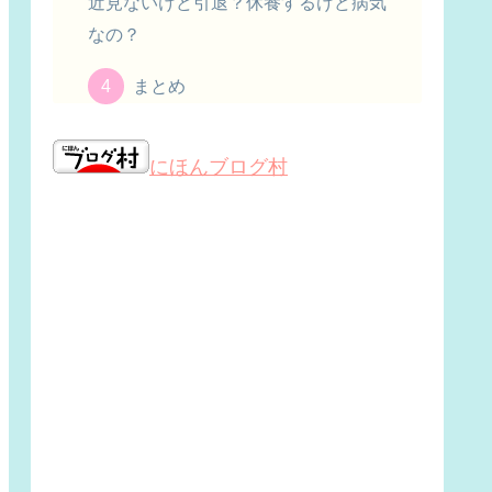
近見ないけど引退？休養するけど病気
なの？
まとめ
にほんブログ村