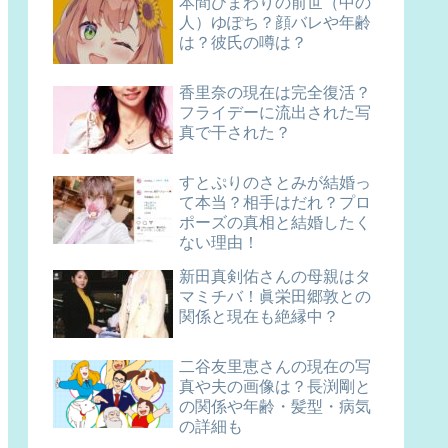
本間ひまわりの前世（中の
人）ゆぽち？顔バレや年齢
は？彼氏の噂は？
香里奈の現在は完全復活？
フライデーに流出された写
真で干された？
すとぷりのさとみが結婚っ
て本当？相手はだれ？プロ
ポーズの真相と結婚したく
ない理由！
新田真剣佑さんの母親はタ
マミチバ！眞栄田郷敦との
関係と現在も絶縁中？
二谷友里恵さんの現在の写
真や夫の画像は？長渕剛と
の関係や年齢・髪型・病気
の詳細も