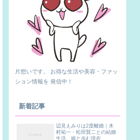
片想いです。 お得な生活や美容・ファッ
ション情報を 発信中！
新着記事
辺見えみりは2度離婚｜木
村祐一・松田賢二との結婚
生活、娘と歩む現在