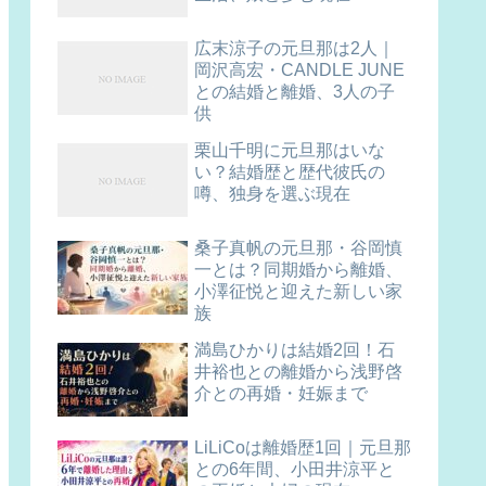
広末涼子の元旦那は2人｜
岡沢高宏・CANDLE JUNE
との結婚と離婚、3人の子
供
栗山千明に元旦那はいな
い？結婚歴と歴代彼氏の
噂、独身を選ぶ現在
桑子真帆の元旦那・谷岡慎
一とは？同期婚から離婚、
小澤征悦と迎えた新しい家
族
満島ひかりは結婚2回！石
井裕也との離婚から浅野啓
介との再婚・妊娠まで
LiLiCoは離婚歴1回｜元旦那
との6年間、小田井涼平と