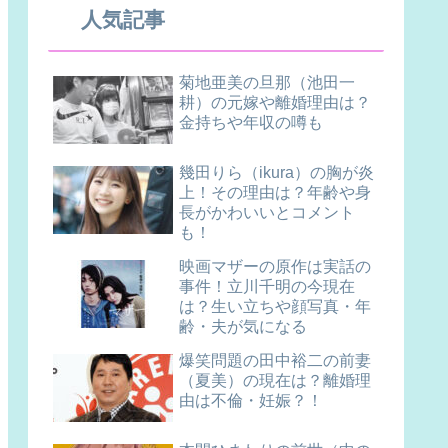
人気記事
菊地亜美の旦那（池田一
耕）の元嫁や離婚理由は？
金持ちや年収の噂も
幾田りら（ikura）の胸が炎
上！その理由は？年齢や身
長がかわいいとコメント
も！
映画マザーの原作は実話の
事件！立川千明の今現在
は？生い立ちや顔写真・年
齢・夫が気になる
爆笑問題の田中裕二の前妻
（夏美）の現在は？離婚理
由は不倫・妊娠？！