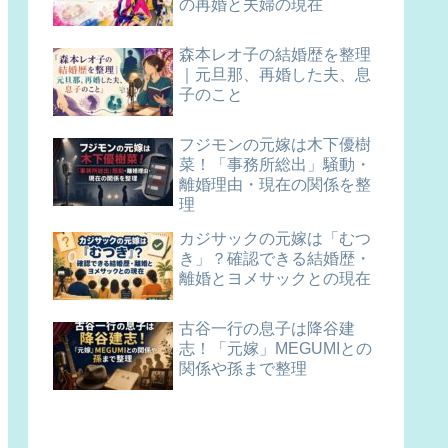
の再婚と夫婦の現在
森本レオ子の結婚歴を整理
｜元旦那、再婚した夫、息
子のこと
フジモンの元嫁は木下優樹
菜！「事務所総出」騒動・
離婚理由・現在の関係を整
理
カジサックの元嫁は「むつ
き」？確認できる結婚歴・
離婚とヨメサックとの現在
古谷一行の息子は降谷建
志！「元嫁」MEGUMIとの
関係や孫まで整理