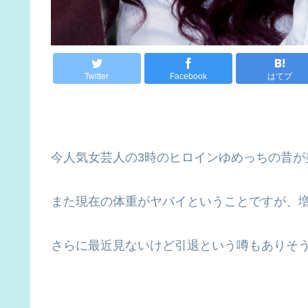
Twitter
Facebook
はてブ
今人気女芸人の3時のヒロインゆめっちの昔が
また現在の体重がヤバイということですが、
さらに最近見ないけど引退という噂もありそ