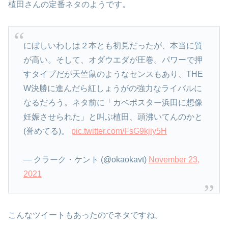
植田さんの定番ネタのようです。
にぼしいわしは２本とも初見だったが、本当に質
が高い。そして、オダウエダが圧巻。パワーで押
すタイプだが天竺鼠のようなセンスもあり、THE
W決勝に進んだら紅しょうがの強力なライバルに
なるだろう。ネタ前に「カベポスター浜田に想像
妊娠させられた」と叫ぶ植田、頭沸いてんのかと
(誉めてる)。
pic.twitter.com/FsG9kjiy5H
— クラーク・ケント (@okaokavt)
November 23,
2021
こんなツイートもあったのでネタですね。