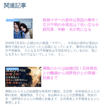
関連記事
映画マザーの原作は実話の事件！
エンタメ
立川千明の今現在は？生い立ちや
顔写真・年齢・夫が気になる
2020年7月3日に公開された映画『マザー』。 今作品の原作が実話の
事件で描かれたものだったと話題になっています。 事件の主犯は立
川千明被告。 そんな立川千明被告は今現在何をしているのか、気に
なる方もいるのではないでしょうか。 そこ...
満島ひかりは結婚2回！石井裕也
エンタメ
との離婚から浅野啓介との再婚・
妊娠まで
満島ひかりさんの結婚歴を時系列で解説。元旦那・石井裕也さんとの
馴れ初め、離婚理由、子ども、永山絢斗さんとの交際報道、現在の
夫・浅野啓介さんとの再婚と妊娠まで、公式発表と大手報道をもとに
整理します。