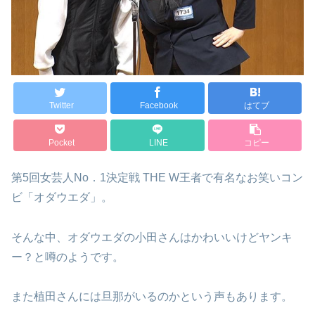
Twitter
Facebook
はてブ
Pocket
LINE
コピー
第5回女芸人No．1決定戦 THE W王者で有名なお笑いコン
ビ「オダウエダ」。
そんな中、オダウエダの小田さんはかわいいけどヤンキ
ー？と噂のようです。
また植田さんには旦那がいるのかという声もあります。