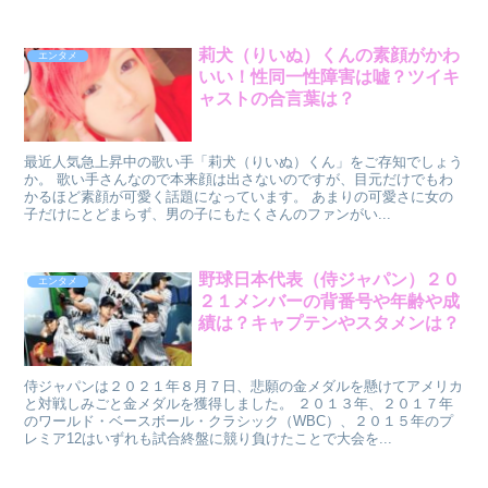
莉犬（りいぬ）くんの素顔がかわ
エンタメ
いい！性同一性障害は嘘？ツイキ
ャストの合言葉は？
最近人気急上昇中の歌い手「莉犬（りいぬ）くん」をご存知でしょう
か。 歌い手さんなので本来顔は出さないのですが、目元だけでもわ
かるほど素顔が可愛く話題になっています。 あまりの可愛さに女の
子だけにとどまらず、男の子にもたくさんのファンがい...
野球日本代表（侍ジャパン）２０
エンタメ
２１メンバーの背番号や年齢や成
績は？キャプテンやスタメンは？
侍ジャパンは２０２１年８月７日、悲願の金メダルを懸けてアメリカ
と対戦しみごと金メダルを獲得しました。 ２０１３年、２０１７年
のワールド・ベースボール・クラシック（WBC）、２０１５年のプ
レミア12はいずれも試合終盤に競り負けたことで大会を...