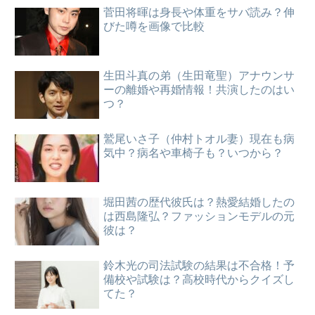
菅田将暉は身長や体重をサバ読み？伸
びた噂を画像で比較
生田斗真の弟（生田竜聖）アナウンサ
ーの離婚や再婚情報！共演したのはい
つ？
鷲尾いさ子（仲村トオル妻）現在も病
気中？病名や車椅子も？いつから？
堀田茜の歴代彼氏は？熱愛結婚したの
は西島隆弘？ファッションモデルの元
彼は？
鈴木光の司法試験の結果は不合格！予
備校や試験は？高校時代からクイズし
てた？