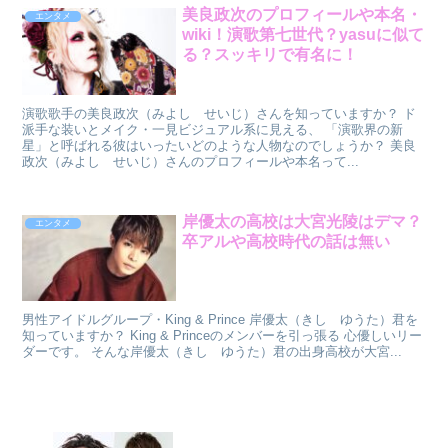
美良政次のプロフィールや本名・
エンタメ
wiki！演歌第七世代？yasuに似て
る？スッキリで有名に！
演歌歌手の美良政次（みよし せいじ）さんを知っていますか？ ド
派手な装いとメイク・一見ビジュアル系に見える、 「演歌界の新
星」と呼ばれる彼はいったいどのような人物なのでしょうか？ 美良
政次（みよし せいじ）さんのプロフィールや本名って...
岸優太の高校は大宮光陵はデマ？
エンタメ
卒アルや高校時代の話は無い
男性アイドルグループ・King & Prince 岸優太（きし ゆうた）君を
知っていますか？ King & Princeのメンバーを引っ張る 心優しいリー
ダーです。 そんな岸優太（きし ゆうた）君の出身高校が大宮...