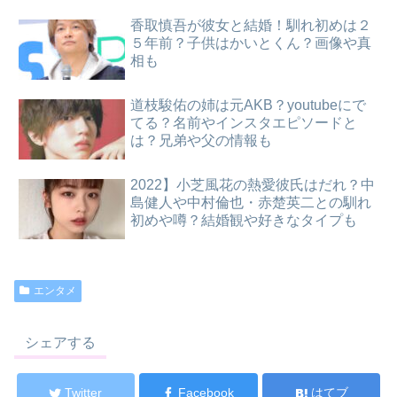
香取慎吾が彼女と結婚！馴れ初めは２
５年前？子供はかいとくん？画像や真
相も
道枝駿佑の姉は元AKB？youtubeにで
てる？名前やインスタエピソードと
は？兄弟や父の情報も
2022】小芝風花の熱愛彼氏はだれ？中
島健人や中村倫也・赤楚英二との馴れ
初めや噂？結婚観や好きなタイプも
エンタメ
シェアする
Twitter
Facebook
はてブ