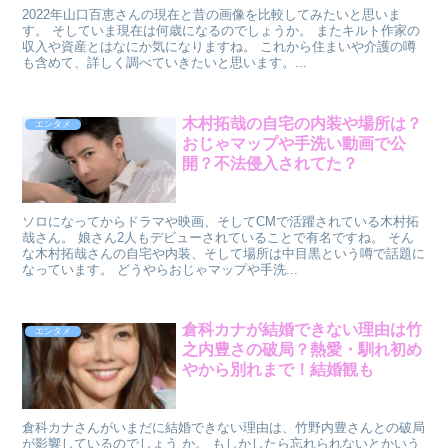
2022年山口百恵さんの現在と昔の画像を比較してみたいと思いま
す。 そしていま現在は何歳になるのでしょうか。 またキルト作家の
収入や資産とはなにか気になりますね。 これから住まいや介護の噂
も含めて、詳しく調べていきたいと思います。...
木村拓哉の自宅の内装や場所は？
エンタメ
おじゃマップや手洗い動画で公
開？不法侵入されてた？
ソロになってからドラマや映画、そしてCMで活躍されている木村拓
哉さん。 娘さん2人もデビューされていることで有名ですね。 そん
な木村拓哉さんの自宅や内装、そして場所は中目黒という噂で話題に
なっています。 どうやらおじゃマップや手洗...
倉科カナが結婚できない理由は竹
エンタメ
之内豊さの破局？熱愛・馴れ初め
やから別れまで！結婚観も
倉科カナさんがいまだに結婚できない理由は、竹野内豊さんとの破局
が影響しているのでしょう か。 もしかしたら忘れられないとかいう