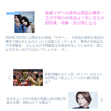
映画マザーの原作は実話の事件！
エンタメ
立川千明の今現在は？生い立ちや
顔写真・年齢・夫が気になる
2020年7月3日に公開された映画『マザー』。 今作品の原作が実話の
事件で描かれたものだったと話題になっています。 事件の主犯は立
川千明被告。 そんな立川千明被告は今現在何をしているのか、気に
なる方もいるのではないでしょうか。 そこ...
木村沙織のカフェ32（サニー）の口コミ
や評判は？炎上した？コロナ禍の現在
は？
氷川きよしが4０年前の母親と幼少期の写
真を公開。病気なの？父親は？