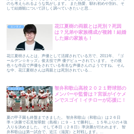
のも考えられるような気がします。 また熱愛、馴れ初めや別れ、そ
して結婚観について詳しく調べていきたいと思...
花江夏樹の両親とは死別？死因
エンタメ
は？兄弟や家族構成が複雑！結婚
した嫁の家族も！
花江夏樹さんとは、声優として活躍されている方で、2011年、『ゴ
ールデン☆キッズ』俊太役で声 優デビューされています。 その後
色々な作品で声優をされている有名な声優さんのようですね。 そん
な中、花江夏樹さんは両親とは死別されている...
智弁和歌山高校２０２１野球部の
エンタメ
メンバーや監督は？宮坂がイケメ
ンでスゴイ！イチローが応援に！
夏の甲子園も終盤まできました。 智弁和歌山（和歌山）は２６日
準々決勝で石見智翠館（島根）に９－１で勝利し、１５年ぶりの４強
入りを決めました。 そして本日（２８日）準決勝が行われます。 智
弁和歌山は第一試合で、近江（滋賀）と対戦します。...