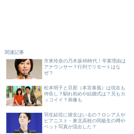
関連記事
市來玲奈の乃木坂46時代！卒業理由は
アナウンサー？行列でリモートはな
ぜ？
松本明子と旦那（本宮泰風）は現在も
仲良し？馴れ初めや結婚式は？兄もカ
ッコイイ？画像も
羽生結弦に彼女はいるの？ロシア人や
ピアニスト・東北高校の同級生の噂や
ベット写真が流出した？