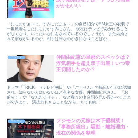
がかわいい
「にしおかぁ～っ、すみこだよぉ～」の自己紹介でSM女王の衣装で
一世風靡をしたにしおかすみこさん。 現在はテレビでみかけること
がなくなり、いったいなにをされているのでしょうか。 また結婚さ
れて家族がいるのか、相手は誰なのかきになりことばか...
仲間由紀恵の旦那のスペックは？
エンタメ
浮気相手を超え双子出産！いつ帝
王切開したのか？
ドラマ『TRICK』（テレビ朝日）や『ごくせん』で幅広い年代に認知
され、知らない人はいないほど有名な女優、仲間由紀恵さん。 「お
前ら！」や「なんだそりゃ」、など数々の名台詞を思い浮かべること
ができます。 演技力もさることながら、とても綺...
フジモンの元嫁は木下優樹菜！
エンタメ
「事務所総出」騒動・離婚理由・
現在の関係を整理