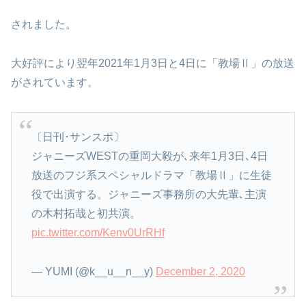
されました。
大好評により翌年2021年1月3日と4日に「教場Ⅱ」の放送
がされています。
〔日刊･サンスポ〕
ジャニーズWESTの重岡大毅が､来年1月3日､4日
放送のフジ系スペシャルドラマ「教場Ⅱ」に生徒
役で出演する。ジャニーズ事務所の大先輩､主演
の木村拓哉と初共演。
pic.twitter.com/Kenv0UrRHf
— YUMI (@k__u__n__y)
December 2, 2020