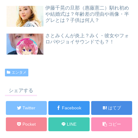
伊藤千晃の旦那（惠藤憲二）馴れ初め
や結婚式は？年齢差の理由や画像・半
グレとは？子供は何人？
さとみくんが炎上？みく・彼女やフォ
ロパやジョイサウンドでも？！
エンタメ
シェアする
Twitter
Facebook
はてブ
Pocket
LINE
コピー