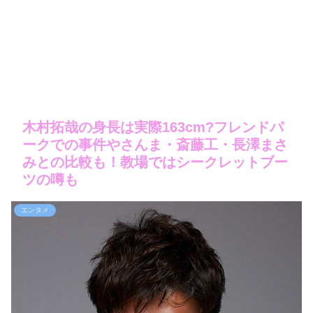
木村拓哉の身長は実際163cm?フレンドパ
ークでの事件やさんま・斎藤工・長澤まさ
みとの比較も！教場ではシークレットブー
ツの噂も
エンタメ