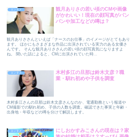
観月ありさの若い頃のCMや画像
エンタメ
がかわいい！現在の顔写真がパン
パンや加工などの噂は？
観月ありささんといえば「ナースのお仕事」のイメージがとてもあり
ます。 ほかにもさまざまな作品に出演されている実力のある女優さ
んです。 そんな観月ありささんの若い頃の顔写真気になりますよ
ね。 聞いた話によると、CMに出演されていた時...
木村多江の旦那は鈴木文彦？職
エンタメ
業・馴れ初めや子供を調査
木村多江さんの旦那は鈴木文彦さんなのか、電通勤務という報道や
CM撮影での馴れ初め、子供の人数を調査。確認できた事実と年齢・
出身地・年収などの噂を分けて解説します。
にしおかすみこさんの現在は？家
エンタメ
族や結婚は相手は？すっぴん画像