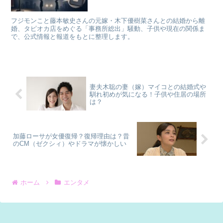
フジモンこと藤本敏史さんの元嫁・木下優樹菜さんとの結婚から離
婚、タピオカ店をめぐる「事務所総出」騒動、子供や現在の関係ま
で、公式情報と報道をもとに整理します。
妻夫木聡の妻（嫁）マイコとの結婚式や
馴れ初めが気になる！子供や住居の場所
は？
加藤ローサが女優復帰？復帰理由は？昔
のCM（ゼクシィ）やドラマが懐かしい
ホーム
エンタメ