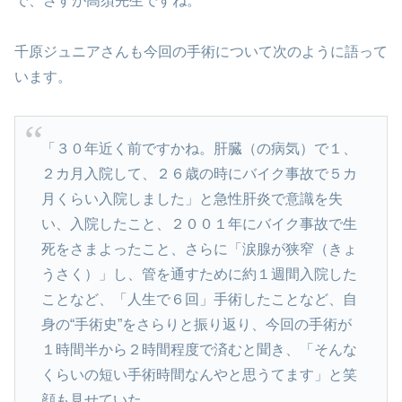
で、さすが高須先生ですね。
千原ジュニアさんも今回の手術について次のように語って
います。
「３０年近く前ですかね。肝臓（の病気）で１、
２カ月入院して、２６歳の時にバイク事故で５カ
月くらい入院しました」と急性肝炎で意識を失
い、入院したこと、２００１年にバイク事故で生
死をさまよったこと、さらに「涙腺が狭窄（きょ
うさく）」し、管を通すために約１週間入院した
ことなど、「人生で６回」手術したことなど、自
身の“手術史”をさらりと振り返り、今回の手術が
１時間半から２時間程度で済むと聞き、「そんな
くらいの短い手術時間なんやと思うてます」と笑
顔も見せていた。