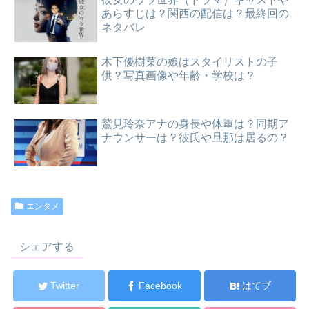
あらすじは？関西の配信は？最終回の
ネタバレ
木下優樹菜の娘はスタイリストの子
供？写真画像や年齢・学校は？
鷲見玲奈アナの身長や体重は？同期ア
ナウンサーは？彼氏や旦那は居るの？
エンタメ
シェアする
Twitter
Facebook
はてブ