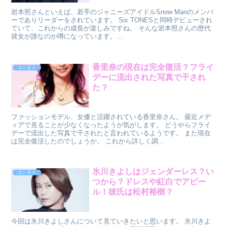
岩本照さんといえば、若手のジャニーズアイドルSnow Manのメンバ
ーでありリーダーをされています。 Six TONESと同時デビューされ
ていて、これからの成長が楽しみですね。 そんな岩本照さんの歴代
彼女が誰なのか噂になっています。...
香里奈の現在は完全復活？フライ
エンタメ
デーに流出された写真で干され
た？
ファッションモデル、女優と活躍されている香里奈さん。 最近メデ
ィアで見ることが少なくなったようが気がします。 どうやらフライ
デーで流出した写真で干されたと言われているようです。 また現在
は完全復活したのでしょうか。 これから詳しく調...
氷川きよしはジェンダーレス？い
エンタメ
つから？ドレスや紅白でアピー
ル！彼氏は松村裕樹？
今回は氷川きよしさんについて見ていきたいと思います。 氷川きよ