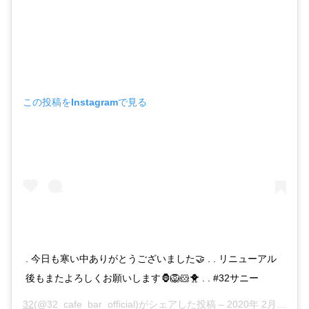
この投稿をInstagramで見る
. 今日も寒い中ありがとうございました🤝 . . リニューアル
後もまたよろしくお願いします🦍🦁🐹🐥 . . #32サニー
32
(@32_cafe_bar_official)がシェアした投稿 –
2020年 2月月9日午前1時50分PST