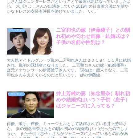
しさんはジェンダーレスだということで最近話題になっていましたよ
ね。 氷川きよしさんが出演をしていた2019年の紅白歌合戦にて華や
かなドレスの衣装も注目を浴びていました。 い...
二宮和也の嫁（伊藤綾子）との馴
エンタメ
れ初めや匂わせ画像・結婚式は？
子供の名前や性別は？
大人気アイドルグループ嵐の二宮和也さんは２０１９年１１月に結婚
され、嵐初の既婚者となりました。 二宮和也さんの嫁（結婚相手）
は元アナウンサーの伊藤綾子さんです。 現在は一般人となり、二宮
和也さんを支えているのだと思います。 嫁の伊藤綾...
井上芳雄の妻（知念里奈）馴れ初
エンタメ
めや結婚式はいつ？子供（息子）
はジャニーズに入ってる？
俳優、歌手、声優、ミュージカルとして活躍されている井上芳雄さ
ん。 妻の知念里奈さんとの馴れ初めや結婚式はいつだったのでしょ
うか。 また子供（息子）さんがジャニーズに入っているとの話があ