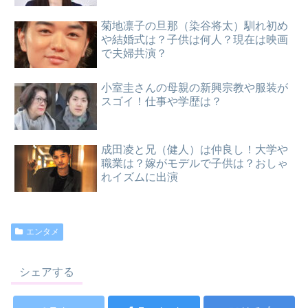
菊地凛子の旦那（染谷将太）馴れ初め
や結婚式は？子供は何人？現在は映画
で夫婦共演？
小室圭さんの母親の新興宗教や服装が
スゴイ！仕事や学歴は？
成田凌と兄（健人）は仲良し！大学や
職業は？嫁がモデルで子供は？おしゃ
れイズムに出演
エンタメ
シェアする