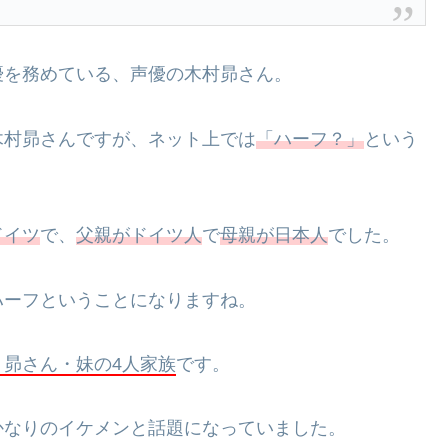
優を務めている、声優の木村昴さん。
木村昴さんですが、ネット上では
「ハーフ？」
という
ドイツ
で、
父親がドイツ人
で
母親が日本人
でした。
ハーフということになりますね。
・昴さん・妹の4人家族
です。
かなりのイケメンと話題になっていました。