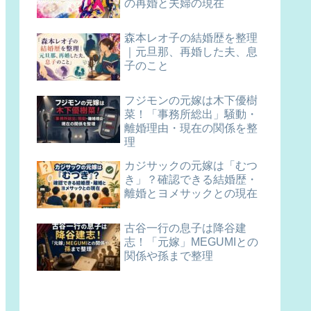
の再婚と夫婦の現在
森本レオ子の結婚歴を整理
｜元旦那、再婚した夫、息
子のこと
フジモンの元嫁は木下優樹
菜！「事務所総出」騒動・
離婚理由・現在の関係を整
理
カジサックの元嫁は「むつ
き」？確認できる結婚歴・
離婚とヨメサックとの現在
古谷一行の息子は降谷建
志！「元嫁」MEGUMIとの
関係や孫まで整理