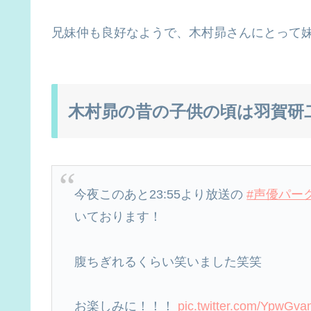
兄妹仲も良好なようで、木村昴さんにとって
木村昴の昔の子供の頃は羽賀研
今夜このあと23:55より放送の
#声優パー
いております！
腹ちぎれるくらい笑いました笑笑
お楽しみに！！！
pic.twitter.com/YpwGv