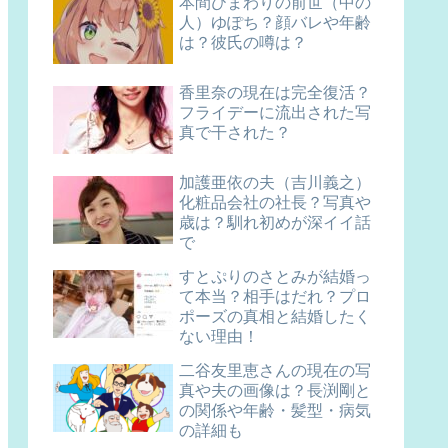
本間ひまわりの前世（中の
人）ゆぽち？顔バレや年齢
は？彼氏の噂は？
香里奈の現在は完全復活？
フライデーに流出された写
真で干された？
加護亜依の夫（吉川義之）
化粧品会社の社長？写真や
歳は？馴れ初めが深イイ話
で
すとぷりのさとみが結婚っ
て本当？相手はだれ？プロ
ポーズの真相と結婚したく
ない理由！
二谷友里恵さんの現在の写
真や夫の画像は？長渕剛と
の関係や年齢・髪型・病気
の詳細も