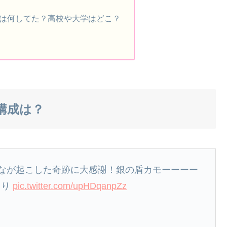
は何してた？高校や大学はどこ？
構成は？
んなが起こした奇跡に大感謝！銀の盾カモーーーー
より
pic.twitter.com/upHDqanpZz