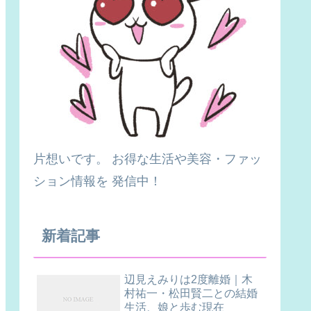
片想いです。 お得な生活や美容・ファッ
ション情報を 発信中！
新着記事
辺見えみりは2度離婚｜木
村祐一・松田賢二との結婚
生活、娘と歩む現在