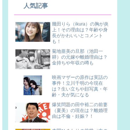
人気記事
幾田りら（ikura）の胸が炎
上！その理由は？年齢や身
長がかわいいとコメント
も！
菊地亜美の旦那（池田一
耕）の元嫁や離婚理由は？
金持ちや年収の噂も
映画マザーの原作は実話の
事件！立川千明の今現在
は？生い立ちや顔写真・年
齢・夫が気になる
爆笑問題の田中裕二の前妻
（夏美）の現在は？離婚理
由は不倫・妊娠？！