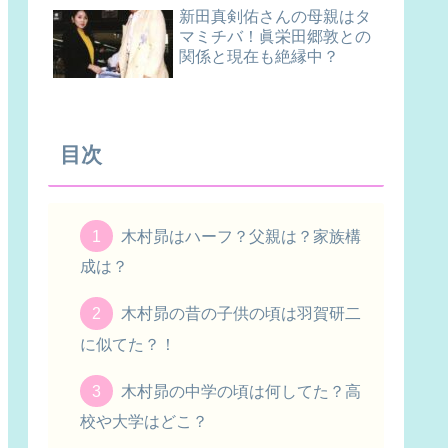
新田真剣佑さんの母親はタ
マミチバ！眞栄田郷敦との
関係と現在も絶縁中？
目次
木村昴はハーフ？父親は？家族構
成は？
木村昴の昔の子供の頃は羽賀研二
に似てた？！
木村昴の中学の頃は何してた？高
校や大学はどこ？