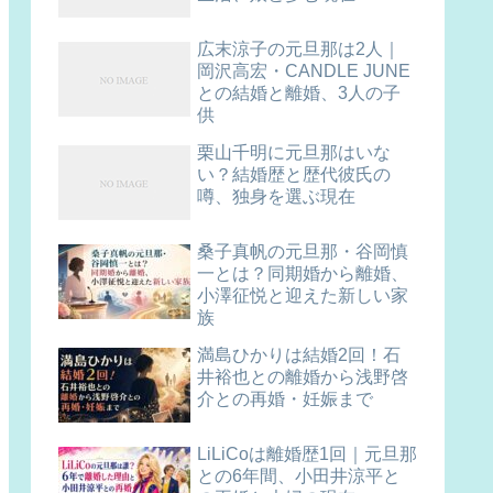
広末涼子の元旦那は2人｜
岡沢高宏・CANDLE JUNE
との結婚と離婚、3人の子
供
栗山千明に元旦那はいな
い？結婚歴と歴代彼氏の
噂、独身を選ぶ現在
桑子真帆の元旦那・谷岡慎
一とは？同期婚から離婚、
小澤征悦と迎えた新しい家
族
満島ひかりは結婚2回！石
井裕也との離婚から浅野啓
介との再婚・妊娠まで
LiLiCoは離婚歴1回｜元旦那
との6年間、小田井涼平と