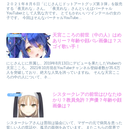
２０２１年８月６日「にじさんじドットアートグッズ第３弾」を販売
する「夜見れな」さん。 「夜見れな」さんといえばバーチャル
YouTuberとして人気な方です。 とてもかわいいツインテールの女の
子です。 今回はそんなバーチャルYouTube...
天宮こころの前世（中の人）はめ
VTuber
ありー？年齢や顔バレ画像は？ス
ゴイ歌い手！
にじさんじに所属し、2019年8月13日にデビューを果たしたVtuberの
天宮こころ。 2021年10月現在YouTubeチャンネル登録者数が35.6万
人を突破しており、絶大な人気を誇っていますね。 そんな天宮ここ
ろの中の人について、ネ...
シスタークレアの前世はひなたゆ
VTuber
かり？教員免許？声優？年齢や顔
画像は？
シスタークレアさんは普段は協会にいて、マザーの元で病気を患った
貧しい人の世話や、孤児の面倒をみています。 またこちらの世界で