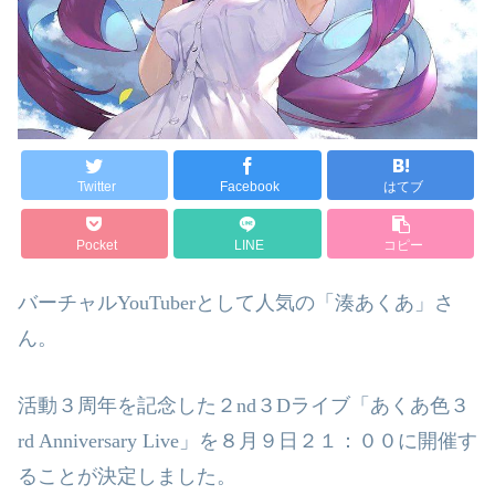
Twitter
Facebook
はてブ
Pocket
LINE
コピー
バーチャル
YouTuber
として人気の「湊あくあ」さ
ん。
活動３周年を記念した２
nd
３
D
ライブ「あくあ色３
rd Anniversary Live
」を８月９日２１：００に開催す
ることが決定しました。