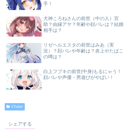
手！
犬神ころねさんの前世（中の人）宮
助？由縁アヤ？年齢や顔バレは？結婚
相手は？
リゼヘルエスタの前世はみあ（実
況）？顔バレや年齢は？炎上やたばこ
の噂は？
白上フブキの前世(中身)もるにゃう！
顔バレや声優・男遊びがやばい！
VTuber
シェアする