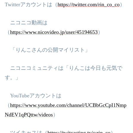
Twitter
アカウントは（
https://twitter.com/rin_co_co
）
ニコニコ動画は
（
https://www.nicovideo.jp/user/45194653
）
「りんこさんの公開マイリスト」
ニコニコミュニティは「りんこは今日も元気で
す。」
YouTube
アカウントは
（
https://www.youtube.com/channel/UCBbGcCpI1Nmp
NdEV1qPQttw/videos
）
ツイキャスは（
https://twitcasting.tv/c:rin_co
）