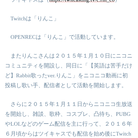
Twitch
は「りんこ」
OPENREC
は「りんこ」で活動しています。
またりんこさんは２０１５年１月１０日にニコニ
コミュニティを開設し、同日
に「【英語は苦手だけ
ど】
Rabbit
歌った
ver.
りんこ」をニコニコ動画に初
投
稿し歌い手、配信者として活動を開始します。
さらに２０１５年１月１１日からニコニコ生放送
を開始し、雑談、歌枠、コス
プレ、凸待ち、
PUBG
や
LOL
などのゲーム配信を主に行って、２０１６年
６月頃
からはツイキャスでも配信を始め後に
Twitch