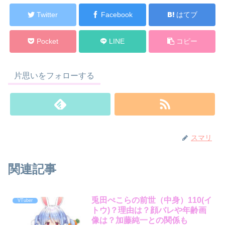
Twitter
Facebook
はてブ
Pocket
LINE
コピー
片思いをフォローする
スマリ
関連記事
兎田ぺこらの前世（中身）110(イ
VTuber
トウ)？理由は？顔バレや年齢画
像は？加藤純一との関係も