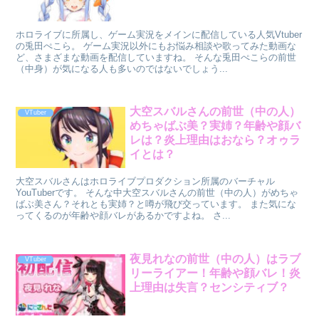
ホロライブに所属し、ゲーム実況をメインに配信している人気Vtuber
の兎田ぺこら。 ゲーム実況以外にもお悩み相談や歌ってみた動画な
ど、さまざまな動画を配信していますね。 そんな兎田ぺこらの前世
（中身）が気になる人も多いのではないでしょう...
大空スバルさんの前世（中の人）
VTuber
めちゃばぶ美？実姉？年齢や顔バ
レは？炎上理由はおなら？オゥラ
イとは？
大空スバルさんはホロライブプロダクション所属のバーチャル
YouTuberです。 そんな中大空スバルさんの前世（中の人）がめちゃ
ばぶ美さん？それとも実姉？と噂が飛び交っています。 また気にな
ってくるのが年齢や顔バレがあるかですよね。 さ...
夜見れなの前世（中の人）はラブ
VTuber
リーライアー！年齢や顔バレ！炎
上理由は失言？センシティブ？