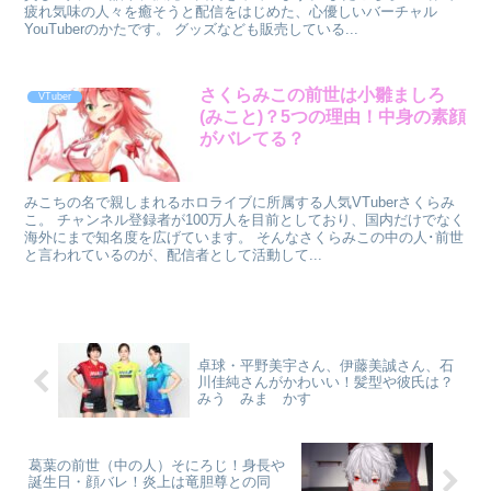
疲れ気味の人々を癒そうと配信をはじめた、心優しいバーチャル
YouTuberのかたです。 グッズなども販売している...
さくらみこの前世は小雛ましろ
VTuber
(みこと)？5つの理由！中身の素顔
がバレてる？
みこちの名で親しまれるホロライブに所属する人気VTuberさくらみ
こ。 チャンネル登録者が100万人を目前としており、国内だけでなく
海外にまで知名度を広げています。 そんなさくらみこの中の人･前世
と言われているのが、配信者として活動して...
卓球・平野美宇さん、伊藤美誠さん、石
川佳純さんがかわいい！髪型や彼氏は？
みう みま かす
葛葉の前世（中の人）そにろじ！身長や
誕生日・顔バレ！炎上は竜胆尊との同