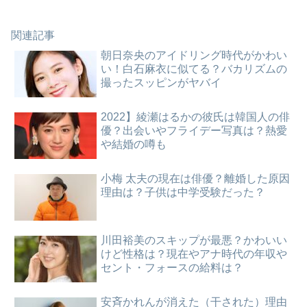
関連記事
朝日奈央のアイドリング時代がかわい
い！白石麻衣に似てる？バカリズムの
撮ったスッピンがヤバイ
2022】綾瀬はるかの彼氏は韓国人の俳
優？出会いやフライデー写真は？熱愛
や結婚の噂も
小梅 太夫の現在は俳優？離婚した原因
理由は？子供は中学受験だった？
川田裕美のスキップが最悪？かわいい
けど性格は？現在やアナ時代の年収や
セント・フォースの給料は？
安斉かれんが消えた（干された）理由