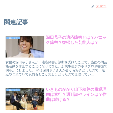
スマユ
関連記事
深田恭子の適応障害とは？パニッ
エンタメ
ク障害？復帰した芸能人は？
女優の深田恭子さんが、適応障害と診断を受けたことで、当面の間芸
能活動を休止することになりまひた。所属事務所のホリプロざ書面で
明らかにしました。 私は深田恭子さんが昔から好きだったので、最
近やつれていて表情もどこか悲しげだったので無理してい...
いきものがかり山下穂尊の脱退理
エンタメ
由は素行？週刊誌やラインは？作
曲は続ける？