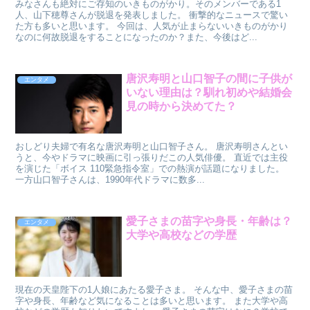
みなさんも絶対にご存知のいきものがかり。そのメンバーである1
人、山下穂尊さんが脱退を発表しました。 衝撃的なニュースで驚い
た方も多いと思います。 今回は、人気が止まらないいきものがかり
なのに何故脱退をすることになったのか？また、今後はど...
唐沢寿明と山口智子の間に子供が
エンタメ
いない理由は？馴れ初めや結婚会
見の時から決めてた？
おしどり夫婦で有名な唐沢寿明と山口智子さん。 唐沢寿明さんとい
うと、今やドラマに映画に引っ張りだこの人気俳優。 直近では主役
を演じた「ボイス 110緊急指令室」での熱演が話題になりました。
一方山口智子さんは、1990年代ドラマに数多...
愛子さまの苗字や身長・年齢は？
エンタメ
大学や高校などの学歴
現在の天皇陛下の1人娘にあたる愛子さま。 そんな中、愛子さまの苗
字や身長、年齢など気になることは多いと思います。 また大学や高