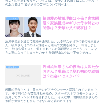
校などの学歴も知りたいですよね。 愛子さまの苗字はなに？学校で
のあだ名は？ 愛子さまの苗字について調べまし...
福原愛の離婚理由は不倫？家族問
エンタメ
題？家族構成やギリの母や姉との
関係は？実母や父の現在は？
所属事務所を通じて離婚を発表した、元卓球女子日本代表の福原愛さ
ん。福原さんは夫の江宏傑さんと連名で文書を発表し、報告しまし
た。 泣き虫愛ちゃんで親しまれていた福原愛さんがどうしてこのよ
うな事になってしまったのか？ 離婚理由はやはり不倫？それ...
岩田絵里奈さんの彼氏は大沢たか
エンタメ
おさん？現在は？馴れ初めや結婚
は？出会いはスタバ？
岩田絵里奈さんは、日本テレビアナウンサーと活躍されている方で
す。 中学時代から芸能活動を始め、スターダストプロモーションに
所属してタレント活動をされました。 そんな中、岩田絵里奈さんの
彼氏が大沢たかおさんではないかと言われてます...