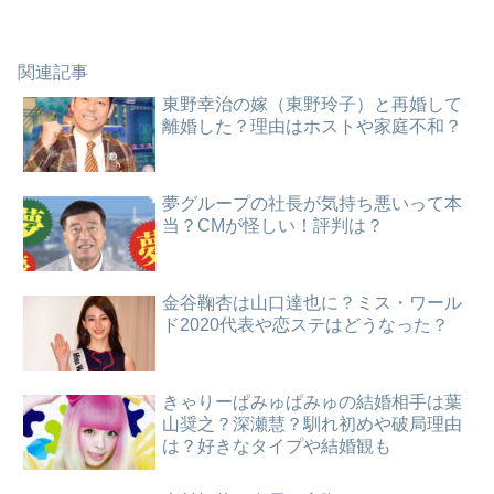
関連記事
東野幸治の嫁（東野玲子）と再婚して
離婚した？理由はホストや家庭不和？
夢グループの社長が気持ち悪いって本
当？CMが怪しい！評判は？
金谷鞠杏は山口達也に？ミス・ワール
ド2020代表や恋ステはどうなった？
きゃりーぱみゅぱみゅの結婚相手は葉
山奨之？深瀬慧？馴れ初めや破局理由
は？好きなタイプや結婚観も