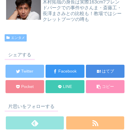
木村拓哉の身長は実際163cm?フレン
ドパークでの事件やさんま・斎藤工・
長澤まさみとの比較も！教場ではシー
クレットブーツの噂も
エンタメ
シェアする
Twitter
Facebook
はてブ
Pocket
LINE
コピー
片思いをフォローする