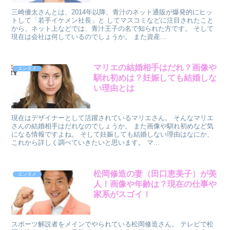
三崎優太さんとは、2014年以降、青汁のネット通販が爆発的にヒッ
トして「若手イケメン社長」と してマスコミなどに注目されたこと
から、ネット上などでは、青汁王子の名で知られた方です。 そして
現在は会社は何しているのでしょうか。 また資産...
マリエの結婚相手はだれ？画像や
エンタメ
馴れ初めは？妊娠しても結婚しな
い理由とは
現在はデザイナーとして活躍されているマリエさん。 そんなマリエ
さんの結婚相手はだれなのでしょうか。 また画像や馴れ初めなど気
になる情報ですよね。 そして妊娠しても結婚しない理由はなにか、
これから詳しく調べていきたいと思います。 マ...
松岡修造の妻（田口恵美子）が美
エンタメ
人！画像や年齢は？現在の仕事や
家系がスゴイ！
スポーツ解説者をメインでやられている松岡修造さん。 テレビで松