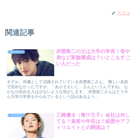
スマユ
関連記事
赤楚衛二の父は大学の学長！母や
エンタメ
弟など家族構成は？いとこもすご
い人だった
モデル、俳優として活躍されていている赤楚衛二さん。 難しい名前
で読めなかったですが、「あかそえいじ」さんというんですね。 な
かなか読める人は少ないような気がします。 赤楚衛二さんはどうや
ら大学の学長をやられているという話があるよう...
三崎優太（青汁王子）会社は何し
エンタメ
てる？資産や年収は？経歴やアフ
ィリエイトとの関係は？