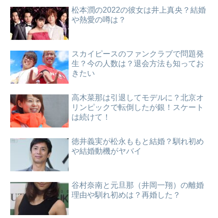
松本潤の2022の彼女は井上真央？結婚
や熱愛の噂は？
スカイピースのファンクラブで問題発
生？今の人数は？退会方法も知ってお
きたい
高木菜那は引退してモデルに？北京オ
リンピックで転倒したが銀！スケート
は続けて！
徳井義実が松永ももと結婚？馴れ初め
や結婚動機がヤバイ
谷村奈南と元旦那（井岡一翔）の離婚
理由や馴れ初めは？再婚した？