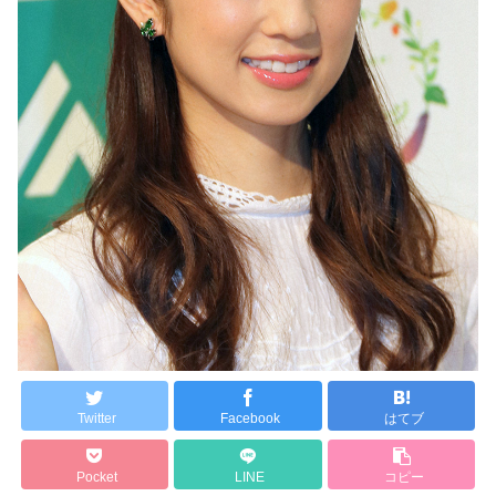
Twitter
Facebook
はてブ
Pocket
LINE
コピー