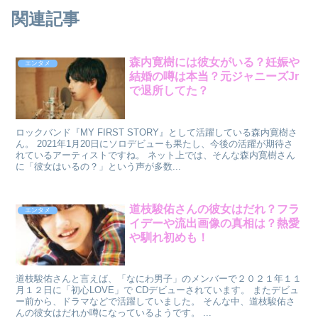
関連記事
森内寛樹には彼女がいる？妊娠や
エンタメ
結婚の噂は本当？元ジャニーズJr
で退所してた？
ロックバンド『MY FIRST STORY』として活躍している森内寛樹さ
ん。 2021年1月20日にソロデビューも果たし、今後の活躍が期待さ
れているアーティストですね。 ネット上では、そんな森内寛樹さん
に「彼女はいるの？」という声が多数...
道枝駿佑さんの彼女はだれ？フラ
エンタメ
イデーや流出画像の真相は？熱愛
や馴れ初めも！
道枝駿佑さんと言えば、「なにわ男子」のメンバーで２０２１年１１
月１２日に「初心LOVE」で CDデビューされています。 またデビュ
ー前から、ドラマなどで活躍していました。 そんな中、道枝駿佑さ
んの彼女はだれか噂になっているようです。 ...