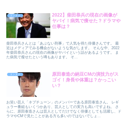
2022】柴田恭兵の現在の画像が
エンタメ
ヤバイ！病気で痩せた？ドラマや
仕事は？
柴田恭兵さんとは「あぶない刑事」で人気を得た俳優さんです。 最
近はメディアでみる機会がないような気がします。 そんな中、2022
年柴田恭兵さんの現在の画像がヤバイという話があるようです。 ま
た病気で瘦せたという噂もあります。 そ...
原田泰造の納豆CMの演技力がス
エンタメ
ゴイ！身長や体重は？かっこい
い？
お笑い芸人「ネプチューン」のメンバーである原田泰造さん。 レギ
ュラー番組もいくつかあり、芸人としての実力も高いですよね。 さ
らに、原田泰造さんは芸人としてだけでなく俳優としても活躍し、ド
ラマやCMで見たことがある方も多いのではないでしょ...