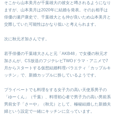
そこから山本美月が千葉雄大の彼女と噂されるようになり
ますが、山本美月は2020年に結婚を発表。そのお相手は
俳優の瀬戸康史で、千葉雄大とも仲が良いため山本美月と
交際していた可能性はかなり低いと考えられます。
次に秋元才加さんです。
若手俳優の千葉雄大さんと元「AKB48」で女優の秋元才
加さんが、CS放送のフジテレビTWOドラマ・アニメで7
月からスタートする仮想結婚料理バラエティ「カップルキ
ッチン」で、新婚カップルに扮しているようです。
プライベートでも料理をする女子力の高い天使系男子の
「ゆーくん」（千葉）、料理初心者で男子力の高い男前系
男前女子「さーや」（秋元）として、極秘結婚した新婚夫
婦という設定で一緒にキッチンに立っています。