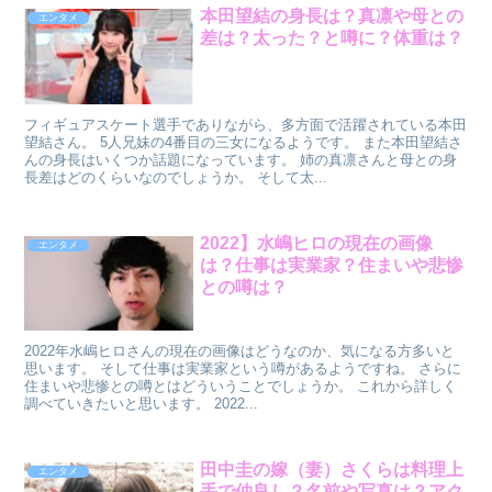
本田望結の身長は？真凛や母との
エンタメ
差は？太った？と噂に？体重は？
フィギュアスケート選手でありながら、多方面で活躍されている本田
望結さん。 5人兄妹の4番目の三女になるようです。 また本田望結さ
んの身長はいくつか話題になっています。 姉の真凛さんと母との身
長差はどのくらいなのでしょうか。 そして太...
2022】水嶋ヒロの現在の画像
エンタメ
は？仕事は実業家？住まいや悲惨
との噂は？
2022年水嶋ヒロさんの現在の画像はどうなのか、気になる方多いと
思います。 そして仕事は実業家という噂があるようですね。 さらに
住まいや悲惨との噂とはどういうことでしょうか。 これから詳しく
調べていきたいと思います。 2022...
田中圭の嫁（妻）さくらは料理上
エンタメ
手で仲良し？名前や写真は？アク