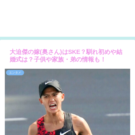
大迫傑の嫁(奥さん)はSKE？馴れ初めや結
婚式は？子供や家族・弟の情報も！
エンタメ