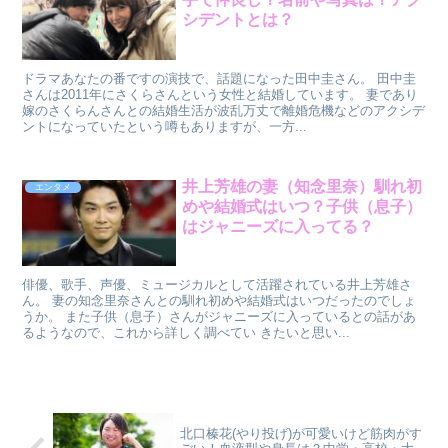
シデントとは？
ドラマあなたの番ですの演技で、話題になった田中圭さん。 田中圭
さんは2011年にさくらさんという女性と結婚しています。 妻であり
嫁のさくらんさんとの結婚生活が波乱万丈で離婚危機などのアクシデ
ントになっていたという噂もありますが、一方...
井上芳雄の妻（知念里奈）馴れ初
エンタメ
めや結婚式はいつ？子供（息子）
はジャニーズに入ってる？
俳優、歌手、声優、ミュージカルとして活躍されている井上芳雄さ
ん。 妻の知念里奈さんとの馴れ初めや結婚式はいつだったのでしょ
うか。 また子供（息子）さんがジャニーズに入っているとの話があ
るようなので、これから詳しく調べてい きたいと思い...
北口榛花(やり投げ)が可愛いけど筋肉がす