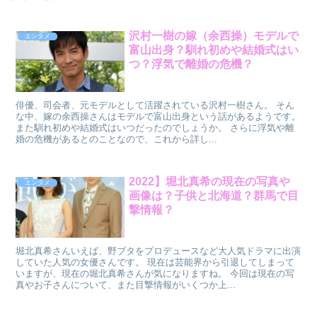
沢村一樹の嫁（余西操）モデルで
エンタメ
富山出身？馴れ初めや結婚式はい
つ？浮気で離婚の危機？
俳優、司会者、元モデルとして活躍されている沢村一樹さん。 そん
な中、嫁の余西操さんはモデルで富山出身という話があるようです。
また馴れ初めや結婚式はいつだったのでしょうか。 さらに浮気や離
婚の危機があるとのことなので、これから詳し...
2022】堀北真希の現在の写真や
エンタメ
画像は？子供と北海道？群馬で目
撃情報？
堀北真希さんいえば、野ブタをプロデュースなど大人気ドラマに出演
していた人気の女優さんです。 現在は芸能界から引退してしまって
いますが、現在の堀北真希さんが気になりますね。 今回は現在の写
真やお子さんについて、また目撃情報がいくつか上...