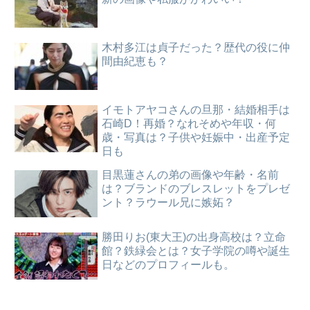
木村多江は貞子だった？歴代の役に仲
間由紀恵も？
イモトアヤコさんの旦那・結婚相手は
石崎D！再婚？なれそめや年収・何
歳・写真は？子供や妊娠中・出産予定
日も
目黒蓮さんの弟の画像や年齢・名前
は？ブランドのブレスレットをプレゼ
ント？ラウール兄に嫉妬？
勝田りお(東大王)の出身高校は？立命
館？鉄緑会とは？女子学院の噂や誕生
日などのプロフィールも。