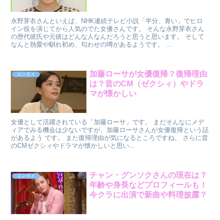
永野芽衣さんといえば、NHK連続テレビ小説「半分、青い」でヒロ
イン役を演じてから人気のでた女優さんです。 そんな永野芽衣さん
の歴代彼氏や元彼はどんな人なんだろうと思うと思います。 そして
なんと熱愛や馴れ初め、匂わせの噂があるようです。 ...
加藤ローサが女優復帰？復帰理由
エンタメ
は？昔のCM（ゼクシィ）やドラ
マが懐かしい
女優として活躍されている「加藤ローサ」です。 まだそんなにメデ
ィアでみる機会は少ないですが、加藤ローサさんが女優復帰という話
があるよう です。 また復帰理由が気になるところですね。 さらに昔
のCMゼクシィやドラマが懐かしいと思い...
チャン・グンソクさんの現在は？
エンタメ
年齢や身長などプロフィールも！
今クラに出演で新曲や料理披露？