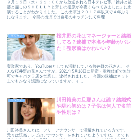
９月１５日（水）２１：００から放送される日本テレビ系「徳井と後
藤と麗しのＳＨＥＬＬＹと芳しの指原が今夜くらべてみました」に出
演することがわかりました。 この出演は２０１７年以来で４年ぶり
になります。 今回の出演では自宅のキッチンにて料理...
桜井野の花はマネージャーと結婚
エンタメ
してる？逮捕で本名や年齢がバレ
た！整形前はかわいい？
実業家であり、YouTuberとしても活動している桜井野の花さん。 そ
んな桜井野の花さんですが、2021年5月18日に新宿・歌舞伎町で無許
可でキャバクラ店を営業し、逮捕されました。 今回の逮捕はネット
上でもかなり話題になっていますが、そ...
川田裕美の旦那さんは誰？結婚式
エンタメ
や馴れ初めは？子供は何人で名前
や性別は？
川田裕美さんとは、フリーアナウンサーで活躍されている方です。
元々は読売テレビのアナウンサーをされていたようですね。 とても