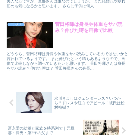
美人な方ですが、旦那さんは誰なのでしょうか。 また結婚式や馴れ
初めも気になるかと思います。 さらに子供は何人...
菅田将暉は身長や体重をサバ読
エンタメ
み？伸びた噂を画像で比較
どうやら、菅田将暉は身長や体重をサバ読みしているのではないかと
言われているようです。 また伸びたという噂もあるようなので、画
像で比較しながら調べていきたいと思います。 菅田将暉さんは身長
をサバ読み？伸びた噂は？ 菅田将暉さんの身長...
氷川きよしはジェンダーレス？いつか
ら？ドレスや紅白でアピール！彼氏は松
村裕樹？
冨永愛の結婚と家族を時系列で｜元旦
那・長男・第2子の父まで