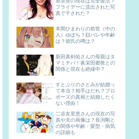
香里奈の現在は完全復活？
フライデーに流出された写
真で干された？
本間ひまわりの前世（中の
人）ゆぽち？顔バレや年齢
は？彼氏の噂は？
新田真剣佑さんの母親はタ
マミチバ！眞栄田郷敦との
関係と現在も絶縁中？
すとぷりのさとみが結婚っ
て本当？相手はだれ？プロ
ポーズの真相と結婚したく
ない理由！
二谷友里恵さんの現在の写
真や夫の画像は？長渕剛と
の関係や年齢・髪型・病気
の詳細も