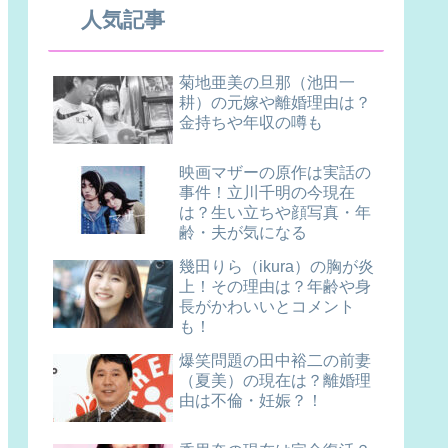
人気記事
菊地亜美の旦那（池田一
耕）の元嫁や離婚理由は？
金持ちや年収の噂も
映画マザーの原作は実話の
事件！立川千明の今現在
は？生い立ちや顔写真・年
齢・夫が気になる
幾田りら（ikura）の胸が炎
上！その理由は？年齢や身
長がかわいいとコメント
も！
爆笑問題の田中裕二の前妻
（夏美）の現在は？離婚理
由は不倫・妊娠？！