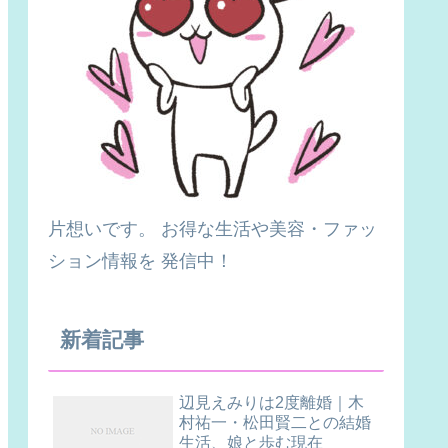
片想いです。 お得な生活や美容・ファッ
ション情報を 発信中！
新着記事
辺見えみりは2度離婚｜木
村祐一・松田賢二との結婚
生活、娘と歩む現在