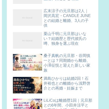
広末涼子の元旦那は2人｜
岡沢高宏・CANDLE JUNE
との結婚と離婚、3人の子
供
栗山千明に元旦那はいな
い？結婚歴と歴代彼氏の
噂、独身を選ぶ現在
桑子真帆の元旦那・谷岡慎
一とは？同期婚から離婚、
小澤征悦と迎えた新しい家
族
満島ひかりは結婚2回！石
井裕也との離婚から浅野啓
介との再婚・妊娠まで
LiLiCoは離婚歴1回｜元旦那
との6年間、小田井涼平と