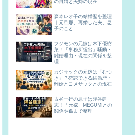
の再婚と夫婦の現在
森本レオ子の結婚歴を整理
｜元旦那、再婚した夫、息
子のこと
フジモンの元嫁は木下優樹
菜！「事務所総出」騒動・
離婚理由・現在の関係を整
理
カジサックの元嫁は「むつ
き」？確認できる結婚歴・
離婚とヨメサックとの現在
古谷一行の息子は降谷建
志！「元嫁」MEGUMIとの
関係や孫まで整理