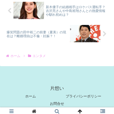
新木優子の結婚相手はロケバス運転手？
吉沢亮さんや中島裕翔さんとの熱愛情報
や馴れ初めは？
爆笑問題の田中裕二の前妻（夏美）の現
在は？離婚理由は不倫・妊娠？！
ホーム
エンタメ
片想い
ホーム
プライバシーポリシー
お問合せ
© 2021 片想い.