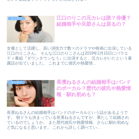
江口のりこの元カレは誰？俳優？
エンタメ
結婚相手や旦那さんは居るの？
女優として活躍し、高い演技力で数々のドラマや映画に出演している
江口のりこさん。 そんな江口のりこさんは2019年2月15日にバラエ
ティ番組『ダウンタウンなう』に出演すると、元カレがいたという暴
露話が出ていました。 これまでに彼氏や熱愛情...
長濱ねるさんの結婚相手はバンド
エンタメ
のボーカル？歴代の彼氏や熱愛情
報・馴れ初めも？
長濱ねるさんの結婚相手はバンドのボーカルという話があるようで
す。 朝ドラも決まっている長濱ねるさんですが、果たして結婚され
ているのでしょうか。 また歴代彼氏や熱愛情報、さらに馴れ初めな
ど気になると思います。 これから詳しく調べてい...