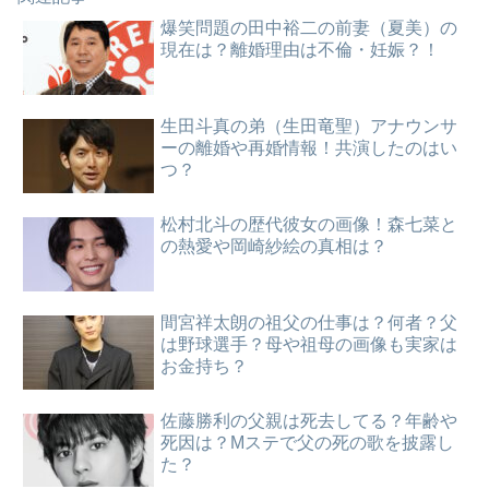
爆笑問題の田中裕二の前妻（夏美）の
現在は？離婚理由は不倫・妊娠？！
生田斗真の弟（生田竜聖）アナウンサ
ーの離婚や再婚情報！共演したのはい
つ？
松村北斗の歴代彼女の画像！森七菜と
の熱愛や岡崎紗絵の真相は？
間宮祥太朗の祖父の仕事は？何者？父
は野球選手？母や祖母の画像も実家は
お金持ち？
佐藤勝利の父親は死去してる？年齢や
死因は？Mステで父の死の歌を披露し
た？