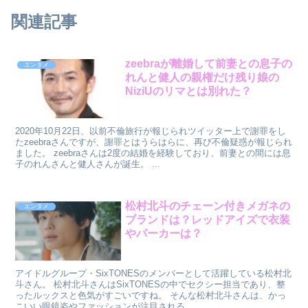
関連記事
zeebraが離婚して前妻との息子の
エンタメ
れんと健人の親権だけ残り娘の
NiziUのリマとは別れた？
2020年10月22日、以前不倫旅行が報じられツイッター上で謝罪をし
たzeebraさんですが、謝罪とはうらはらに、再び不倫疑惑が報じられ
ました。 zeebraさんは2度の結婚を経験しており、前妻との間には息
子のれんさんと健人さんが誕生。 ...
松村北斗のチェーン付きメガネの
エンタメ
ブランドは？レッドアイズで衣装
やパーカーは？
アイドルグループ・SixTONESのメンバーとして活躍している松村北
斗さん。 松村北斗さんはSixTONESの中でセクシー担当であり、整
ったルックスと色気がすごいですね。 そんな松村北斗さんは、かっ
こいい眼鏡姿やファッションが注目される...