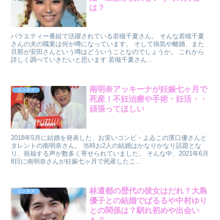
は？
バラエティー番組で活躍されている若槻千夏さん。 そんな若槻千夏
さんの夫の職業は何か噂になっています。 そして病気や離婚、また
旦那が安田さんという噂はどういうことなのでしょうか。 これから
詳しく調べていきたいと思います 若槻千夏さん...
南明奈アッキーナが妊娠七ヶ月で
エンタメ
死産！不妊治療や手術・妊活・・
頑張ってほしい
2018年5月に結婚を発表した、お笑いコンビ・よゐこの濱口優さんと
タレントの南明奈さん。 当時お2人の結婚はかなりかなり話題とな
り、祝福する声が数多く寄せられていました。 そんな中、2021年6月
8日に南明奈さんが妊娠七ヶ月で死産したこ...
林遣都の歴代の彼女はだれ？大島
エンタメ
優子との結婚でぱるるや中村ゆり
との関係は？馴れ初めや出会い