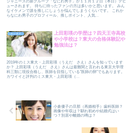
ジャニーズの新グループ「なにわ男子」が１１月１２日（本日）デビ
ューされます。 待ちに待ったファンの方は多いかと思います。 みん
なイケメンで誰を推しにしょうか悩んでしまうくらいです。 これか
らなにわ男子のプロフィール、推しポイント、人気...
上田彩瑛の学歴は？四天王寺高校
エンタメ
や小学校は？東大の合格体験記や
勉強法は？
2019年のミス東大・上田彩瑛（うえだ さえ）さんを知っています
か？ 上田彩瑛（うえだ さえ）さんは最難関と言われる東京大学理
科三類に現役合格し、医師を目指している”医師の卵”でもあります。
カワイイと評判のミス東大・上田彩瑛（...
小倉優子の旦那（再婚相手）歯科医師？
画像や年収は？馴れ初めや結婚式はい
つ？別居や離婚の噂は？