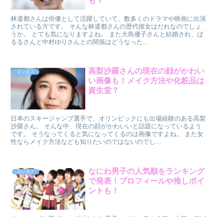
も？
林遣都さんは俳優として活躍していて、数多くのドラマや映画に出演
されている方です。 そんな林遣都さんの歴代彼女はだれなのでしょ
うか。 とても気になりますよね。 また大島優子さんと結婚され、ぱ
るるさんと中村ゆりさんとの関係はどうなった...
高梨沙羅さんの現在の顔がかわい
エンタメ
い画像も！メイク方法や化粧品は
資生堂？
日本のスキージャンプ選手で、オリンピックにも出場経験のある高梨
沙羅さん。 そんな中、現在の顔がかわいいと話題になっているよう
です。 そうなってくると気になってくるのは画像ですよね。 また女
性ならメイク方法なども知りたいのではないのでし...
なにわ男子の人気順をランキング
エンタメ
で発表！プロフィールや推しポイ
ントも！