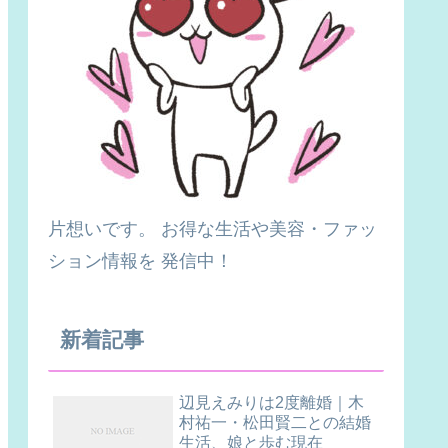
片想いです。 お得な生活や美容・ファッ
ション情報を 発信中！
新着記事
辺見えみりは2度離婚｜木
村祐一・松田賢二との結婚
生活、娘と歩む現在