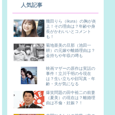
人気記事
幾田りら（ikura）の胸が炎
上！その理由は？年齢や身
長がかわいいとコメント
も！
菊地亜美の旦那（池田一
耕）の元嫁や離婚理由は？
金持ちや年収の噂も
映画マザーの原作は実話の
事件！立川千明の今現在
は？生い立ちや顔写真・年
齢・夫が気になる
爆笑問題の田中裕二の前妻
（夏美）の現在は？離婚理
由は不倫・妊娠？！