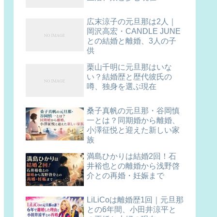
広末涼子の元旦那は2人｜
岡沢高宏・CANDLE JUNE
との結婚と離婚、3人の子
供
栗山千明に元旦那はいな
い？結婚歴と歴代彼氏の
噂、独身を選ぶ現在
桑子真帆の元旦那・谷岡慎
一とは？同期婚から離婚、
小澤征悦と迎えた新しい家
族
満島ひかりは結婚2回！石
井裕也との離婚から浅野啓
介との再婚・妊娠まで
LiLiCoは離婚歴1回｜元旦那
との6年間、小田井涼平と