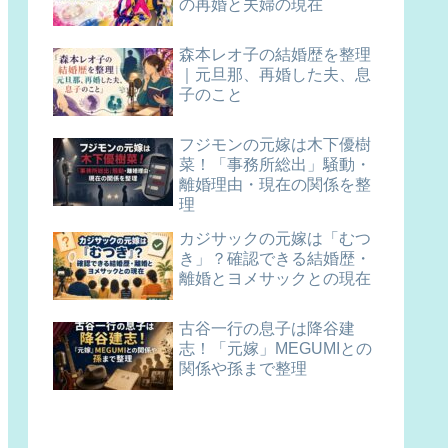
の再婚と夫婦の現在
森本レオ子の結婚歴を整理
｜元旦那、再婚した夫、息
子のこと
フジモンの元嫁は木下優樹
菜！「事務所総出」騒動・
離婚理由・現在の関係を整
理
カジサックの元嫁は「むつ
き」？確認できる結婚歴・
離婚とヨメサックとの現在
古谷一行の息子は降谷建
志！「元嫁」MEGUMIとの
関係や孫まで整理