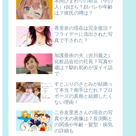
本間ひまわりの前世（中の
人）ゆぽち？顔バレや年齢
は？彼氏の噂は？
香里奈の現在は完全復活？
フライデーに流出された写
真で干された？
加護亜依の夫（吉川義之）
化粧品会社の社長？写真や
歳は？馴れ初めが深イイ話
で
すとぷりのさとみが結婚っ
て本当？相手はだれ？プロ
ポーズの真相と結婚したく
ない理由！
二谷友里恵さんの現在の写
真や夫の画像は？長渕剛と
の関係や年齢・髪型・病気
の詳細も