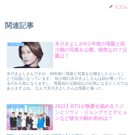
スマユ
関連記事
氷川きよしが4０年前の母親と幼
エンタメ
少期の写真を公開。病気なの？父
親は？
氷川きよしさんですが、40年前に母親と写真を公開をしたというこ
とで話題になっています。 幼少期の氷川きよしさんは顔が整ってい
るのかも気になりますし、母親似か父親似なのか気になるところでは
ありますよね。 なんで氷川きよしさんは母親と撮った...
2022】BTSが熱愛を認める？ジ
エンタメ
ンとツウィ・ジョングクとテヒョ
ンなど彼女や馴れ初めは？