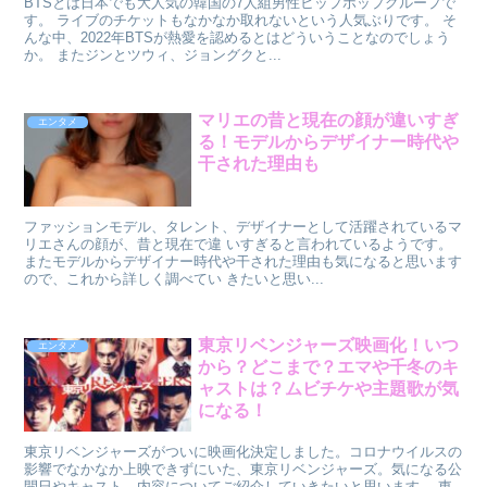
BTSとは日本でも大人気の韓国の7人組男性ヒップホップグループで
す。 ライブのチケットもなかなか取れないという人気ぶりです。 そ
んな中、2022年BTSが熱愛を認めるとはどういうことなのでしょう
か。 またジンとツウィ、ジョングクと...
マリエの昔と現在の顔が違いすぎ
エンタメ
る！モデルからデザイナー時代や
干された理由も
ファッションモデル、タレント、デザイナーとして活躍されているマ
リエさんの顔が、昔と現在で違 いすぎると言われているようです。
またモデルからデザイナー時代や干された理由も気になると思います
ので、これから詳しく調べてい きたいと思い...
東京リベンジャーズ映画化！いつ
エンタメ
から？どこまで？エマや千冬のキ
ャストは？ムビチケや主題歌が気
になる！
東京リベンジャーズがついに映画化決定しました。コロナウイルスの
影響でなかなか上映できずにいた、東京リベンジャーズ。気になる公
開日やキャスト、内容についてご紹介していきたいと思います。 東