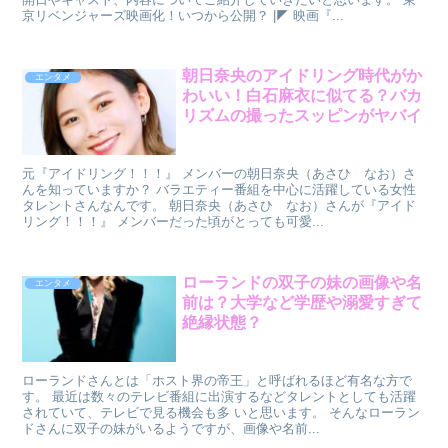
京リベンジャーズ映画化！いつから公開？ |◤ 映画『...
朝日奈央のアイドリング時代がか
エンタメ
わいい！白石麻衣に似てる？バカ
リズムの撮ったスッピンがヤバイ
元『アイドリング！！！』 メンバーの朝日奈央（あさひ なお）さ
んを知っていますか？ バラエティー番組を中心に活躍している女性
タレントさんなんです。 朝日奈央（あさひ なお）さんが『アイド
リング！！！』 メンバーだった頃がとっても可愛...
ローランドの双子の妹の画像や名
エンタメ
前は？大学など学歴や溺愛すぎて
絶縁状態？
ローランドさんとは「ホスト界の帝王」と呼ばれるほど有名な方で
す。 最近は数々のテレビ番組に出演するなどタレントとしても活躍
されていて、テレビで見る機会も多 いと思います。 そんなローラン
ドさんに双子の妹がいるようですが、画像や名前...