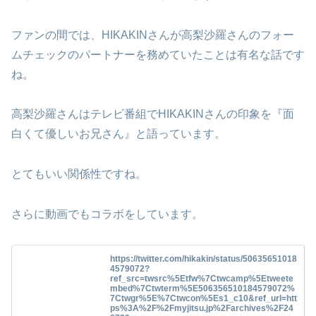
ファンの間では、HIKAKINさんが高梨沙羅さんのフォー
ムチェックのパートナーを務めていたことは有名な話です
ね。
高梨沙羅さんはテレビ番組でHIKAKINさんの印象を『面
白くて優しいお兄さん』と語っています。
とてもいい関係性ですね。
さらに動画でもコラボをしています。
https://twitter.com/hikakin/status/50635651018
4579072?
ref_src=twsrc%5Etfw%7Ctwcamp%5Etweete
mbed%7Ctwterm%5E506356510184579072%
7Ctwgr%5E%7Ctwcon%5Es1_c10&ref_url=htt
ps%3A%2F%2Fmyjitsu.jp%2Farchives%2F24