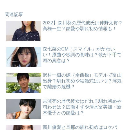
関連記事
2022】森川葵の歴代彼氏は仲野太賀？
高橋一生？熱愛や馴れ初め情報も！
森七菜のCM「スマイル」がかわい
い！原曲や歌詞の意味は？歌が下手て
噂の真意は？
沢村一樹の嫁（余西操）モデルで富山
出身？馴れ初めや結婚式はいつ？浮気
で離婚の危機？
吉澤亮の歴代彼女はだれ？馴れ初めや
匂わせは？広瀬すずや清水富美加・新
木優子との熱愛は？
新川優愛と旦那の馴れ初めはロケバ