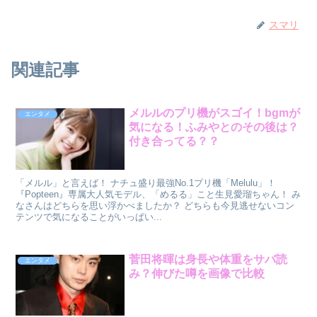
スマリ
関連記事
メルルのプリ機がスゴイ！bgmが
エンタメ
気になる！ふみやとのその後は？
付き合ってる？？
「メルル」と言えば！ ナチュ盛り最強No.1プリ機「Melulu」！
『Popteen』専属大人気モデル、「めるる」こと生見愛瑠ちゃん！ み
なさんはどちらを思い浮かべましたか？ どちらも今見逃せないコン
テンツで気になることがいっぱい...
菅田将暉は身長や体重をサバ読
エンタメ
み？伸びた噂を画像で比較