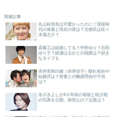
関連記事
丸山桂里奈は可愛かったのに！現役時
代の体重と現在の差は？元彼氏は佐々
木蔵之介？
斎藤工は結婚してる？中村ゆり？石田
ゆり子？綾瀬はるかとの熱愛は？好き
なタイプも
赤井英和の嫁（赤井佳子）馴れ初めや
結婚式は？前妻との離婚理由や子供
は？
氷川きよしが4０年前の母親と幼少期
の写真を公開。病気なの？父親は？