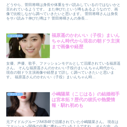
どうやら、菅田将暉は身長や体重をサバ読みしているのではないかと
言われているようです。 また伸びたという噂もあるようなので、画
像で比較しながら調べていきたいと思います。 菅田将暉さんは身長
をサバ読み？伸びた噂は？ 菅田将暉さんの身長...
福原遥のかわいい（子役）まいん
エンタメ
ちゃん時代から現在の朝ドラ主演
まで画像や経歴
女優、声優、歌手、ファッションモデルとして活躍されている福原遥
さん。 そんな福原遥さんのかわいい子役のまいんちゃん時代から、
現在の朝ドラ主演画像や経歴まで詳し く調べていきたいと思いま
す。 福原遥さんのかわいい（子役）まいんちゃん時...
小嶋陽菜（こじはる）の結婚相手
エンタメ
は宮本拓？歴代の彼氏や熱愛情
報・馴れ初めも
元アイドルグループAKB48で活躍されていた小嶋陽菜さん。 現在は
ファッション関係の仕事に携わっているようですね。 そんな中、小