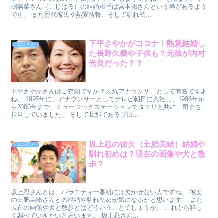
嶋陽菜さん（こじはる）の結婚相手は宮本拓さんという噂があるよう
です。 また歴代彼氏や熱愛情報、そして馴れ初...
下平さやかがコロナ！熱意結婚し
エンタメ
た長野久義や子供も？元彼が内村
光良だった？？
下平さやかさんはご存知ですか？人気アナウンサーとして有名ですよ
ね。 1995年に、アナウンサーとしてテレビ朝日に入社し、1996年か
ら2000年まで、ミュージックステーションでタモリと共に、司会を
担当していました。 そして旦那であるプロ...
坂上忍の彼女（土肥美緒）結婚や
エンタメ
馴れ初めは？現在の画像や犬と散
歩？
坂上忍さんとは、バラエティー番組には欠かせない人ですね。 彼女
の土肥美緒さんとの結婚や馴れ初めが気になるかと思います。 また
現在の画像や犬と散歩とはどういうことでしょうか。 これから詳し
く調べていきたいと思います。 坂上忍さん...