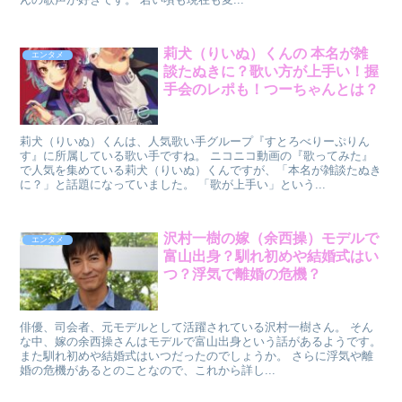
莉犬（りいぬ）くんの 本名が雑
エンタメ
談たぬきに？歌い方が上手い！握
手会のレポも！つーちゃんとは？
莉犬（りいぬ）くんは、人気歌い手グループ『すとろべりーぷりん
す』に所属している歌い手ですね。 ニコニコ動画の『歌ってみた』
で人気を集めている莉犬（りいぬ）くんですが、「本名が雑談たぬき
に？」と話題になっていました。 「歌が上手い」という...
沢村一樹の嫁（余西操）モデルで
エンタメ
富山出身？馴れ初めや結婚式はい
つ？浮気で離婚の危機？
俳優、司会者、元モデルとして活躍されている沢村一樹さん。 そん
な中、嫁の余西操さんはモデルで富山出身という話があるようです。
また馴れ初めや結婚式はいつだったのでしょうか。 さらに浮気や離
婚の危機があるとのことなので、これから詳し...