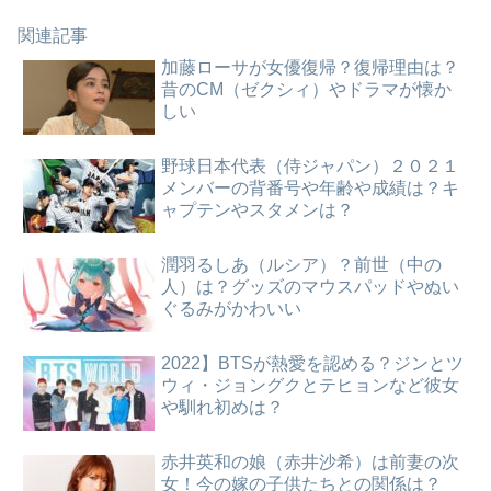
関連記事
加藤ローサが女優復帰？復帰理由は？
昔のCM（ゼクシィ）やドラマが懐か
しい
野球日本代表（侍ジャパン）２０２１
メンバーの背番号や年齢や成績は？キ
ャプテンやスタメンは？
潤羽るしあ（ルシア）？前世（中の
人）は？グッズのマウスパッドやぬい
ぐるみがかわいい
2022】BTSが熱愛を認める？ジンとツ
ウィ・ジョングクとテヒョンなど彼女
や馴れ初めは？
赤井英和の娘（赤井沙希）は前妻の次
女！今の嫁の子供たちとの関係は？