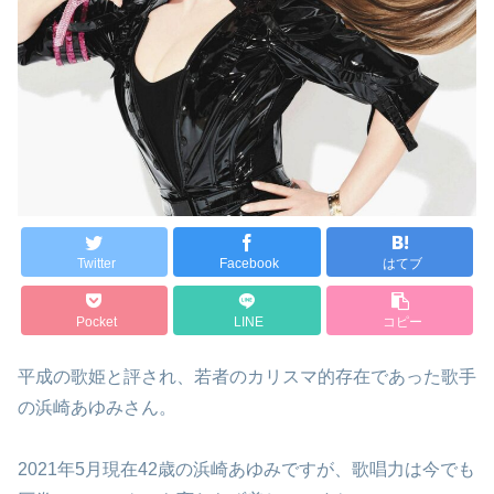
Twitter
Facebook
はてブ
Pocket
LINE
コピー
平成の歌姫と評され、若者のカリスマ的存在であった歌手
の浜崎あゆみさん。
2021年5月現在42歳の浜崎あゆみですが、歌唱力は今でも