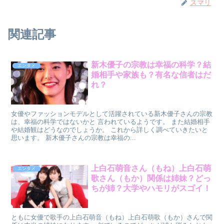
スマリ
関連記事
新木優子の宗教は幸福の科学？結
エンタメ
婚相手や家族も？有名な信者はだ
れ？
女優やファッションモデルとして活躍されている新木優子さんの宗教
は、幸福の科学ではないかと 言われているようです。 また結婚相手
や結婚観はどうなのでしょうか。 これから詳しく調べていきたいと
思います。 新木優子さんの宗教は幸福の...
上白石萌音さん（もね）上白石萌
エンタメ
歌さん（もか）関係は姉妹？どっ
ちが姉？大学やハモリがスゴイ！
ともに女優で歌手の上白石萌音（もね）上白石萌歌（もか）さんで関