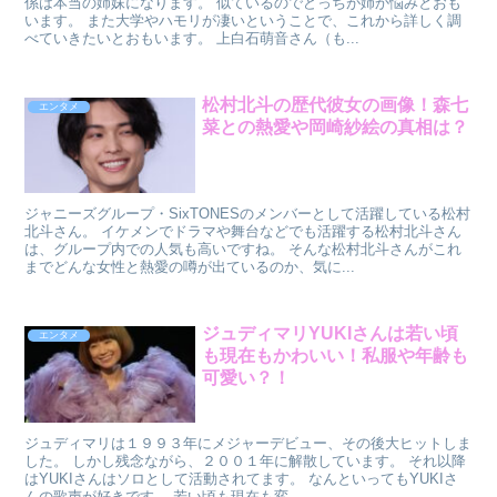
係は本当の姉妹になります。 似ているのでどっちが姉か悩みとおも
います。 また大学やハモリが凄いということで、これから詳しく調
べていきたいとおもいます。 上白石萌音さん（も...
松村北斗の歴代彼女の画像！森七
エンタメ
菜との熱愛や岡崎紗絵の真相は？
ジャニーズグループ・SixTONESのメンバーとして活躍している松村
北斗さん。 イケメンでドラマや舞台などでも活躍する松村北斗さん
は、グループ内での人気も高いですね。 そんな松村北斗さんがこれ
までどんな女性と熱愛の噂が出ているのか、気に...
ジュディマリYUKIさんは若い頃
エンタメ
も現在もかわいい！私服や年齢も
可愛い？！
ジュディマリは１９９３年にメジャーデビュー、その後大ヒットしま
した。 しかし残念ながら、２００１年に解散しています。 それ以降
はYUKIさんはソロとして活動されてます。 なんといってもYUKIさ
んの歌声が好きです。 若い頃も現在も変...