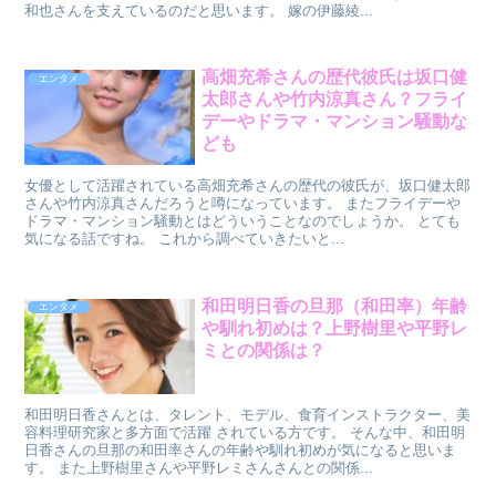
和也さんを支えているのだと思います。 嫁の伊藤綾...
高畑充希さんの歴代彼氏は坂口健
エンタメ
太郎さんや竹内涼真さん？フライ
デーやドラマ・マンション騒動な
ども
女優として活躍されている高畑充希さんの歴代の彼氏が、坂口健太郎
さんや竹内涼真さんだろうと噂になっています。 またフライデーや
ドラマ・マンション騒動とはどういうことなのでしょうか。 とても
気になる話ですね。 これから調べていきたいと...
和田明日香の旦那（和田率）年齢
エンタメ
や馴れ初めは？上野樹里や平野レ
ミとの関係は？
和田明日香さんとは、タレント、モデル、食育インストラクター、美
容料理研究家と多方面で活躍 されている方です。 そんな中、和田明
日香さんの旦那の和田率さんの年齢や馴れ初めが気になると思いま
す。 また上野樹里さんや平野レミさんさんとの関係...