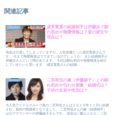
関連記事
成宮寛貴の結婚相手は伊藤歩？馴
エンタメ
れ初めや熱愛情報は？昔の彼女や
現在は？
現在は引退してしまっていますが、人気俳優だった成宮寛貴さんで
す。 今まで熱愛報道はでてきているのでしょうか。 また結婚相手が
伊藤歩さんという噂があります。 今回は馴れ初めや熱愛報道を紹介
していきたいと思います。 成宮寛貴さんの結婚...
二宮和也の嫁（伊藤綾子）との馴
エンタメ
れ初めや匂わせ画像・結婚式は？
子供の名前や性別は？
大人気アイドルグループ嵐の二宮和也さんは２０１９年１１月に結婚
され、嵐初の既婚者となりました。 二宮和也さんの嫁（結婚相手）
は元アナウンサーの伊藤綾子さんです。 現在は一般人となり、二宮