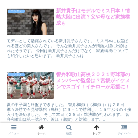
新井貴子はモデルでミス日本！情
エンタメ
熱大陸に出演？父や母など家族構
成も
モデルとして活躍されている新井貴子さんです。 ミス日本にも選ば
れるほどの美人さんです。 そんな新井貴子さんが情熱大陸に出演さ
れたそうです。 今回は新井貴子さんだけでなく、家族構成について
も紹介したいと思います。 新井貴子さんは...
智弁和歌山高校２０２１野球部の
エンタメ
メンバーや監督は？宮坂がイケメ
ンでスゴイ！イチローが応援に！
夏の甲子園も終盤まできました。 智弁和歌山（和歌山）は２６日
準々決勝で石見智翠館（島根）に９－１で勝利し、１５年ぶりの４強
入りを決めました。 そして本日（２８日）準決勝が行われます。 智
弁和歌山は第一試合で、近江（滋賀）と対戦します。...
メニュー
ホーム
検索
トップ
サイドバー