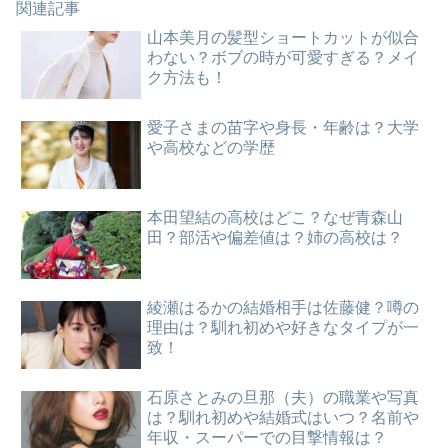
関連記事
山本美月の髪型ショートカットが似合
わない？ボブの時が可愛すぎる？メイ
ク方法も！
愛子さまの苗字や身長・年齢は？大学
や高校などの学歴
本田望結の高校はどこ？なぜ青森山
田？部活や偏差値は？姉の高校は？
綾瀬はるかの結婚相手は佐藤健？噂の
理由は？馴れ初めや好きなタイプが一
致！
石原さとみの旦那（夫）の職業や写真
は？馴れ初めや結婚式はいつ？名前や
年収・スーパーでの目撃情報は？