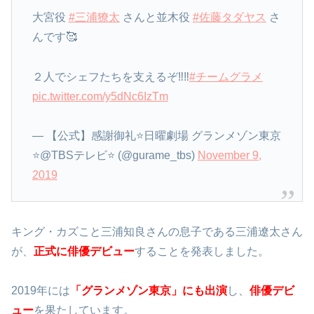
大宮役
#三浦獠太
さんと並木役
#佐藤タダヤス
さ
んです🥰
２人でシェフたちを支えるぞ‼️‼️
#チームグラメ
pic.twitter.com/y5dNc6IzTm
— 【公式】感謝御礼⭐️日曜劇場 グランメゾン東京
⭐️@TBSテレビ⭐️ (@gurame_tbs)
November 9,
2019
キング・カズこと三浦知良さんの息子である三浦遼太さん
が、
正式に俳優デビュー
することを発表しました。
2019年には
「グランメゾン東京」にも出演
し、
俳優デビ
ュー
を果たしています。