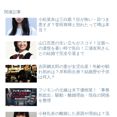
関連記事
小松菜奈は三白眼？目が怖い・目つき
悪すぎ？菅田将暉と別れたって噂は本
当？
山口百恵の生い立ちがスゴイ！父親へ
の遺恨を蒼い時で告白！三浦友和さん
との結婚で完全引退まで
吉田鋼太郎の妻が女児出産！年齢や馴
れ初めは？岸和田出身？結婚歴や子供
は何人？
フジモンの元嫁は木下優樹菜！「事務
所総出」騒動・離婚理由・現在の関係
を整理
小林礼奈の離婚した原因や理由は？流