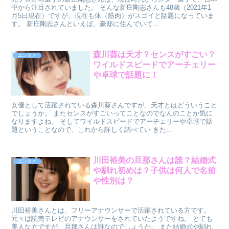
中から注目されていました。 そんな新庄剛志さんも48歳（2021年1
月5日現在）ですが、現在も体（筋肉）がスゴイと話題になっていま
す。 新庄剛志さんといえば、豪邸に住んでいて...
森川葵は天才？センスがすごい？
エンタメ
ワイルドスピードでアーチェリー
や卓球で話題に！
女優として活躍されている森川葵さんですが、天才とはどういうこと
でしょうか。 またセンスがすごいってことなのでなんのことか気に
なりますよね。 そしてワイルドスピードでアーチェリーや卓球で話
題ということなので、これから詳しく調べてい きた...
川田裕美の旦那さんは誰？結婚式
エンタメ
や馴れ初めは？子供は何人で名前
や性別は？
川田裕美さんとは、フリーアナウンサーで活躍されている方です。
元々は読売テレビのアナウンサーをされていたようですね。 とても
美人な方ですが、旦那さんは誰なのでしょうか。 また結婚式や馴れ