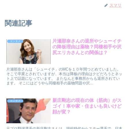
スマリ
関連記事
片瀬那奈さんの退所やシューイチ
エンタメ
の降板理由は薬物？同棲相手や沢
尻エリカさんとの関係は？
片瀬那奈さんは「シューイチ」のMCを１０年間つとめていました。
そこで卒業とされていますが、本当は降板の理由はクビだろうとネッ
ト上で話題になっています。 またなんと事務所からも退所されてい
ます。 そこにはどうやら同棲相手の薬物問題や沢...
新庄剛志の現在の体（筋肉）がス
エンタメ
ゴイ！車や家・住まいも良いけど
顔が変？
元プロ野球選手の新庄剛志さんは、現役時代からスター選手で、日本