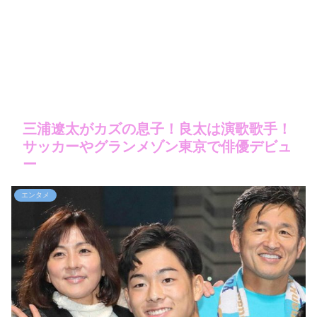
三浦遼太がカズの息子！良太は演歌歌手！
サッカーやグランメゾン東京で俳優デビュ
ー
エンタメ