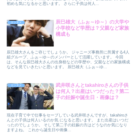
初めも気になるかと思います。 さらに子供は何人...
辰巳雄大（ふぉ～ゆ～）の大学や
エンタメ
小学校など学歴は？父親など家族
構成も
辰巳雄大さんをご存じでしょうか。 ジャニーズ事務所に所属する4人
組グループ、ふぉ～ゆ～のメンバーとして活躍しています。 今回
は、そんな辰巳雄大さんの出身校などの学歴や、父親などの家族構成
などを見ていきたいと思います。 辰巳雄大（ふぉ～ゆ...
武井咲さんとtakahiroさんの子供
エンタメ
は何人？出産はいつだった？第二
子の妊娠や誕生日・画像は？
現在子育て中で仕事をセーブしている武井咲さんですが、takahiroさ
んとの子供は何人いるのか気 になると思います。 また出産はいつだ
ったのでしょうか。 そして第二子の妊娠の方はどうなのか気になり
ますよね。 これから誕生日や画像...