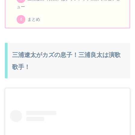
ュー
まとめ
三浦遼太がカズの息子！三浦良太は演歌
歌手！