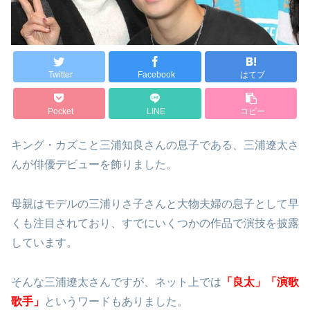
Twitter
Facebook
はてブ
Pocket
LINE
コピー
キング・カズこと三浦知良さんの息子である、三浦遼太さ
んが俳優デビューを飾りました。
母親はモデルの三浦りさ子さんと大物夫婦の息子として早
くも注目されており、すでにいくつかの作品で演技を披露
しています。
そんな三浦遼太さんですが、ネット上では
「良太」「演歌
歌手」
というワードもありました。