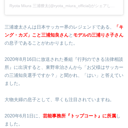
Ryota Miura 三浦獠太(@ryota_miura_official)がシェアした投稿
三浦遼太さんは日本サッカー界のレジェンドである、
「キ
ング・カズ」こと三浦知良さん
と
モデルの三浦りさ子さん
の息子であることがわかりました。
2020年8月16日に放送された番組『行列のできる法律相談
所』に出演すると、東野幸治さんから「お父様はサッカー
の三浦知良選手ですか？」と聞かれ、「はい」と答えてい
ました。
大物夫婦の息子として、早くも注目されていますね。
2020年6月1日に、
芸能事務所『トップコート』に所属
し
ました。