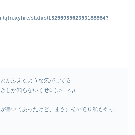
com/qtroxyfire/status/1326603562353188864?
いことがふえたような気がしてる
しか知らないくせに(;＞_＜;)
み方が書いてあったけど、まさにその通り私もやっ