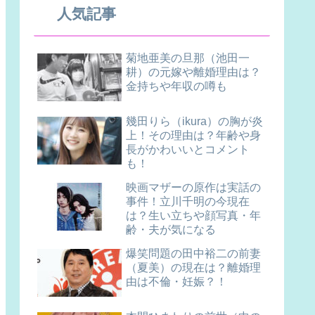
人気記事
菊地亜美の旦那（池田一
耕）の元嫁や離婚理由は？
金持ちや年収の噂も
幾田りら（ikura）の胸が炎
上！その理由は？年齢や身
長がかわいいとコメント
も！
映画マザーの原作は実話の
事件！立川千明の今現在
は？生い立ちや顔写真・年
齢・夫が気になる
爆笑問題の田中裕二の前妻
（夏美）の現在は？離婚理
由は不倫・妊娠？！