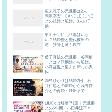
広末涼子の元旦那は2人｜
岡沢高宏・CANDLE JUNE
との結婚と離婚、3人の子
供
栗山千明に元旦那はいな
い？結婚歴と歴代彼氏の
噂、独身を選ぶ現在
桑子真帆の元旦那・谷岡慎
一とは？同期婚から離婚、
小澤征悦と迎えた新しい家
族
満島ひかりは結婚2回！石
井裕也との離婚から浅野啓
介との再婚・妊娠まで
LiLiCoは離婚歴1回｜元旦那
との6年間、小田井涼平と