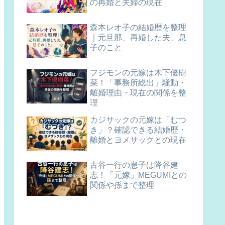
の再婚と夫婦の現在
森本レオ子の結婚歴を整理
｜元旦那、再婚した夫、息
子のこと
フジモンの元嫁は木下優樹
菜！「事務所総出」騒動・
離婚理由・現在の関係を整
理
カジサックの元嫁は「むつ
き」？確認できる結婚歴・
離婚とヨメサックとの現在
古谷一行の息子は降谷建
志！「元嫁」MEGUMIとの
関係や孫まで整理