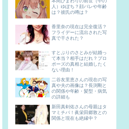
本間ひまわりの前世（中の
人）ゆぽち？顔バレや年齢
は？彼氏の噂は？
香里奈の現在は完全復活？
フライデーに流出された写
真で干された？
すとぷりのさとみが結婚っ
て本当？相手はだれ？プロ
ポーズの真相と結婚したく
ない理由！
二谷友里恵さんの現在の写
真や夫の画像は？長渕剛と
の関係や年齢・髪型・病気
の詳細も
新田真剣佑さんの母親はタ
マミチバ！眞栄田郷敦との
関係と現在も絶縁中？