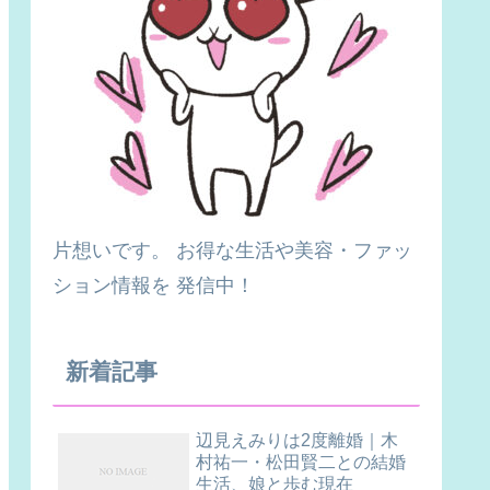
片想いです。 お得な生活や美容・ファッ
ション情報を 発信中！
新着記事
辺見えみりは2度離婚｜木
村祐一・松田賢二との結婚
生活、娘と歩む現在