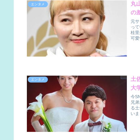
丸
エンタメ
の
元サ
って
桂里
可愛
土
エンタメ
大
今S
兄弟
る土
いま