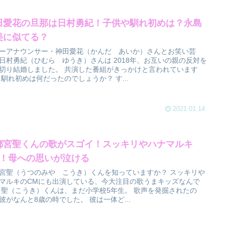
田愛花の旦那は日村勇紀！子供や馴れ初めは？永島
美に似てる？
ーアナウンサー・神田愛花（かんだ あいか）さんとお笑い芸
日村勇紀（ひむら ゆうき）さんは 2018年、お互いの親の反対を
切り結婚しました。 共演した番組がきっかけと言われています
 馴れ初めは何だったのでしょうか？ す...
2021.01.14
都宮聖くんの歌がスゴイ！スッキリやハナマルキ
M！母への思いが泣ける
宮聖（うつのみや こうき）くんを知っていますか？ スッキリや
マルキのCMにも出演している、今大注目の歌うまキッズなんで
 聖（こうき）くんは、まだ小学校5年生。 歌声を発掘されたの
彼がなんと8歳の時でした。 彼は一体ど...