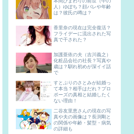
本間ひまわりの前世（中の
人）ゆぽち？顔バレや年齢
は？彼氏の噂は？
香里奈の現在は完全復活？
フライデーに流出された写
真で干された？
加護亜依の夫（吉川義之）
化粧品会社の社長？写真や
歳は？馴れ初めが深イイ話
で
すとぷりのさとみが結婚っ
て本当？相手はだれ？プロ
ポーズの真相と結婚したく
ない理由！
二谷友里恵さんの現在の写
真や夫の画像は？長渕剛と
の関係や年齢・髪型・病気
の詳細も