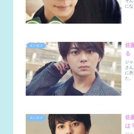
そん
にな
佐
エンタメ
る
ジャ
さん
に所
た。
佐
エンタメ
は