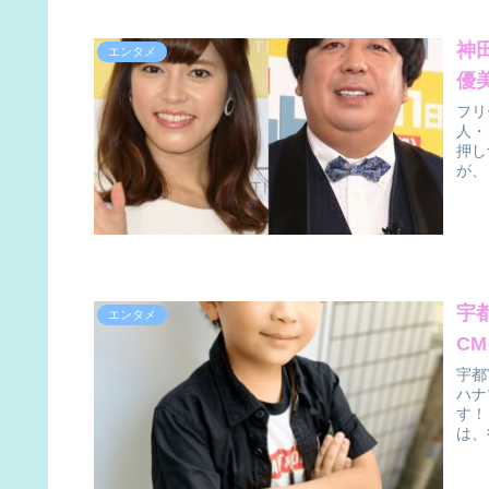
神
エンタメ
優
フリ
人・
押し
が、
宇
エンタメ
C
宇都
ハナ
す！
は、