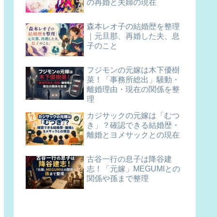
の再婚と夫婦の現在
森本レオ子の結婚歴を整理
｜元旦那、再婚した夫、息
子のこと
フジモンの元嫁は木下優樹
菜！「事務所総出」騒動・
離婚理由・現在の関係を整
理
カジサックの元嫁は「むつ
き」？確認できる結婚歴・
離婚とヨメサックとの現在
古谷一行の息子は降谷建
志！「元嫁」MEGUMIとの
関係や孫まで整理