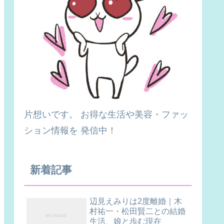
片想いです。 お得な生活や美容・ファッ
ション情報を 発信中！
新着記事
辺見えみりは2度離婚｜木
村祐一・松田賢二との結婚
生活、娘と歩む現在