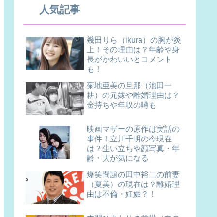
人気記事
幾田りら（ikura）の胸が炎
上！その理由は？年齢や身
長がかわいいとコメント
も！
菊地亜美の旦那（池田一
耕）の元嫁や離婚理由は？
金持ちや年収の噂も
映画マザーの原作は実話の
事件！立川千明の今現在
は？生い立ちや顔写真・年
齢・夫が気になる
爆笑問題の田中裕二の前妻
（夏美）の現在は？離婚理
由は不倫・妊娠？！