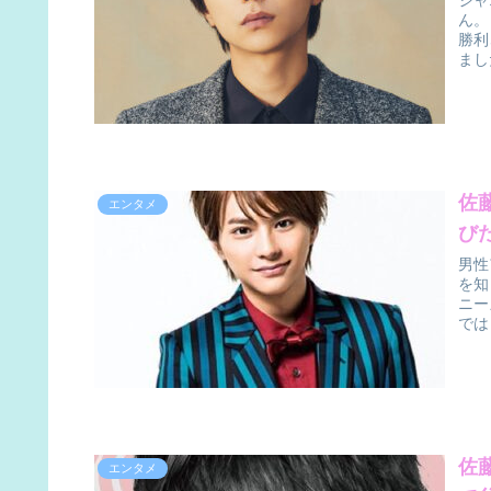
ジャ
ん。
勝利
まし
佐
エンタメ
び
男性
を知
ニー
では
佐
エンタメ