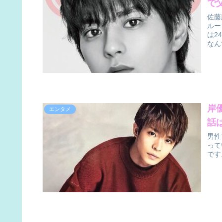
で
佐藤
ルー
は2
なんで
岸
エンタメ
話
男性
って
です