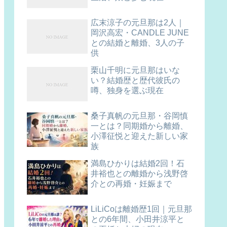
広末涼子の元旦那は2人｜
岡沢高宏・CANDLE JUNE
との結婚と離婚、3人の子
供
栗山千明に元旦那はいな
い？結婚歴と歴代彼氏の
噂、独身を選ぶ現在
桑子真帆の元旦那・谷岡慎
一とは？同期婚から離婚、
小澤征悦と迎えた新しい家
族
満島ひかりは結婚2回！石
井裕也との離婚から浅野啓
介との再婚・妊娠まで
LiLiCoは離婚歴1回｜元旦那
との6年間、小田井涼平と