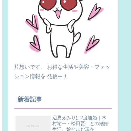
片想いです。 お得な生活や美容・ファッ
ション情報を 発信中！
新着記事
辺見えみりは2度離婚｜木
村祐一・松田賢二との結婚
生活、娘と歩む現在