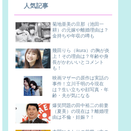
人気記事
菊地亜美の旦那（池田一
耕）の元嫁や離婚理由は？
金持ちや年収の噂も
幾田りら（ikura）の胸が炎
上！その理由は？年齢や身
長がかわいいとコメント
も！
映画マザーの原作は実話の
事件！立川千明の今現在
は？生い立ちや顔写真・年
齢・夫が気になる
爆笑問題の田中裕二の前妻
（夏美）の現在は？離婚理
由は不倫・妊娠？！