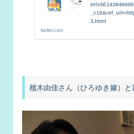
m%5E143846006
_c10&ref_url=h
3.html
twitter.com
植木由佳さん（ひろゆき嫁）と