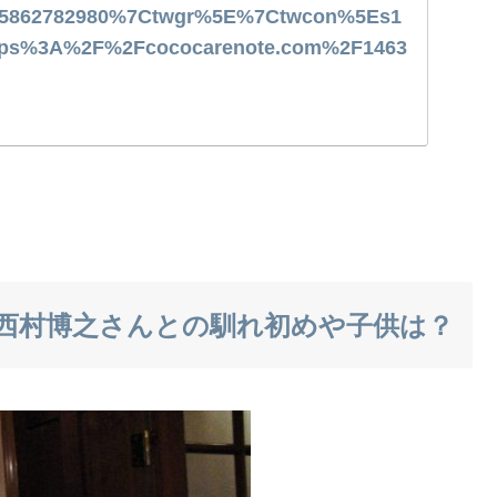
5862782980%7Ctwgr%5E%7Ctwcon%5Es1
ttps%3A%2F%2Fcococarenote.com%2F1463
西村博之さんとの馴れ初めや子供は？