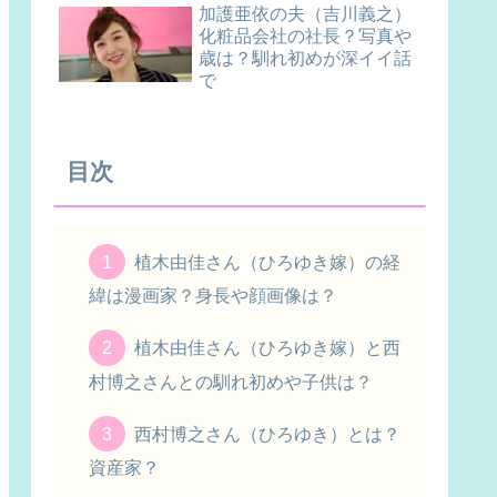
加護亜依の夫（吉川義之）
化粧品会社の社長？写真や
歳は？馴れ初めが深イイ話
で
目次
植木由佳さん（ひろゆき嫁）の経
緯は漫画家？身長や顔画像は？
植木由佳さん（ひろゆき嫁）と西
村博之さんとの馴れ初めや子供は？
西村博之さん（ひろゆき）とは？
資産家？