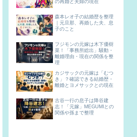
の再婚と夫婦の現在
森本レオ子の結婚歴を整理
｜元旦那、再婚した夫、息
子のこと
フジモンの元嫁は木下優樹
菜！「事務所総出」騒動・
離婚理由・現在の関係を整
理
カジサックの元嫁は「むつ
き」？確認できる結婚歴・
離婚とヨメサックとの現在
古谷一行の息子は降谷建
志！「元嫁」MEGUMIとの
関係や孫まで整理