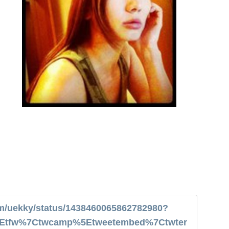
com/uekky/status/1438460065862782980?
%5Etfw%7Ctwcamp%5Etweetembed%7Ctwter