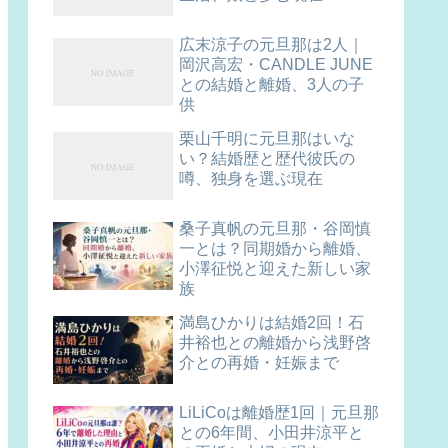
広末涼子の元旦那は2人｜
岡沢高宏・CANDLE JUNE
との結婚と離婚、3人の子
供
栗山千明に元旦那はいな
い？結婚歴と歴代彼氏の
噂、独身を選ぶ現在
桑子真帆の元旦那・谷岡慎
一とは？同期婚から離婚、
小澤征悦と迎えた新しい家
族
満島ひかりは結婚2回！石
井裕也との離婚から浅野啓
介との再婚・妊娠まで
LiLiCoは離婚歴1回｜元旦那
との6年間、小田井涼平と