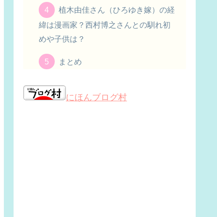
植木由佳さん（ひろゆき嫁）の経
緯は漫画家？西村博之さんとの馴れ初
めや子供は？
まとめ
にほんブログ村