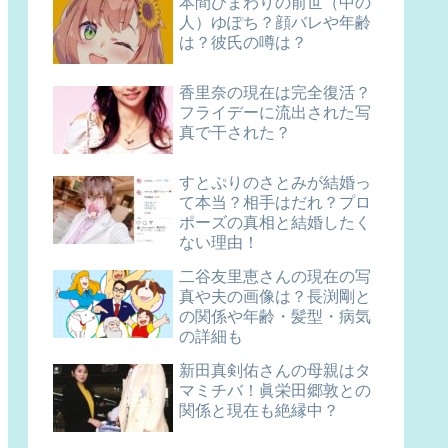
本間ひまわりの前世（中の
人）ゆぽち？顔バレや年齢
は？彼氏の噂は？
香里奈の現在は完全復活？
フライデーに流出された写
真で干された？
すとぷりのさとみが結婚っ
て本当？相手はだれ？プロ
ポーズの真相と結婚したく
ない理由！
二谷友里恵さんの現在の写
真や夫の画像は？長渕剛と
の関係や年齢・髪型・病気
の詳細も
新田真剣佑さんの母親はタ
マミチバ！眞栄田郷敦との
関係と現在も絶縁中？