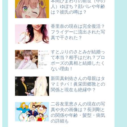
本間ひまわりの前世（中の
人）ゆぽち？顔バレや年齢
は？彼氏の噂は？
香里奈の現在は完全復活？
フライデーに流出された写
真で干された？
すとぷりのさとみが結婚っ
て本当？相手はだれ？プロ
ポーズの真相と結婚したく
ない理由！
新田真剣佑さんの母親はタ
マミチバ！眞栄田郷敦との
関係と現在も絶縁中？
二谷友里恵さんの現在の写
真や夫の画像は？長渕剛と
の関係や年齢・髪型・病気
の詳細も