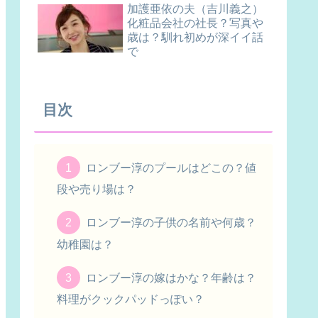
加護亜依の夫（吉川義之）
化粧品会社の社長？写真や
歳は？馴れ初めが深イイ話
で
目次
ロンブー淳のプールはどこの？値
段や売り場は？
ロンブー淳の子供の名前や何歳？
幼稚園は？
ロンブー淳の嫁はかな？年齢は？
料理がクックパッドっぽい？