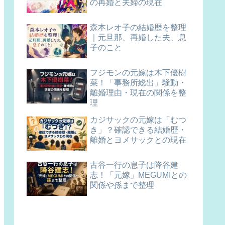
の再婚と夫婦の現在
森本レオ子の結婚歴を整理
｜元旦那、再婚した夫、息
子のこと
フジモンの元嫁は木下優樹
菜！「事務所総出」騒動・
離婚理由・現在の関係を整
理
カジサックの元嫁は「むつ
き」？確認できる結婚歴・
離婚とヨメサックとの現在
古谷一行の息子は降谷建
志！「元嫁」MEGUMIとの
関係や孫まで整理