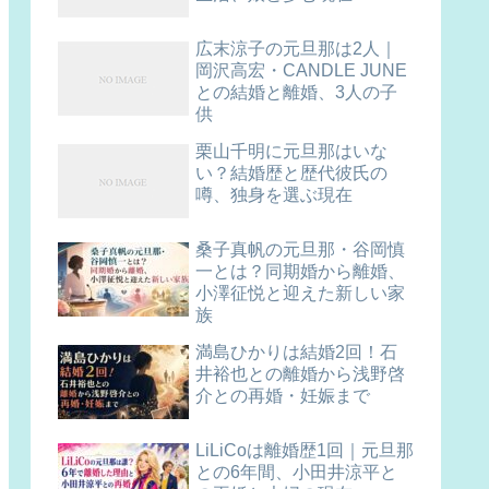
広末涼子の元旦那は2人｜
岡沢高宏・CANDLE JUNE
との結婚と離婚、3人の子
供
栗山千明に元旦那はいな
い？結婚歴と歴代彼氏の
噂、独身を選ぶ現在
桑子真帆の元旦那・谷岡慎
一とは？同期婚から離婚、
小澤征悦と迎えた新しい家
族
満島ひかりは結婚2回！石
井裕也との離婚から浅野啓
介との再婚・妊娠まで
LiLiCoは離婚歴1回｜元旦那
との6年間、小田井涼平と