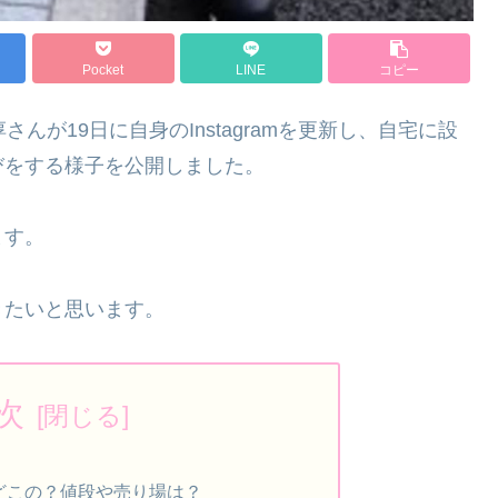
Pocket
LINE
コピー
んが19日に自身のInstagramを更新し、自宅に設
びをする様子を公開しました。
ます。
きたいと思います。
次
どこの？値段や売り場は？