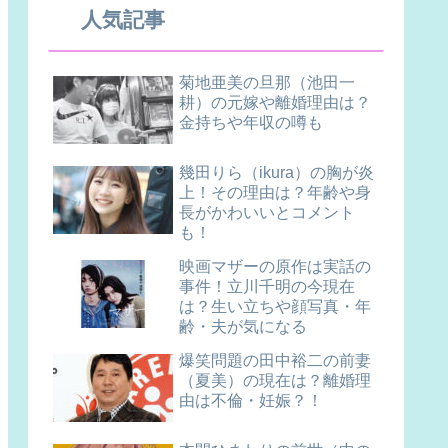
人気記事
菊地亜美の旦那（池田一
耕）の元嫁や離婚理由は？
金持ちや年収の噂も
幾田りら（ikura）の胸が炎
上！その理由は？年齢や身
長がかわいいとコメント
も！
映画マザーの原作は実話の
事件！立川千明の今現在
は？生い立ちや顔写真・年
齢・夫が気になる
爆笑問題の田中裕二の前妻
（夏美）の現在は？離婚理
由は不倫・妊娠？！