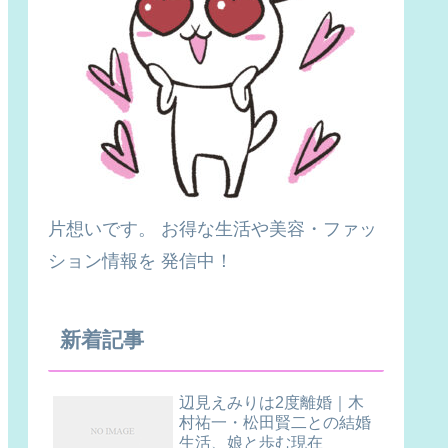
片想いです。 お得な生活や美容・ファッ
ション情報を 発信中！
新着記事
辺見えみりは2度離婚｜木
村祐一・松田賢二との結婚
生活、娘と歩む現在